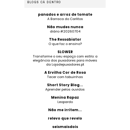
BLOGS CÁ DENTRO
panados e arroz de tomate
A Barraca do Carlitos
Não mudes nunca
diário #20260704
The Ressabiator
O que faz o ensino?
SLOWER
Transforme o seu espaço com estilo: a
elegância dos puxadores para móveis
da Lojadepuxadores.pt
A Ervilha Cor de Rosa
Tecer com tabuinhas
Short Story Blog...
Aprender pelos ouvidos
Menina Rapaz
Leopardo
Não me irritem...
relevo que revelo
seismaisdois