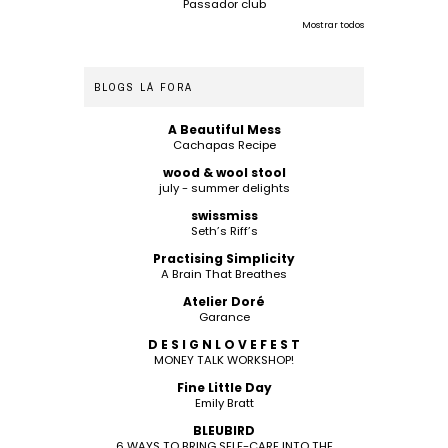
Passador club
Mostrar todos
BLOGS LÁ FORA
A Beautiful Mess
Cachapas Recipe
wood & wool stool
july - summer delights
swissmiss
Seth’s Riff’s
Practising Simplicity
A Brain That Breathes
Atelier Doré
Garance
D E S I G N L O V E F E S T
MONEY TALK WORKSHOP!
Fine Little Day
Emily Bratt
BLEUBIRD
6 WAYS TO BRING SELF-CARE INTO THE