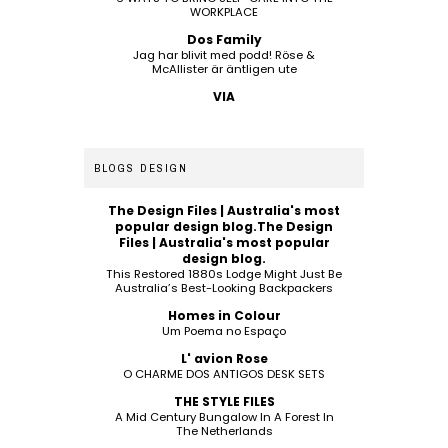
WORKPLACE
Dos Family
Jag har blivit med podd! Röse &
McAllister är äntligen ute
VIA
BLOGS DESIGN
The Design Files | Australia's most
popular design blog.The Design
Files | Australia's most popular
design blog.
This Restored 1880s Lodge Might Just Be
Australia’s Best-Looking Backpackers
Homes in Colour
Um Poema no Espaço
L' avion Rose
O CHARME DOS ANTIGOS DESK SETS
THE STYLE FILES
A Mid Century Bungalow In A Forest In
The Netherlands