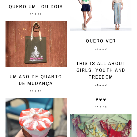
QUERO UM...OU DOIS
20.2.13
QUERO VER
17.2.13
THIS IS ALL ABOUT
GIRLS, YOUTH AND
UM ANO DE QUARTO
FREEDOM
DE MUDANÇA
15.2.13
13.2.13
♥♥♥
10.2.13