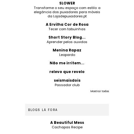
SLOWER
Transforme o seu espaço com estilo: a
elegância dos puxadores para móveis
da Lojadepuxadores.pt
A Ervilha Cor de Rosa
Tecer com tabuinhas
Short Story Blog...
Aprender pelos ouvidos
Menina Rapaz
Leopardo
Não me irritem...
relevo que revelo
seismaisdois
Passador club
Mostrar todos
BLOGS LÁ FORA
A Beautiful Mess
Cachapas Recipe