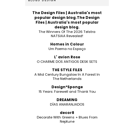
BLOGS DESIGN
The Design Files | Australia's most
popular design blog.The Design
Files | Australia's most popular
design blog.
The Winners Of The 2026 Telstra
NATSIAA Revealed!
Homes in Colour
Um Poema no Espaço
L' avion Rose
O CHARME DOS ANTIGOS DESK SETS
THE STYLE FILES
A Mid Century Bungalow In A Forest In
The Netherlands
Design*Sponge
15 Years: Farewell and Thank You
DREAMING
DÍAS ANARANJADOS
decor8
Decorate With Greens + Blues From
Neptune