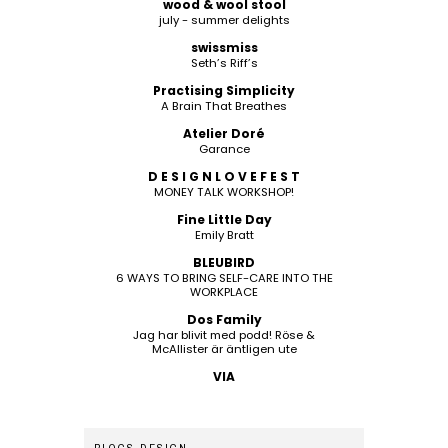
wood & wool stool
july - summer delights
swissmiss
Seth’s Riff’s
Practising Simplicity
A Brain That Breathes
Atelier Doré
Garance
D E S I G N L O V E F E S T
MONEY TALK WORKSHOP!
Fine Little Day
Emily Bratt
BLEUBIRD
6 WAYS TO BRING SELF-CARE INTO THE
WORKPLACE
Dos Family
Jag har blivit med podd! Röse &
McAllister är äntligen ute
VIA