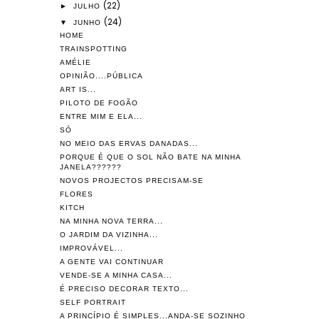
(22)
►
JULHO
(24)
▼
JUNHO
HOME
TRAINSPOTTING
AMÉLIE
OPINIÃO....PÚBLICA
ART IS...
PILOTO DE FOGÃO
ENTRE MIM E ELA...
SÓ
NO MEIO DAS ERVAS DANADAS...
PORQUE É QUE O SOL NÃO BATE NA MINHA
JANELA??????
NOVOS PROJECTOS PRECISAM-SE
FLORES
KITCH
NA MINHA NOVA TERRA...
O JARDIM DA VIZINHA...
IMPROVÁVEL...
A GENTE VAI CONTINUAR
VENDE-SE A MINHA CASA...
É PRECISO DECORAR TEXTO...
SELF PORTRAIT
A PRINCÍPIO É SIMPLES...ANDA-SE SOZINHO