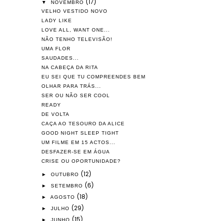
(17)
▼
NOVEMBRO
VELHO VESTIDO NOVO
LADY LIKE
LOVE ALL, WANT ONE...
NÃO TENHO TELEVISÃO!
UMA FLOR
SAUDADES...
NA CABEÇA DA RITA
EU SEI QUE TU COMPREENDES BEM
OLHAR PARA TRÁS...
SER OU NÃO SER COOL
READY
DE VOLTA
CAÇA AO TESOURO DA ALICE
GOOD NIGHT SLEEP TIGHT
UM FILME EM 15 ACTOS...
DESFAZER-SE EM ÁGUA
CRISE OU OPORTUNIDADE?
(12)
►
OUTUBRO
(6)
►
SETEMBRO
(18)
►
AGOSTO
(29)
►
JULHO
(15)
►
JUNHO