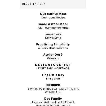
BLOGS LÁ FORA
A Beautiful Mess
Cachapas Recipe
wood & wool stool
july - summer delights
swissmiss
Seth’s Riff’s
Practising Simplicity
A Brain That Breathes
Atelier Doré
Garance
D E S I G N L O V E F E S T
MONEY TALK WORKSHOP!
Fine Little Day
Emily Bratt
BLEUBIRD
6 WAYS TO BRING SELF-CARE INTO THE
WORKPLACE
Dos Family
Jag har blivit med podd! Röse &
McAllister är äntligen ute