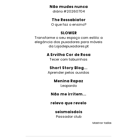
Não mudes nunca
diário #20260704
The Ressabiator
O que faz o ensino?
SLOWER
Transforme o seu espaço com estilo: a
elegância dos puxadores para móveis
da Lojadepuxadores.pt
A Ervilha Cor de Rosa
Tecer com tabuinhas
Short Story Blog...
Aprender pelos ouvidos
Menina Rapaz
Leopardo
Não me irritem...
relevo que revelo
seismaisdois
Passador club
Mostrar todos