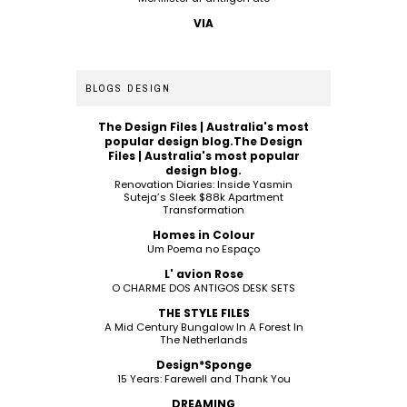
VIA
BLOGS DESIGN
The Design Files | Australia's most
popular design blog.The Design
Files | Australia's most popular
design blog.
Renovation Diaries: Inside Yasmin
Suteja’s Sleek $88k Apartment
Transformation
Homes in Colour
Um Poema no Espaço
L' avion Rose
O CHARME DOS ANTIGOS DESK SETS
THE STYLE FILES
A Mid Century Bungalow In A Forest In
The Netherlands
Design*Sponge
15 Years: Farewell and Thank You
DREAMING