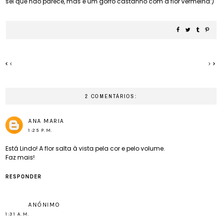
sei que não parece, mas é um gorro castanho com a flor vermelha:)
2 COMENTÁRIOS:
ANA MARIA
1:25 P.M.
Está Lindo! A flor salta à vista pela cor e pelo volume.
Faz mais!
RESPONDER
ANÓNIMO
1:31 A.M.