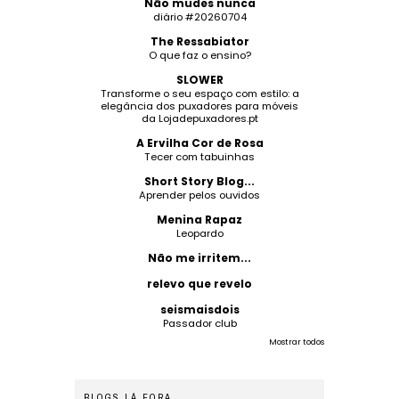
Não mudes nunca
diário #20260704
The Ressabiator
O que faz o ensino?
SLOWER
Transforme o seu espaço com estilo: a
elegância dos puxadores para móveis
da Lojadepuxadores.pt
A Ervilha Cor de Rosa
Tecer com tabuinhas
Short Story Blog...
Aprender pelos ouvidos
Menina Rapaz
Leopardo
Não me irritem...
relevo que revelo
seismaisdois
Passador club
Mostrar todos
BLOGS LÁ FORA