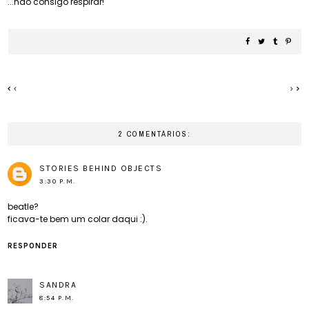
...não consigo respirar!
2 COMENTÁRIOS:
STORIES BEHIND OBJECTS
3:30 P.M.
beatle?
ficava-te bem um colar daqui :).
RESPONDER
SANDRA
8:54 P.M.