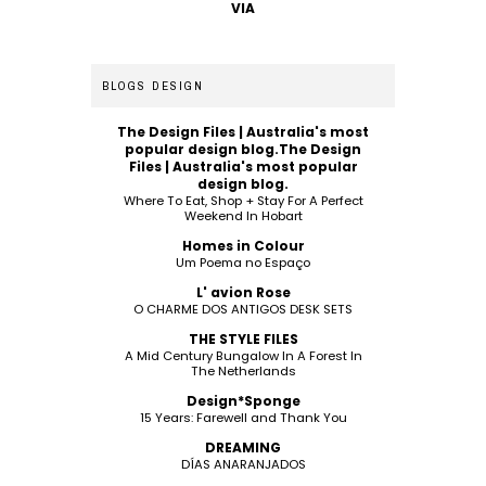
VIA
BLOGS DESIGN
The Design Files | Australia's most
popular design blog.The Design
Files | Australia's most popular
design blog.
Where To Eat, Shop + Stay For A Perfect
Weekend In Hobart
Homes in Colour
Um Poema no Espaço
L' avion Rose
O CHARME DOS ANTIGOS DESK SETS
THE STYLE FILES
A Mid Century Bungalow In A Forest In
The Netherlands
Design*Sponge
15 Years: Farewell and Thank You
DREAMING
DÍAS ANARANJADOS