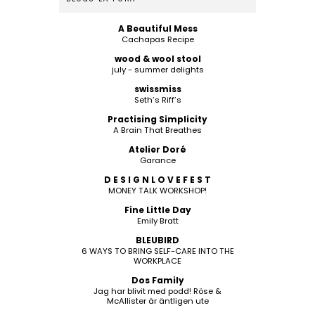
A Beautiful Mess
Cachapas Recipe
wood & wool stool
july - summer delights
swissmiss
Seth’s Riff’s
Practising Simplicity
A Brain That Breathes
Atelier Doré
Garance
D E S I G N L O V E F E S T
MONEY TALK WORKSHOP!
Fine Little Day
Emily Bratt
BLEUBIRD
6 WAYS TO BRING SELF-CARE INTO THE
WORKPLACE
Dos Family
Jag har blivit med podd! Röse &
McAllister är äntligen ute