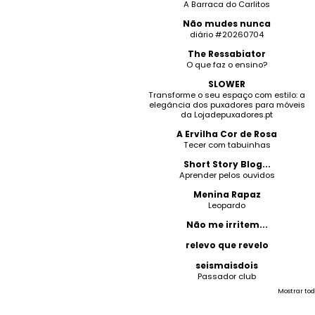
A Barraca do Carlitos
Não mudes nunca
diário #20260704
The Ressabiator
O que faz o ensino?
SLOWER
Transforme o seu espaço com estilo: a
elegância dos puxadores para móveis
da Lojadepuxadores.pt
A Ervilha Cor de Rosa
Tecer com tabuinhas
Short Story Blog...
Aprender pelos ouvidos
Menina Rapaz
Leopardo
Não me irritem...
relevo que revelo
seismaisdois
Passador club
Mostrar tod