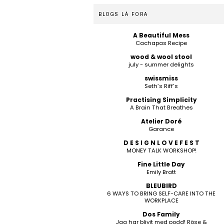
BLOGS LÁ FORA
A Beautiful Mess
Cachapas Recipe
wood & wool stool
july - summer delights
swissmiss
Seth’s Riff’s
Practising Simplicity
A Brain That Breathes
Atelier Doré
Garance
D E S I G N L O V E F E S T
MONEY TALK WORKSHOP!
Fine Little Day
Emily Bratt
BLEUBIRD
6 WAYS TO BRING SELF-CARE INTO THE
WORKPLACE
Dos Family
Jag har blivit med podd! Röse &