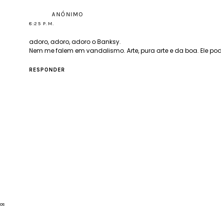
ANÓNIMO
8:25 P.M.
adoro, adoro, adoro o Banksy.
Nem me falem em vandalismo. Arte, pura arte e da boa. Ele pode 
RESPONDER
os