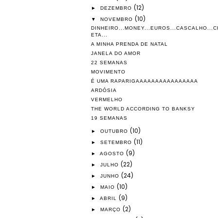
(12)
►
DEZEMBRO
(10)
▼
NOVEMBRO
DINHEIRO...MONEY...EUROS...CASCALHO...C
ETA...
A MINHA PRENDA DE NATAL
JANELA DO AMOR
22 SEMANAS
MOVIMENTO
É UMA RAPARIGAAAAAAAAAAAAAAAA
ARDÓSIA
VERMELHO
THE WORLD ACCORDING TO BANKSY
19 SEMANAS
(10)
►
OUTUBRO
(11)
►
SETEMBRO
(9)
►
AGOSTO
(22)
►
JULHO
(24)
►
JUNHO
(10)
►
MAIO
(9)
►
ABRIL
(2)
►
MARÇO