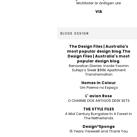
McAllister är äntligen ute
VIA
BLOGS DESIGN
The Design Files | Australia's
most popular design blog.The
Design Files | Australia's most
popular design blog.
Renovation Diaries: Inside Yasmin
Suteja’s Sleek $88k Apartment
Transformation
Homes in Colour
Um Poema no Espaço
L' avion Rose
O CHARME DOS ANTIGOS DESK SETS
THE STYLE FILES
A Mid Century Bungalow In A Forest In
The Netherlands
Design*Sponge
15 Years: Farewell and Thank You