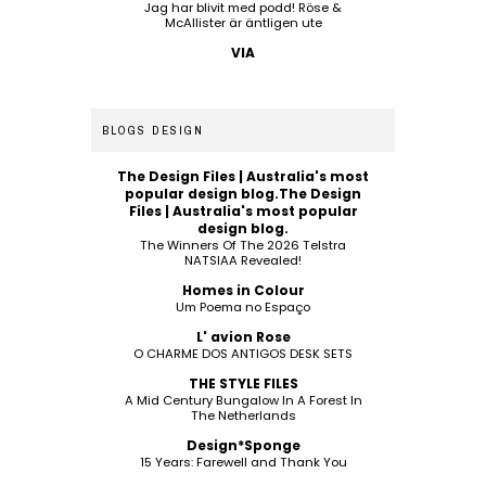
Jag har blivit med podd! Röse &
McAllister är äntligen ute
VIA
BLOGS DESIGN
The Design Files | Australia's most
popular design blog.The Design
Files | Australia's most popular
design blog.
The Winners Of The 2026 Telstra
NATSIAA Revealed!
Homes in Colour
Um Poema no Espaço
L' avion Rose
O CHARME DOS ANTIGOS DESK SETS
THE STYLE FILES
A Mid Century Bungalow In A Forest In
The Netherlands
Design*Sponge
15 Years: Farewell and Thank You