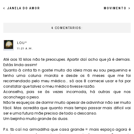
JANELA DO AMOR
MOVIMENTO
4 COMENTÁRIOS:
LOU*
11:21 A.M.
Até aos 10 kilos não te preocupes. Apartir daí acho que já é demais.
Estás linda assim!
Quanto à cinta tb n gostei muito da ideia mas eu sou pequenina e
tenho uma coluna marota e desde os 6 meses que me foi
recomendado pelo meu médico... só aos 8 comecei usar e foi por
constatar que talvez o meu médico tivesse razão.
Aconselho, pois se às vezes incomoda, há outras que nos
aconchega o peso.
Não te esqueças de dormir muito apesar de adivinhar não ser muito
fácil. Mas acredita que quanto mais tempo passar mais dificil vai
ser e uma futura mãe precisa de todo o descanso.
Um beijinho muito grande às duas.
P.s. tb caí na armadilha que casa grande = mais espaço agora é