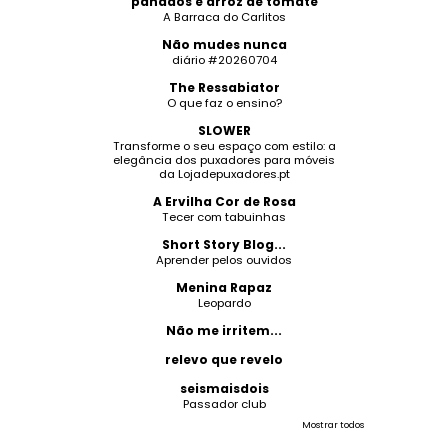
panados e arroz de tomate
A Barraca do Carlitos
Não mudes nunca
diário #20260704
The Ressabiator
O que faz o ensino?
SLOWER
Transforme o seu espaço com estilo: a
elegância dos puxadores para móveis
da Lojadepuxadores.pt
A Ervilha Cor de Rosa
Tecer com tabuinhas
Short Story Blog...
Aprender pelos ouvidos
Menina Rapaz
Leopardo
Não me irritem...
relevo que revelo
seismaisdois
Passador club
Mostrar todos