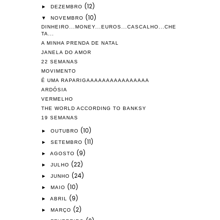
(12)
►
DEZEMBRO
(10)
▼
NOVEMBRO
DINHEIRO...MONEY...EUROS...CASCALHO...CHE
TA...
A MINHA PRENDA DE NATAL
JANELA DO AMOR
22 SEMANAS
MOVIMENTO
É UMA RAPARIGAAAAAAAAAAAAAAAA
ARDÓSIA
VERMELHO
THE WORLD ACCORDING TO BANKSY
19 SEMANAS
(10)
►
OUTUBRO
(11)
►
SETEMBRO
(9)
►
AGOSTO
(22)
►
JULHO
(24)
►
JUNHO
(10)
►
MAIO
(9)
►
ABRIL
(2)
►
MARÇO