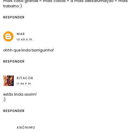
mais casa grande = mais coisas = a mais dessarumação = mais
trabalho :)
RESPONDER
MAR
10:49 A.M.
ohhh que linda barriguinha!
RESPONDER
RITACOR
11:54 P.M.
estás linda assim!
;)
RESPONDER
ANÓNIMO