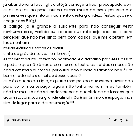
já abandonei a fase light e até já começo a ficar preocupada com
estas coisas do peso. nunca alterei muito de peso, por isso é a
primeira vez que sinto um aumento desta grandeza (estou quase a
chegar aos 5 Kg)!!!
a barriga já é grande o suficiente para não conseguir vestir
nenhuma saia, vestido ou casaco que não seja elástico e para
perceber que não me sinto bem com coisas que me apertem em
lado nenhum...
meias elásticas: todos os dias!!!
cinta de grávida: talvez...em breve:(
estar sentada muito tempo incomoda e o trabalho por vezes assim
o pede, o que não é nada bom. para o teatro as saídas à noite são
cada vez mais custosas. por outro lado a inércia também não é um
bom aliado: isto é dificil de dosear, pois é!
este é o quarto da Lígia, o quarto rosa paixão que estava destinado
para ser o meu espaço...agora não tenho nenhum, mas também
não faz mal, só não sei onde vou por a quantidade de tarecos que
aqui estavam...casa grande afinal não é sinónimo de espaço, mas
sim de lugar para a desarrumação!!!!
GRAVIDEZ
PICKS FOR YOU