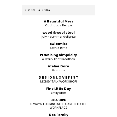
BLOGS LÁ FORA
A Beautiful Mess
Cachapas Recipe
wood & wool stool
july - summer delights
swissmiss
Seth’s Riff’s
Practising Simplicity
A Brain That Breathes
Atelier Doré
Garance
D E S I G N L O V E F E S T
MONEY TALK WORKSHOP!
Fine Little Day
Emily Bratt
BLEUBIRD
6 WAYS TO BRING SELF-CARE INTO THE
WORKPLACE
Dos Family