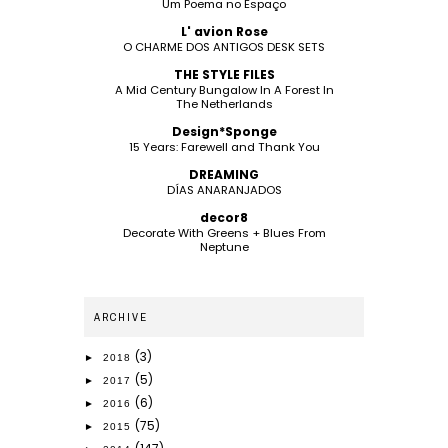
Um Poema no Espaço
L' avion Rose
O CHARME DOS ANTIGOS DESK SETS
THE STYLE FILES
A Mid Century Bungalow In A Forest In
The Netherlands
Design*Sponge
15 Years: Farewell and Thank You
DREAMING
DÍAS ANARANJADOS
decor8
Decorate With Greens + Blues From
Neptune
ARCHIVE
(3)
►
2018
(5)
►
2017
(6)
►
2016
(75)
►
2015