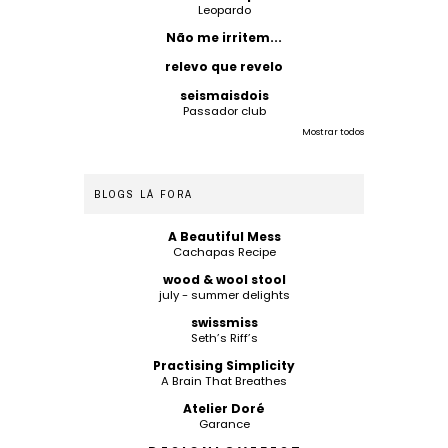
Leopardo
Não me irritem...
relevo que revelo
seismaisdois
Passador club
Mostrar todos
BLOGS LÁ FORA
A Beautiful Mess
Cachapas Recipe
wood & wool stool
july - summer delights
swissmiss
Seth’s Riff’s
Practising Simplicity
A Brain That Breathes
Atelier Doré
Garance