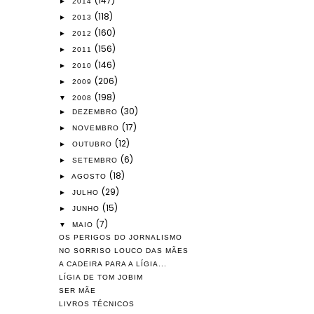
(147)
►
2014
(118)
►
2013
(160)
►
2012
(156)
►
2011
(146)
►
2010
(206)
►
2009
(198)
▼
2008
(30)
►
DEZEMBRO
(17)
►
NOVEMBRO
(12)
►
OUTUBRO
(6)
►
SETEMBRO
(18)
►
AGOSTO
(29)
►
JULHO
(15)
►
JUNHO
(7)
▼
MAIO
OS PERIGOS DO JORNALISMO
NO SORRISO LOUCO DAS MÃES
A CADEIRA PARA A LÍGIA...
LÍGIA DE TOM JOBIM
SER MÃE
LIVROS TÉCNICOS