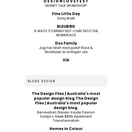
D E S I G N L O V E F E S T
MONEY TALK WORKSHOP!
Fine Little Day
Emily Bratt
BLEUBIRD
6 WAYS TO BRING SELF-CARE INTO THE
WORKPLACE
Dos Family
Jag har blivit med podd! Röse &
McAllister är äntligen ute
VIA
BLOGS DESIGN
The Design Files | Australia's most
popular design blog.The Design
Files | Australia's most popular
design blog.
Renovation Diaries: Inside Yasmin
Suteja’s Sleek $88k Apartment
Transformation
Homes in Colour