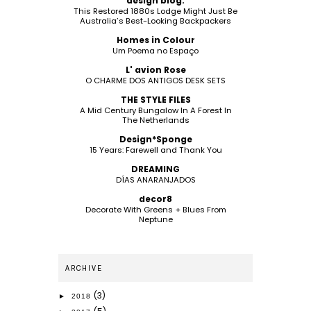
design blog.
This Restored 1880s Lodge Might Just Be
Australia’s Best-Looking Backpackers
Homes in Colour
Um Poema no Espaço
L' avion Rose
O CHARME DOS ANTIGOS DESK SETS
THE STYLE FILES
A Mid Century Bungalow In A Forest In
The Netherlands
Design*Sponge
15 Years: Farewell and Thank You
DREAMING
DÍAS ANARANJADOS
decor8
Decorate With Greens + Blues From
Neptune
ARCHIVE
(3)
►
2018