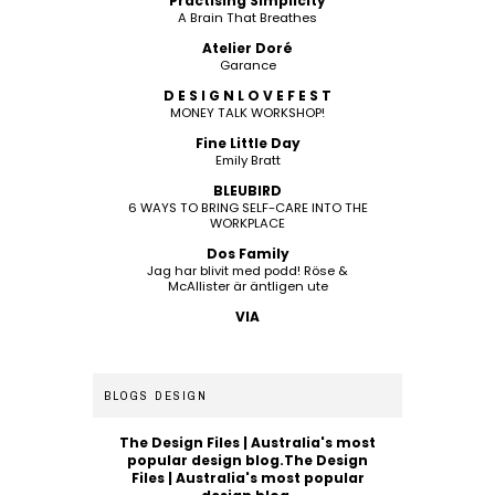
Practising Simplicity
A Brain That Breathes
Atelier Doré
Garance
D E S I G N L O V E F E S T
MONEY TALK WORKSHOP!
Fine Little Day
Emily Bratt
BLEUBIRD
6 WAYS TO BRING SELF-CARE INTO THE
WORKPLACE
Dos Family
Jag har blivit med podd! Röse &
McAllister är äntligen ute
VIA
BLOGS DESIGN
The Design Files | Australia's most
popular design blog.The Design
Files | Australia's most popular