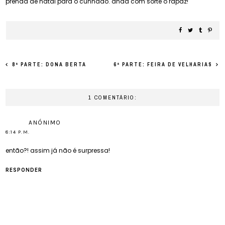
prenda de natal para o cunhado. anda com sorte o rapaz!
8ª PARTE: DONA BERTA
6ª PARTE: FEIRA DE VELHARIAS
1 COMENTÁRIO:
ANÓNIMO
8:14 P.M.
então?! assim já não é surpressa!
RESPONDER