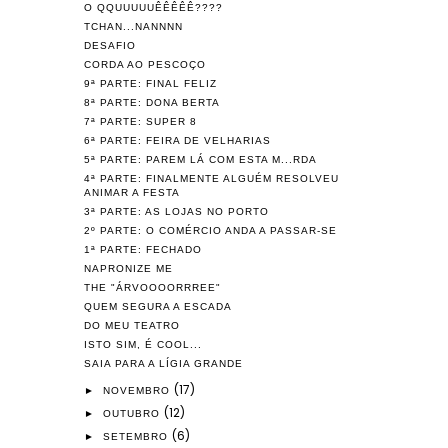
O QQUUUUUÊÊÊÊÊ????
TCHAN...NANNNN
DESAFIO
CORDA AO PESCOÇO
9ª PARTE: FINAL FELIZ
8ª PARTE: DONA BERTA
7ª PARTE: SUPER 8
6ª PARTE: FEIRA DE VELHARIAS
5ª PARTE: PAREM LÁ COM ESTA M...RDA
4ª PARTE: FINALMENTE ALGUÉM RESOLVEU
ANIMAR A FESTA
3ª PARTE: AS LOJAS NO PORTO
2º PARTE: O COMÉRCIO ANDA A PASSAR-SE
1ª PARTE: FECHADO
NAPRONIZE ME
THE "ÁRVOOOORRREE"
QUEM SEGURA A ESCADA
DO MEU TEATRO
ISTO SIM, É COOL...
SAIA PARA A LÍGIA GRANDE
(17)
►
NOVEMBRO
(12)
►
OUTUBRO
(6)
►
SETEMBRO