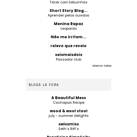
Tecer com tabuinhas
Short Story Blog...
Aprender pelos ouvidos
Menina Rapaz
Leopardo
Não me irritem...
relevo que revelo
seismaisdois
Passador club
Mostrar todos
BLOGS LÁ FORA
A Beautiful Mess
Cachapas Recipe
wood & wool stool
july - summer delights
swissmiss
Seth’s Riff’s