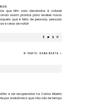
ONOS
.
cios que têm sido devolvidos à cidade
ficando assim prontos para receber novos
..aquela que é feita de pessoas, pessoas
as e ceias de natal!
8ª PARTE: DONA BERTA
stão a ser recuperados na Carlos Alberto
te por workaholics que não vão ter tempo