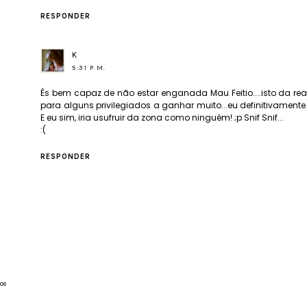
RESPONDER
K
5:31 P.M.
És bem capaz de não estar enganada Mau Feitio....isto da re
para alguns privilegiados a ganhar muito...eu definitivamente 
E eu sim, iria usufruir da zona como ninguém! ;p Snif Snif...
:(
RESPONDER
os