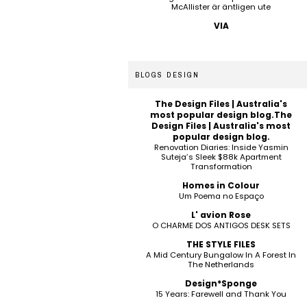
McAllister är äntligen ute
VIA
BLOGS DESIGN
The Design Files | Australia's
most popular design blog.The
Design Files | Australia's most
popular design blog.
Renovation Diaries: Inside Yasmin
Suteja’s Sleek $88k Apartment
Transformation
Homes in Colour
Um Poema no Espaço
L' avion Rose
O CHARME DOS ANTIGOS DESK SETS
THE STYLE FILES
A Mid Century Bungalow In A Forest In
The Netherlands
Design*Sponge
15 Years: Farewell and Thank You