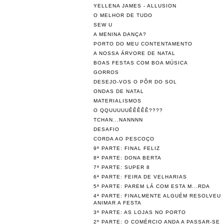
YELLENA JAMES - ALLUSION
O MELHOR DE TUDO
SEW U
A MENINA DANÇA?
PORTO DO MEU CONTENTAMENTO
A NOSSA ÁRVORE DE NATAL
BOAS FESTAS COM BOA MÚSICA
GORROS
DESEJO-VOS O PÔR DO SOL
ONDAS DE NATAL
MATERIALISMOS
O QQUUUUUÊÊÊÊÊ????
TCHAN...NANNNN
DESAFIO
CORDA AO PESCOÇO
9ª PARTE: FINAL FELIZ
8ª PARTE: DONA BERTA
7ª PARTE: SUPER 8
6ª PARTE: FEIRA DE VELHARIAS
5ª PARTE: PAREM LÁ COM ESTA M...RDA
4ª PARTE: FINALMENTE ALGUÉM RESOLVEU
ANIMAR A FESTA
3ª PARTE: AS LOJAS NO PORTO
2º PARTE: O COMÉRCIO ANDA A PASSAR-SE