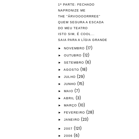
1ª PARTE: FECHADO
NAPRONIZE ME
THE "ÁRVOOOORRREE"
QUEM SEGURA A ESCADA
DO MEU TEATRO
ISTO SIM, É COOL...
SAIA PARA A LÍGIA GRANDE
(17)
►
NOVEMBRO
(12)
►
OUTUBRO
(6)
►
SETEMBRO
(18)
►
AGOSTO
(29)
►
JULHO
(15)
►
JUNHO
(7)
►
MAIO
(3)
►
ABRIL
(10)
►
MARÇO
(28)
►
FEVEREIRO
(23)
►
JANEIRO
(121)
►
2007
(6)
►
2006