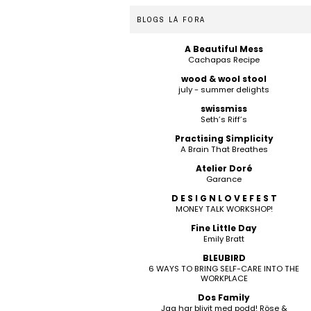
BLOGS LÁ FORA
A Beautiful Mess
Cachapas Recipe
wood & wool stool
july - summer delights
swissmiss
Seth’s Riff’s
Practising Simplicity
A Brain That Breathes
Atelier Doré
Garance
D E S I G N L O V E F E S T
MONEY TALK WORKSHOP!
Fine Little Day
Emily Bratt
BLEUBIRD
6 WAYS TO BRING SELF-CARE INTO THE
WORKPLACE
Dos Family
Jag har blivit med podd! Röse &