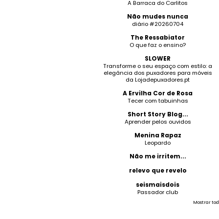
A Barraca do Carlitos
Não mudes nunca
diário #20260704
The Ressabiator
O que faz o ensino?
SLOWER
Transforme o seu espaço com estilo: a
elegância dos puxadores para móveis
da Lojadepuxadores.pt
A Ervilha Cor de Rosa
Tecer com tabuinhas
Short Story Blog...
Aprender pelos ouvidos
Menina Rapaz
Leopardo
Não me irritem...
relevo que revelo
seismaisdois
Passador club
Mostrar tod