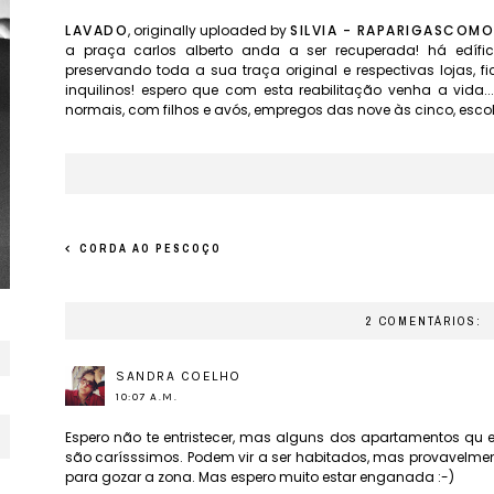
LAVADO
, originally uploaded by
SILVIA - RAPARIGASCOM
a praça carlos alberto anda a ser recuperada! há edífi
preservando toda a sua traça original e respectivas lojas, 
inquilinos! espero que com esta reabilitação venha a vida.
normais, com filhos e avós, empregos das nove às cinco, escol
CORDA AO PESCOÇO
2 COMENTÁRIOS:
SANDRA COELHO
10:07 A.M.
Espero não te entristecer, mas alguns dos apartamentos qu e
são carísssimos. Podem vir a ser habitados, mas provavelmen
para gozar a zona. Mas espero muito estar enganada :-)