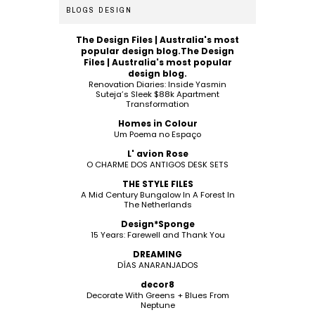
BLOGS DESIGN
The Design Files | Australia's most
popular design blog.The Design
Files | Australia's most popular
design blog.
Renovation Diaries: Inside Yasmin
Suteja’s Sleek $88k Apartment
Transformation
Homes in Colour
Um Poema no Espaço
L' avion Rose
O CHARME DOS ANTIGOS DESK SETS
THE STYLE FILES
A Mid Century Bungalow In A Forest In
The Netherlands
Design*Sponge
15 Years: Farewell and Thank You
DREAMING
DÍAS ANARANJADOS
decor8
Decorate With Greens + Blues From
Neptune