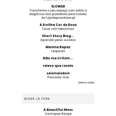
SLOWER
Transforme o seu espaço com estilo: a
elegância dos puxadores para móveis
da Lojadepuxadores.pt
A Ervilha Cor de Rosa
Tecer com tabuinhas
Short Story Blog...
Aprender pelos ouvidos
Menina Rapaz
Leopardo
Não me irritem...
relevo que revelo
seismaisdois
Passador club
Mostrar todos
BLOGS LÁ FORA
A Beautiful Mess
Cachapas Recipe