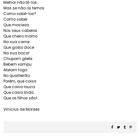
Melhor não tê-los...
Mas se não os temos
Como sabê-los?
Como saber
Que macieza
Nos seus cabelos
Que cheiro morno
Na sua carne
Que gosto doce
Na sua boca!
Chupam gilete
Bebem xampu
Ateiam fogo
No quarteirão
Porém, que coisa
Que coisa louca
Que coisa linda
Que os filhos são!
Vinícius de Moraes