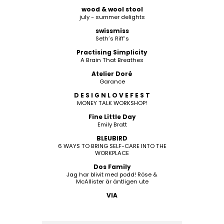
wood & wool stool
july - summer delights
swissmiss
Seth’s Riff’s
Practising Simplicity
A Brain That Breathes
Atelier Doré
Garance
D E S I G N L O V E F E S T
MONEY TALK WORKSHOP!
Fine Little Day
Emily Bratt
BLEUBIRD
6 WAYS TO BRING SELF-CARE INTO THE
WORKPLACE
Dos Family
Jag har blivit med podd! Röse &
McAllister är äntligen ute
VIA