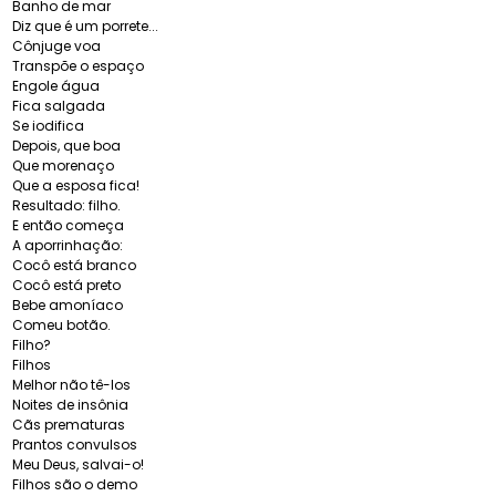
Banho de mar
Diz que é um porrete...
Cônjuge voa
Transpõe o espaço
Engole água
Fica salgada
Se iodifica
Depois, que boa
Que morenaço
Que a esposa fica!
Resultado: filho.
E então começa
A aporrinhação:
Cocô está branco
Cocô está preto
Bebe amoníaco
Comeu botão.
Filho?
Filhos
Melhor não tê-los
Noites de insônia
Cãs prematuras
Prantos convulsos
Meu Deus, salvai-o!
Filhos são o demo