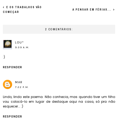
E OS TRABALHOS VÃO
A PENSAR EM FÉRIAS...
COMEÇAR
2 COMENTÁRIOS:
LOU*
9:39 A.M.
:)
RESPONDER
MAR
7:22 P.M.
Lindo, lindo este poema. Não conhecia, mas quando tiver um filho
vou colocá-lo em lugar de destaque aqui na casa, só pra não
esquecer... :)
RESPONDER