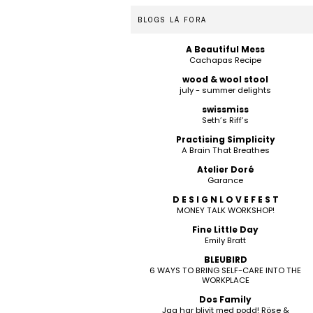
BLOGS LÁ FORA
A Beautiful Mess
Cachapas Recipe
wood & wool stool
july - summer delights
swissmiss
Seth’s Riff’s
Practising Simplicity
A Brain That Breathes
Atelier Doré
Garance
D E S I G N L O V E F E S T
MONEY TALK WORKSHOP!
Fine Little Day
Emily Bratt
BLEUBIRD
6 WAYS TO BRING SELF-CARE INTO THE
WORKPLACE
Dos Family
Jag har blivit med podd! Röse &