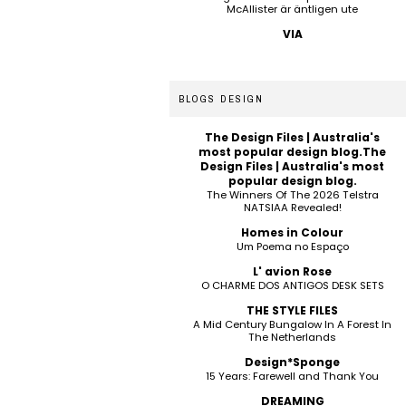
McAllister är äntligen ute
VIA
BLOGS DESIGN
The Design Files | Australia's
most popular design blog.The
Design Files | Australia's most
popular design blog.
The Winners Of The 2026 Telstra
NATSIAA Revealed!
Homes in Colour
Um Poema no Espaço
L' avion Rose
O CHARME DOS ANTIGOS DESK SETS
THE STYLE FILES
A Mid Century Bungalow In A Forest In
The Netherlands
Design*Sponge
15 Years: Farewell and Thank You
DREAMING