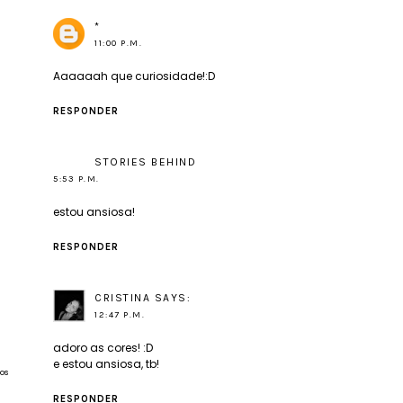
*
11:00 P.M.
Aaaaaah que curiosidade!:D
RESPONDER
STORIES BEHIND
5:53 P.M.
estou ansiosa!
RESPONDER
CRISTINA SAYS:
12:47 P.M.
adoro as cores! :D
e estou ansiosa, tb!
os
RESPONDER