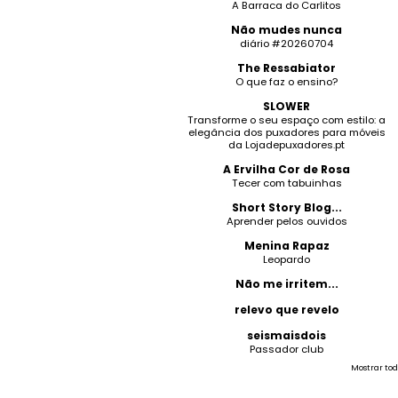
A Barraca do Carlitos
Não mudes nunca
diário #20260704
The Ressabiator
O que faz o ensino?
SLOWER
Transforme o seu espaço com estilo: a
elegância dos puxadores para móveis
da Lojadepuxadores.pt
A Ervilha Cor de Rosa
Tecer com tabuinhas
Short Story Blog...
Aprender pelos ouvidos
Menina Rapaz
Leopardo
Não me irritem...
relevo que revelo
seismaisdois
Passador club
Mostrar tod