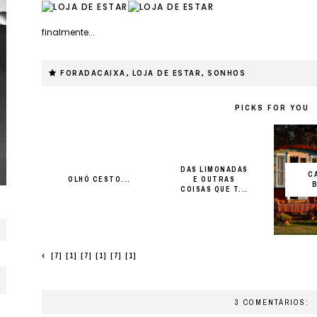
finalmente...
FORADACAIXA
,
LOJA DE ESTAR
,
SONHOS
PICKS FOR YOU
DAS LIMONADAS
C
OLHÓ CESTO...
E OUTRAS
COISAS QUE T...
[7] [1] [7] [1] [7] [1]
3 COMENTÁRIOS: