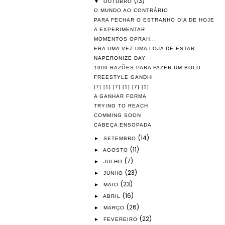
(13)
▼
OUTUBRO
O MUNDO AO CONTRÁRIO
PARA FECHAR O ESTRANHO DIA DE HOJE
A EXPERIMENTAR
MOMENTOS OPRAH...
ERA UMA VEZ UMA LOJA DE ESTAR...
NAPERONIZE DAY
1000 RAZÕES PARA FAZER UM BOLO
FREESTYLE GANDHI
[7] [1] [7] [1] [7] [1]
A GANHAR FORMA
TRYING TO REACH
COMMING SOON
CABEÇA ENSOPADA
(14)
►
SETEMBRO
(11)
►
AGOSTO
(7)
►
JULHO
(23)
►
JUNHO
(23)
►
MAIO
(16)
►
ABRIL
(26)
►
MARÇO
(22)
►
FEVEREIRO