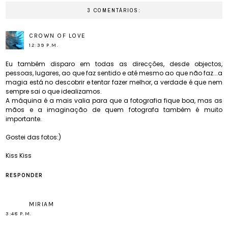
3 COMENTÁRIOS:
CROWN OF LOVE
12:39 P.M.
Eu também disparo em todas as direcções, desde objectos,
pessoas, lugares, ao que faz sentido e até mesmo ao que não faz...a
magia está no descobrir e tentar fazer melhor, a verdade é que nem
sempre sai o que idealizamos.
A máquina é a mais valia para que a fotografia fique boa, mas as
mãos e a imaginação de quem fotografa também é muito
importante.
Gostei das fotos:)
Kiss Kiss
RESPONDER
MIRIAM
3:48 P.M.