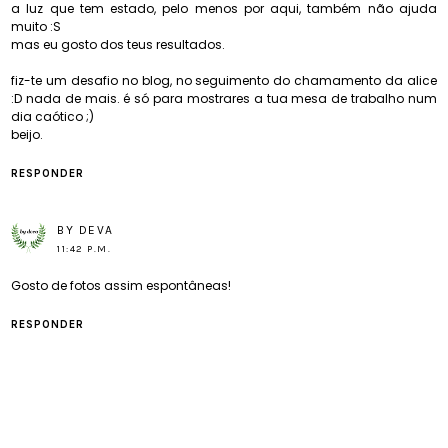
a luz que tem estado, pelo menos por aqui, também não ajuda
muito :S
mas eu gosto dos teus resultados.
fiz-te um desafio no blog, no seguimento do chamamento da alice
:D nada de mais. é só para mostrares a tua mesa de trabalho num
dia caótico ;)
beijo.
RESPONDER
BY DEVA
11:42 P.M.
Gosto de fotos assim espontâneas!
RESPONDER