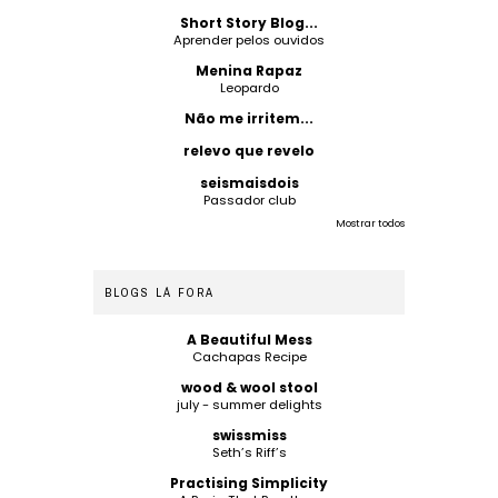
Short Story Blog...
Aprender pelos ouvidos
Menina Rapaz
Leopardo
Não me irritem...
relevo que revelo
seismaisdois
Passador club
Mostrar todos
BLOGS LÁ FORA
A Beautiful Mess
Cachapas Recipe
wood & wool stool
july - summer delights
swissmiss
Seth’s Riff’s
Practising Simplicity