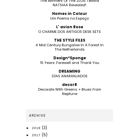
The Winners Of The 2026 Telstra
NATSIAA Revealed!
Homes in Colour
Um Poema no Espaço
L' avion Rose
O CHARME DOS ANTIGOS DESK SETS
THE STYLE FILES
A Mid Century Bungalow In A Forest In
The Netherlands
Design*Sponge
15 Years: Farewell and Thank You
DREAMING
DÍAS ANARANJADOS
decor8
Decorate With Greens + Blues From
Neptune
ARCHIVE
(3)
►
2018
(5)
►
2017