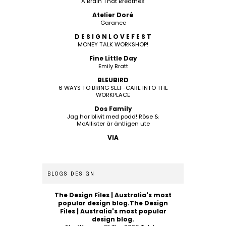
A Brain That Breathes
Atelier Doré
Garance
D E S I G N L O V E F E S T
MONEY TALK WORKSHOP!
Fine Little Day
Emily Bratt
BLEUBIRD
6 WAYS TO BRING SELF-CARE INTO THE
WORKPLACE
Dos Family
Jag har blivit med podd! Röse &
McAllister är äntligen ute
VIA
BLOGS DESIGN
The Design Files | Australia's most
popular design blog.The Design
Files | Australia's most popular
design blog.