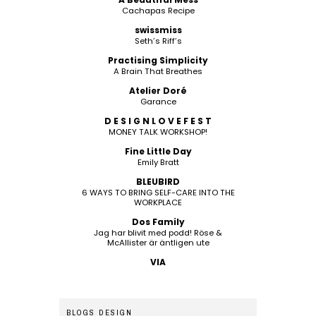
Cachapas Recipe
swissmiss
Seth’s Riff’s
Practising Simplicity
A Brain That Breathes
Atelier Doré
Garance
D E S I G N L O V E F E S T
MONEY TALK WORKSHOP!
Fine Little Day
Emily Bratt
BLEUBIRD
6 WAYS TO BRING SELF-CARE INTO THE
WORKPLACE
Dos Family
Jag har blivit med podd! Röse &
McAllister är äntligen ute
VIA
BLOGS DESIGN