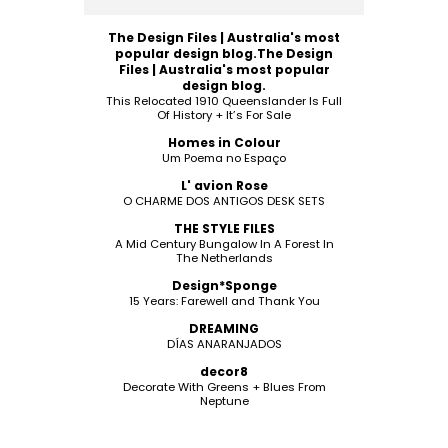
The Design Files | Australia's most
popular design blog.The Design
Files | Australia's most popular
design blog.
This Relocated 1910 Queenslander Is Full
Of History + It’s For Sale
Homes in Colour
Um Poema no Espaço
L' avion Rose
O CHARME DOS ANTIGOS DESK SETS
THE STYLE FILES
A Mid Century Bungalow In A Forest In
The Netherlands
Design*Sponge
15 Years: Farewell and Thank You
DREAMING
DÍAS ANARANJADOS
decor8
Decorate With Greens + Blues From
Neptune