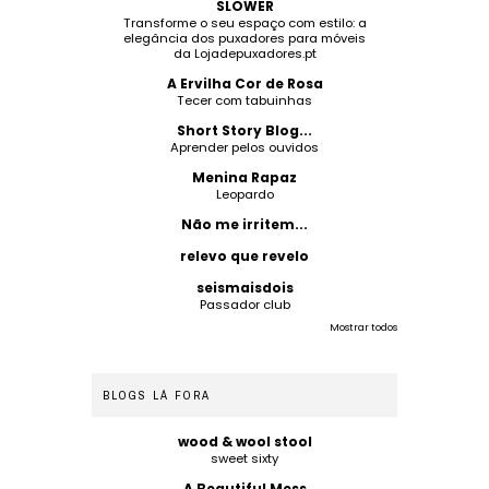
SLOWER
Transforme o seu espaço com estilo: a
elegância dos puxadores para móveis
da Lojadepuxadores.pt
A Ervilha Cor de Rosa
Tecer com tabuinhas
Short Story Blog...
Aprender pelos ouvidos
Menina Rapaz
Leopardo
Não me irritem...
relevo que revelo
seismaisdois
Passador club
Mostrar todos
BLOGS LÁ FORA
wood & wool stool
sweet sixty
A Beautiful Mess