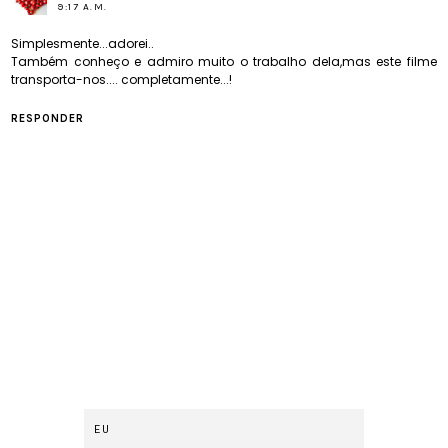
9:17 A.M.
Simplesmente...adorei..
Também conheço e admiro muito o trabalho dela,mas este filme
transporta-nos.... completamente...!
RESPONDER
EU