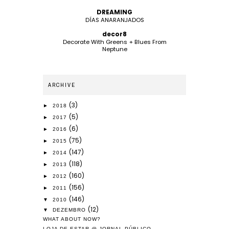
DREAMING
DÍAS ANARANJADOS
decor8
Decorate With Greens + Blues From
Neptune
ARCHIVE
(3)
►
2018
(5)
►
2017
(6)
►
2016
(75)
►
2015
(147)
►
2014
(118)
►
2013
(160)
►
2012
(156)
►
2011
(146)
▼
2010
(12)
▼
DEZEMBRO
WHAT ABOUT NOW?
LOJA DE ESTAR @ JORNAL PÚBLICO