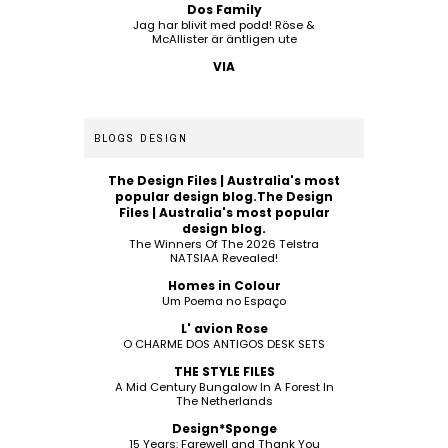
Dos Family
Jag har blivit med podd! Röse &
McAllister är äntligen ute
VIA
BLOGS DESIGN
The Design Files | Australia's most
popular design blog.The Design
Files | Australia's most popular
design blog.
The Winners Of The 2026 Telstra
NATSIAA Revealed!
Homes in Colour
Um Poema no Espaço
L' avion Rose
O CHARME DOS ANTIGOS DESK SETS
THE STYLE FILES
A Mid Century Bungalow In A Forest In
The Netherlands
Design*Sponge
15 Years: Farewell and Thank You