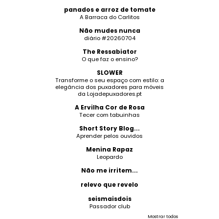
panados e arroz de tomate
A Barraca do Carlitos
Não mudes nunca
diário #20260704
The Ressabiator
O que faz o ensino?
SLOWER
Transforme o seu espaço com estilo: a
elegância dos puxadores para móveis
da Lojadepuxadores.pt
A Ervilha Cor de Rosa
Tecer com tabuinhas
Short Story Blog...
Aprender pelos ouvidos
Menina Rapaz
Leopardo
Não me irritem...
relevo que revelo
seismaisdois
Passador club
Mostrar todos