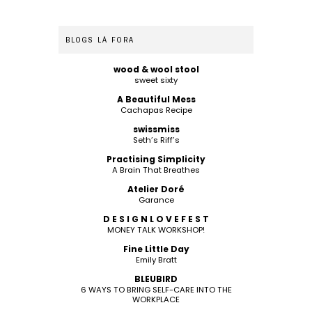
BLOGS LÁ FORA
wood & wool stool
sweet sixty
A Beautiful Mess
Cachapas Recipe
swissmiss
Seth’s Riff’s
Practising Simplicity
A Brain That Breathes
Atelier Doré
Garance
D E S I G N L O V E F E S T
MONEY TALK WORKSHOP!
Fine Little Day
Emily Bratt
BLEUBIRD
6 WAYS TO BRING SELF-CARE INTO THE
WORKPLACE