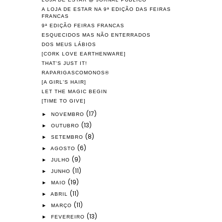
A LOJA DE ESTAR NA 9ª EDIÇÃO DAS FEIRAS
FRANCAS
9ª EDIÇÃO FEIRAS FRANCAS
ESQUECIDOS MAS NÃO ENTERRADOS
DOS MEUS LÁBIOS
[CORK LOVE EARTHENWARE]
THAT'S JUST IT!
RAPARIGASCOMONOS®
[A GIRL'S HAIR]
LET THE MAGIC BEGIN
[TIME TO GIVE]
(17)
►
NOVEMBRO
(13)
►
OUTUBRO
(8)
►
SETEMBRO
(6)
►
AGOSTO
(9)
►
JULHO
(11)
►
JUNHO
(19)
►
MAIO
(11)
►
ABRIL
(11)
►
MARÇO
(13)
►
FEVEREIRO