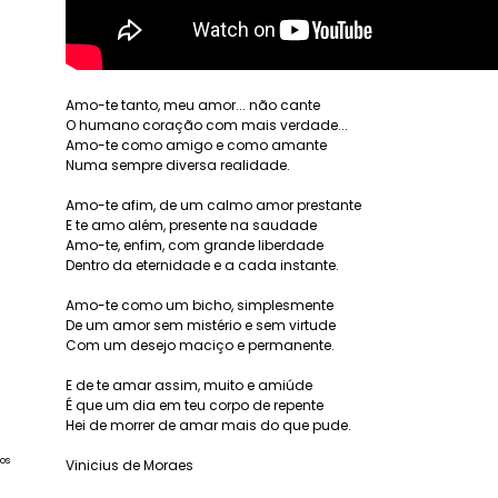
Amo-te tanto, meu amor... não cante
O humano coração com mais verdade...
Amo-te como amigo e como amante
Numa sempre diversa realidade.
Amo-te afim, de um calmo amor prestante
E te amo além, presente na saudade
Amo-te, enfim, com grande liberdade
Dentro da eternidade e a cada instante.
Amo-te como um bicho, simplesmente
De um amor sem mistério e sem virtude
Com um desejo maciço e permanente.
E de te amar assim, muito e amiúde
É que um dia em teu corpo de repente
Hei de morrer de amar mais do que pude.
os
Vinicius de Moraes