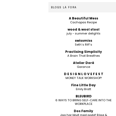
BLOGS LÁ FORA
A Beautiful Mess
Cachapas Recipe
wood & wool stool
july - summer delights
swissmiss
Seth’s Riff’s
Practising Simplicity
A Brain That Breathes
Atelier Doré
Garance
D E S I G N L O V E F E S T
MONEY TALK WORKSHOP!
Fine Little Day
Emily Bratt
BLEUBIRD
6 WAYS TO BRING SELF-CARE INTO THE
WORKPLACE
Dos Family
Jag har blivit med podd! Röse &