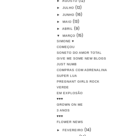
(12)
►
AGOSTO
(12)
►
JULHO
(16)
►
JUNHO
(13)
►
MAIO
(9)
►
ABRIL
(15)
▼
MARÇO
SIMONE ♥
COMEÇOU
SONETO DO AMOR TOTAL
GIVE ME SOME NEW BLOGS
JUST NUMB
COMPRAS COM ADRENALINA
SUPER LUA
PREGNANT GIRLS ROCK
VERDE
EM EXPLOSÃO
♥♥♥
GROWN ON ME
3 ANOS
♥♥♥
FLOWER NEWS
(14)
►
FEVEREIRO