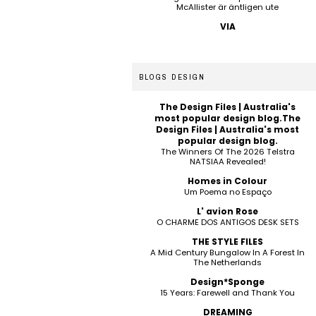
McAllister är äntligen ute
VIA
BLOGS DESIGN
The Design Files | Australia's
most popular design blog.The
Design Files | Australia's most
popular design blog.
The Winners Of The 2026 Telstra
NATSIAA Revealed!
Homes in Colour
Um Poema no Espaço
L' avion Rose
O CHARME DOS ANTIGOS DESK SETS
THE STYLE FILES
A Mid Century Bungalow In A Forest In
The Netherlands
Design*Sponge
15 Years: Farewell and Thank You
DREAMING