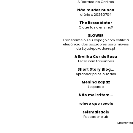
A Barraca do Carlitos
Não mudes nunca
diário #20260704
The Ressabiator
O que faz o ensino?
SLOWER
Transforme o seu espaço com estilo: a
elegância dos puxadores para móveis
da Lojadepuxadores.pt
A Ervilha Cor de Rosa
Tecer com tabuinhas
Short Story Blog...
Aprender pelos ouvidos
Menina Rapaz
Leopardo
Não me irritem...
relevo que revelo
seismaisdois
Passador club
Mostrar tod