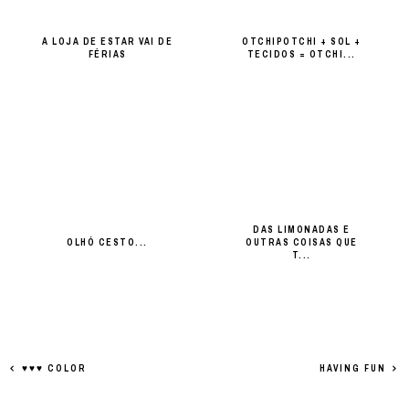
A LOJA DE ESTAR VAI DE
OTCHIPOTCHI + SOL +
FÉRIAS
TECIDOS = OTCHI...
DAS LIMONADAS E
OLHÓ CESTO...
OUTRAS COISAS QUE
T...
♥♥♥ COLOR
HAVING FUN