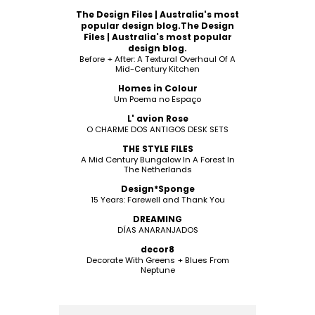
The Design Files | Australia's most
popular design blog.The Design
Files | Australia's most popular
design blog.
Before + After: A Textural Overhaul Of A
Mid-Century Kitchen
Homes in Colour
Um Poema no Espaço
L' avion Rose
O CHARME DOS ANTIGOS DESK SETS
THE STYLE FILES
A Mid Century Bungalow In A Forest In
The Netherlands
Design*Sponge
15 Years: Farewell and Thank You
DREAMING
DÍAS ANARANJADOS
decor8
Decorate With Greens + Blues From
Neptune