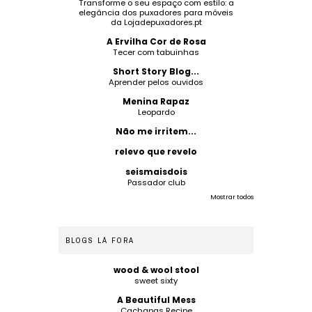
Transforme o seu espaço com estilo: a
elegância dos puxadores para móveis
da Lojadepuxadores.pt
A Ervilha Cor de Rosa
Tecer com tabuinhas
Short Story Blog...
Aprender pelos ouvidos
Menina Rapaz
Leopardo
Não me irritem...
relevo que revelo
seismaisdois
Passador club
Mostrar todos
BLOGS LÁ FORA
wood & wool stool
sweet sixty
A Beautiful Mess
Cachapas Recipe