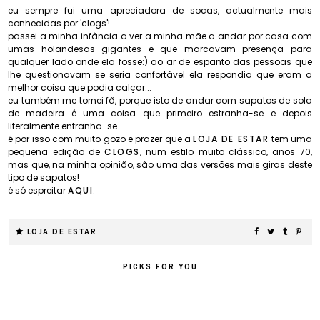
eu sempre fui uma apreciadora de socas, actualmente mais
conhecidas por 'clogs'!
passei a minha infância a ver a minha mãe a andar por casa com
umas holandesas gigantes e que marcavam presença para
qualquer lado onde ela fosse:) ao ar de espanto das pessoas que
lhe questionavam se seria confortável ela respondia que eram a
melhor coisa que podia calçar...
eu também me tornei fã, porque isto de andar com sapatos de sola
de madeira é uma coisa que primeiro estranha-se e depois
literalmente entranha-se.
é por isso com muito gozo e prazer que a
LOJA DE ESTAR
tem uma
pequena edição de
CLOGS
, num estilo muito clássico, anos 70,
mas que, na minha opinião, são uma das versões mais giras deste
tipo de sapatos!
é só espreitar
AQUI
.
LOJA DE ESTAR
PICKS FOR YOU