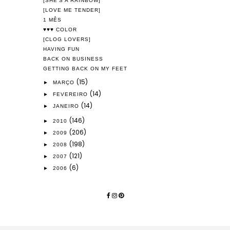
[SHE'S A RAINBOW]
[LOVE ME TENDER]
1 MÊS
♥♥♥ COLOR
[CLOG LOVERS]
HAVING FUN
BACK ON BUSINESS
GETTING BACK ON MY FEET
(15)
►
MARÇO
(14)
►
FEVEREIRO
(14)
►
JANEIRO
(146)
►
2010
(206)
►
2009
(198)
►
2008
(121)
►
2007
(6)
►
2006