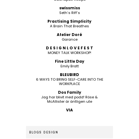
swissmiss
Seth’s Riff’s
Practising Simplicity
A Brain That Breathes
Atelier Doré
Garance
D E S I G N L O V E F E S T
MONEY TALK WORKSHOP!
Fine Little Day
Emily Bratt
BLEUBIRD
6 WAYS TO BRING SELF-CARE INTO THE
WORKPLACE
Dos Family
Jag har blivit med podd! Röse &
McAllister är äntligen ute
VIA
BLOGS DESIGN