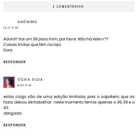
2 COMENTÁRIOS:
ANÓNIMO
12:11 P.M.
Adoro!!! Sai um 38 para mim, por favor. Não há este n.º?
Coisas lindas que têm na loja.
Dora
RESPONDER
SÍLVIA SILVA
8:01 P.M.
estas clogs são de uma edição limitada, pois o sapateiro que as
fazia deixou de trabalhar. neste momento temos apenas o 36, 39 e o
40.
obrigada.
RESPONDER