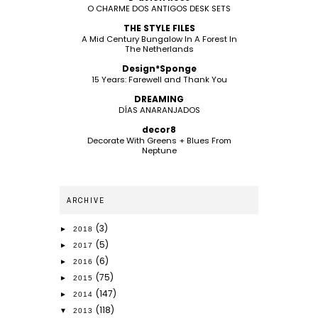
O CHARME DOS ANTIGOS DESK SETS
THE STYLE FILES
A Mid Century Bungalow In A Forest In
The Netherlands
Design*Sponge
15 Years: Farewell and Thank You
DREAMING
DÍAS ANARANJADOS
decor8
Decorate With Greens + Blues From
Neptune
ARCHIVE
(3)
►
2018
(5)
►
2017
(6)
►
2016
(75)
►
2015
(147)
►
2014
(118)
▼
2013