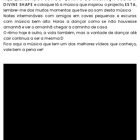
DIVINE SHAPE
e coloquei lá a música que inspirou o projecto,
ESTA
,
lembrei-me dos muitos momentos que tive ao som desta música.
Noites intermináveis com amigos em caves pequenas e escuras
com música bem alto. Horas a dançar como se não houvesse
amanhã e ver o amanhã chegar a caminho de casa.
O ritmo hoje é outro, a vida também, mas a vontade de dançar até
cair continua a ser a mesma:D
Fica aqui a música que tem um dos melhores vídeos que conheço,
vale bem a pena ver!