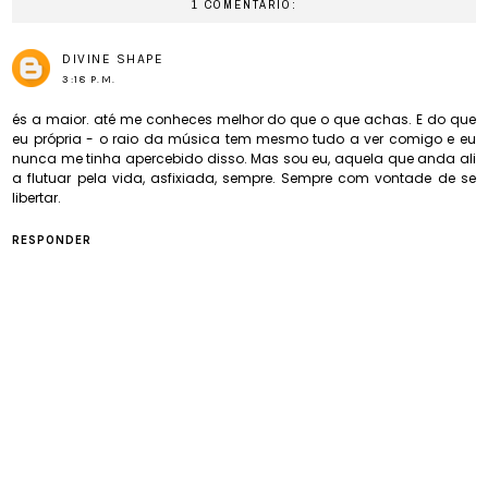
1 COMENTÁRIO:
DIVINE SHAPE
3:18 P.M.
és a maior. até me conheces melhor do que o que achas. E do que
eu própria - o raio da música tem mesmo tudo a ver comigo e eu
nunca me tinha apercebido disso. Mas sou eu, aquela que anda ali
a flutuar pela vida, asfixiada, sempre. Sempre com vontade de se
libertar.
RESPONDER