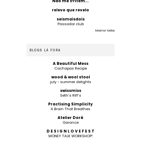
Não me irritem...
relevo que revelo
seismaisdois
Passador club
Mostrar todos
BLOGS LÁ FORA
A Beautiful Mess
Cachapas Recipe
wood & wool stool
july - summer delights
swissmiss
Seth’s Riff’s
Practising Simplicity
A Brain That Breathes
Atelier Doré
Garance
D E S I G N L O V E F E S T
MONEY TALK WORKSHOP!