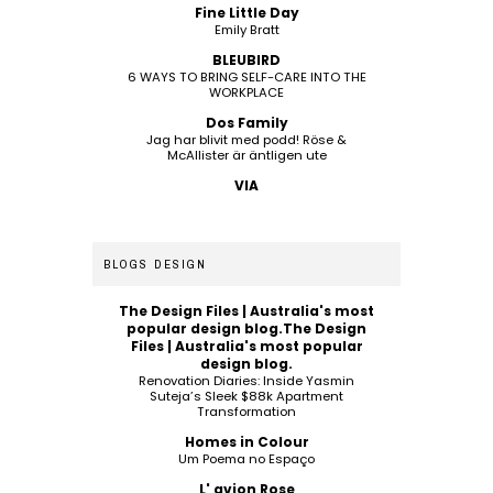
Fine Little Day
Emily Bratt
BLEUBIRD
6 WAYS TO BRING SELF-CARE INTO THE
WORKPLACE
Dos Family
Jag har blivit med podd! Röse &
McAllister är äntligen ute
VIA
BLOGS DESIGN
The Design Files | Australia's most
popular design blog.The Design
Files | Australia's most popular
design blog.
Renovation Diaries: Inside Yasmin
Suteja’s Sleek $88k Apartment
Transformation
Homes in Colour
Um Poema no Espaço
L' avion Rose