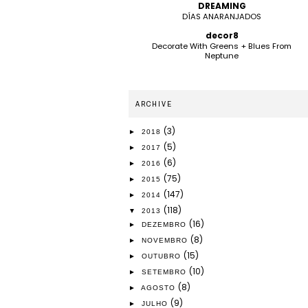
DREAMING
DÍAS ANARANJADOS
decor8
Decorate With Greens + Blues From
Neptune
ARCHIVE
(3)
►
2018
(5)
►
2017
(6)
►
2016
(75)
►
2015
(147)
►
2014
(118)
▼
2013
(16)
►
DEZEMBRO
(8)
►
NOVEMBRO
(15)
►
OUTUBRO
(10)
►
SETEMBRO
(8)
►
AGOSTO
(9)
►
JULHO