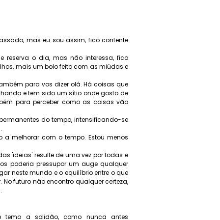
passado, mas eu sou assim, fico contente
 reserva o dia, mas não interessa, fico
olhos, mais um bolo feito com as miúdas e
ambém para vos dizer olá. Há coisas que
ando e tem sido um sítio onde gosto de
ambém para perceber como as coisas vão
permanentes do tempo, intensificando-se
.
o a melhorar com o tempo. Estou menos
s 'ideias' resulte de uma vez por todas e
anos poderia pressupor um auge qualquer
ugar neste mundo e o equilíbrio entre o que
r. No futuro não encontro qualquer certeza,
.
 e temo a solidão, como nunca antes