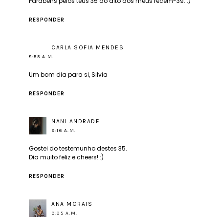
Parabéns pelos teus 35 do alto dos meus recém-39. :)
RESPONDER
CARLA SOFIA MENDES
8:55 A.M.
Um bom dia para si, Silvia
RESPONDER
NANI ANDRADE
9:16 A.M.
Gostei do testemunho destes 35.
Dia muito feliz e cheers! :)
RESPONDER
ANA MORAIS
9:35 A.M.