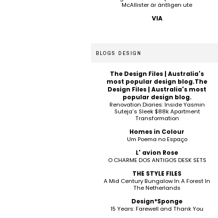
McAllister är äntligen ute
VIA
BLOGS DESIGN
The Design Files | Australia's
most popular design blog.The
Design Files | Australia's most
popular design blog.
Renovation Diaries: Inside Yasmin
Suteja’s Sleek $88k Apartment
Transformation
Homes in Colour
Um Poema no Espaço
L' avion Rose
O CHARME DOS ANTIGOS DESK SETS
THE STYLE FILES
A Mid Century Bungalow In A Forest In
The Netherlands
Design*Sponge
15 Years: Farewell and Thank You