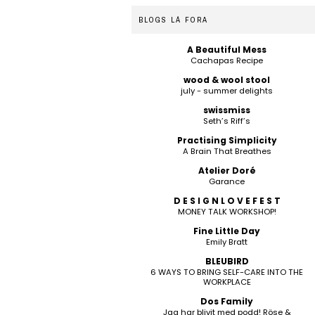
BLOGS LÁ FORA
A Beautiful Mess
Cachapas Recipe
wood & wool stool
july - summer delights
swissmiss
Seth’s Riff’s
Practising Simplicity
A Brain That Breathes
Atelier Doré
Garance
D E S I G N L O V E F E S T
MONEY TALK WORKSHOP!
Fine Little Day
Emily Bratt
BLEUBIRD
6 WAYS TO BRING SELF-CARE INTO THE
WORKPLACE
Dos Family
Jag har blivit med podd! Röse &