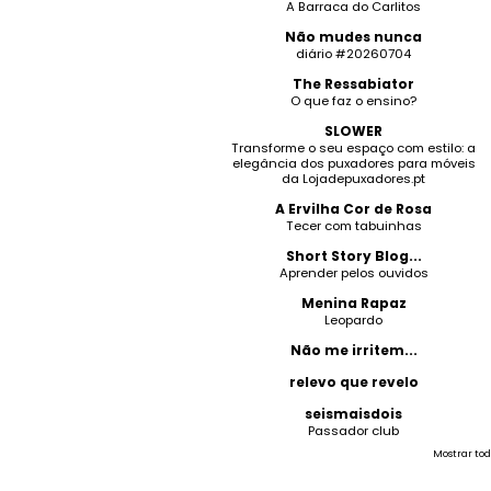
A Barraca do Carlitos
Não mudes nunca
diário #20260704
The Ressabiator
O que faz o ensino?
SLOWER
Transforme o seu espaço com estilo: a
elegância dos puxadores para móveis
da Lojadepuxadores.pt
A Ervilha Cor de Rosa
Tecer com tabuinhas
Short Story Blog...
Aprender pelos ouvidos
Menina Rapaz
Leopardo
Não me irritem...
relevo que revelo
seismaisdois
Passador club
Mostrar tod