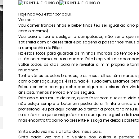
Hoje não vou estar por aqui.
Vou sair.
Vou comer francesinhas e beber finos (eu sei, igual ao ano 
com o mesmo).
Vou para a rua e desligar o computador, não sei o que me
satisfeita com ar de respirar e paisagens a passar nos meus 
a companhia do Filipe.
Fiz estas fotos para guardar as minhas marcas do tempo e t
estão na mesma, outras mudam. Este blog, vai-me acompanh
voltar todos os dias para me revisitar a mim própria e t
mudando.
Tenho vários cabelos brancos, e os meus olhos têm marcas 
com o cansaço...rugas, é isso, não é? Tudo bem. Estamos bem
Estou contente comigo, acho que algumas coisas têm vind
ansiosa, menos nervosa e mais segura.
Este ano quero muito de mim, quero fazer com que esta vida da
não esteja sempre a bater em pedra dura. Trinta e cinco 
profissional, eu por aqui continuo a tentar, a procurar o meu l
eu sei fazer, o que consigo fazer e o que quero e gosto de faze
mas encontro trabalho no presente e isso já me deixa satisfeita
Sinto cada vez mais a falta dos meus pais.
Sinto cada vez mais a velhice dos outros e percebo