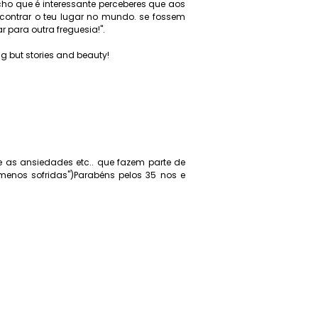
 que é interessante perceberes que aos
ncontrar o teu lugar no mundo. se fossem
r para outra freguesia!".
ng but stories and beauty!
 as ansiedades etc.. que fazem parte de
enos sofridas")Parabéns pelos 35 nos e