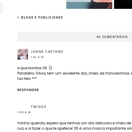
BLOGS E PUBLICIDADE
40 COMENTÁRIOS:
JOANA CAETANO
1:51 A.M.
e que bonitos 35 :))
Parabéns Sílvia, tem um excelente dia, cheio de francesinhas e 
faz feliz ***
RESPONDER
TWIGGS
1:55 A.M.
minha querida, espero que tenhas um dia delicioso e cheio de s
rua, e a fazer o que te apetece! 35 é uma marca importante si