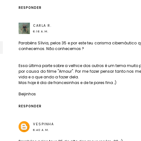
RESPONDER
CARLA R.
8:18 A.M.
Parabéns Sílvia, pelos 35 e por este teu carisma cibernáutic
conhecemos. Não conhecemos ?
Essa última parte sobre a velhice dos outros é um tema muito
por causa do filme "Amour". Por me fazer pensar tanto nos m
vida e o que ando a fazer dela.
Mas hoje é dia de francesinhas e de te pores fina ;)
Beijinhos
RESPONDER
VESPINHA
8:40 A.M.