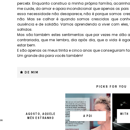
percebi. Enquanto construo a minha própria família, acarinh
me cuide, do amor e apoio incondicional que apenas os pais
essa necessidade não desaparece, não é porque somos cres
não. Mas se calhar é quando somos crescidos que conhe
ausência e de solidão. Vamos aprendendo a viver com eles
sofridos.
Mas são também estes sentimentos que por vezes me dão a
contrariada, que me lembro, dia após dia, que a vida é a
estar bem.
E são apenas os meus trinta e cinco anos que conseguiram faz
Um grande dia para vocês também!
DE MIM
PICKS FOR YOU
AGOSTO, AQUELE
WITH 
A PDI
MÊS ESTRANHO
os