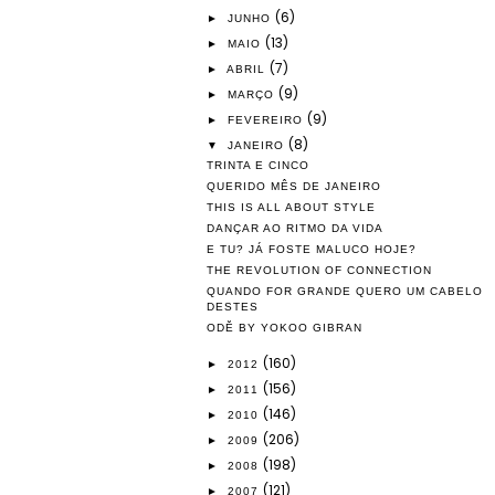
(6)
►
JUNHO
(13)
►
MAIO
(7)
►
ABRIL
(9)
►
MARÇO
(9)
►
FEVEREIRO
(8)
▼
JANEIRO
TRINTA E CINCO
QUERIDO MÊS DE JANEIRO
THIS IS ALL ABOUT STYLE
DANÇAR AO RITMO DA VIDA
E TU? JÁ FOSTE MALUCO HOJE?
THE REVOLUTION OF CONNECTION
QUANDO FOR GRANDE QUERO UM CABELO
DESTES
ODĔ BY YOKOO GIBRAN
(160)
►
2012
(156)
►
2011
(146)
►
2010
(206)
►
2009
(198)
►
2008
(121)
►
2007