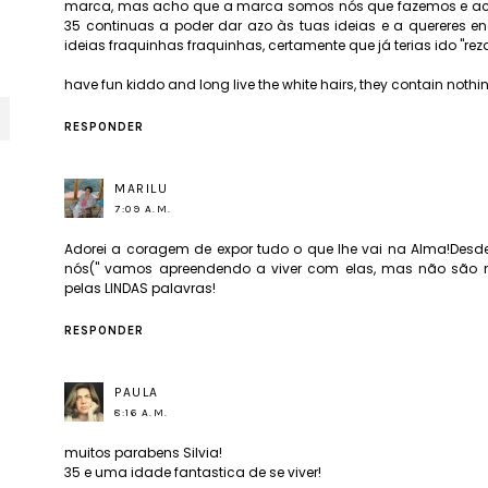
marca, mas acho que a marca somos nós que fazemos e acho
35 continuas a poder dar azo às tuas ideias e a quereres e
ideias fraquinhas fraquinhas, certamente que já terias ido "reza
have fun kiddo and long live the white hairs, they contain nothi
RESPONDER
MARILU
7:09 A.M.
Adorei a coragem de expor tudo o que lhe vai na Alma!Desde
nós(" vamos apreendendo a viver com elas, mas não são m
pelas LINDAS palavras!
RESPONDER
PAULA
8:16 A.M.
muitos parabens Silvia!
35 e uma idade fantastica de se viver!