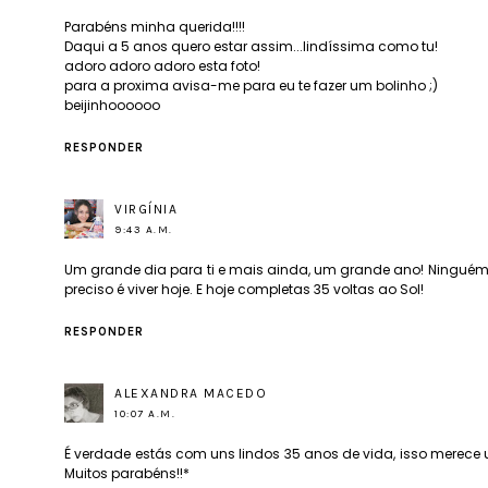
Parabéns minha querida!!!!
Daqui a 5 anos quero estar assim...lindíssima como tu!
adoro adoro adoro esta foto!
para a proxima avisa-me para eu te fazer um bolinho ;)
beijinhoooooo
RESPONDER
VIRGÍNIA
9:43 A.M.
Um grande dia para ti e mais ainda, um grande ano! Ninguém te
preciso é viver hoje. E hoje completas 35 voltas ao Sol!
RESPONDER
ALEXANDRA MACEDO
10:07 A.M.
É verdade estás com uns lindos 35 anos de vida, isso merece
Muitos parabéns!!*