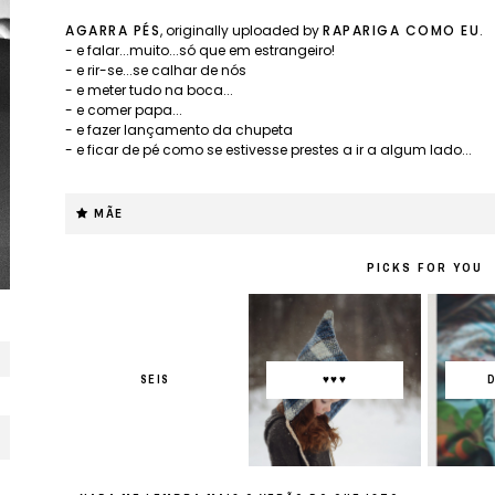
AGARRA PÉS
, originally uploaded by
RAPARIGA COMO EU
.
- e falar...muito...só que em estrangeiro!
- e rir-se...se calhar de nós
- e meter tudo na boca...
- e comer papa...
- e fazer lançamento da chupeta
- e ficar de pé como se estivesse prestes a ir a algum lado...
MÃE
PICKS FOR YOU
SEIS
♥♥♥
D