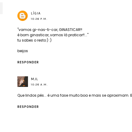
LÍGIA
10:26 P.M.
"vamos gi-nas-ti-car, GINASTICAR!!
é bom ginasticar, vamos lá praticar!!..."
tu sabes o resto:) :)
beijos
RESPONDER
MJL
10:28 A.M.
Que lindos pés... é uma fase muito boa e mais se aproximam. B
RESPONDER