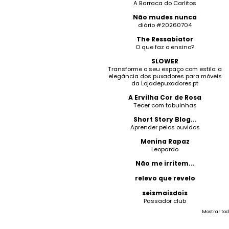
A Barraca do Carlitos
Não mudes nunca
diário #20260704
The Ressabiator
O que faz o ensino?
SLOWER
Transforme o seu espaço com estilo: a
elegância dos puxadores para móveis
da Lojadepuxadores.pt
A Ervilha Cor de Rosa
Tecer com tabuinhas
Short Story Blog...
Aprender pelos ouvidos
Menina Rapaz
Leopardo
Não me irritem...
relevo que revelo
seismaisdois
Passador club
Mostrar tod