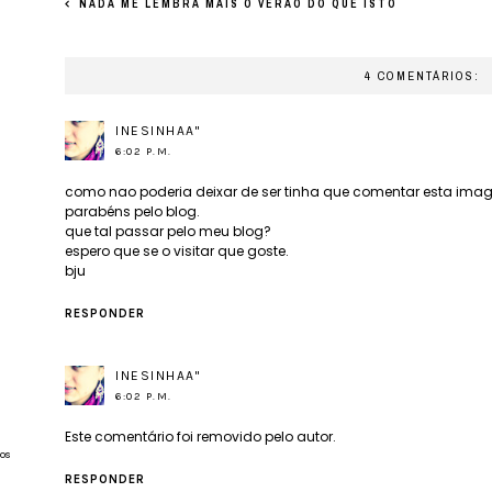
NADA ME LEMBRA MAIS O VERÃO DO QUE ISTO
4 COMENTÁRIOS:
INESINHAA''
6:02 P.M.
como nao poderia deixar de ser tinha que comentar esta imag
parabéns pelo blog.
que tal passar pelo meu blog?
espero que se o visitar que goste.
bju
RESPONDER
INESINHAA''
6:02 P.M.
Este comentário foi removido pelo autor.
os
RESPONDER