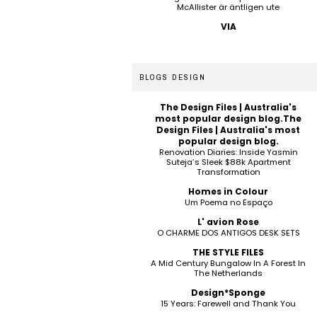
McAllister är äntligen ute
VIA
BLOGS DESIGN
The Design Files | Australia's
most popular design blog.The
Design Files | Australia's most
popular design blog.
Renovation Diaries: Inside Yasmin
Suteja’s Sleek $88k Apartment
Transformation
Homes in Colour
Um Poema no Espaço
L' avion Rose
O CHARME DOS ANTIGOS DESK SETS
THE STYLE FILES
A Mid Century Bungalow In A Forest In
The Netherlands
Design*Sponge
15 Years: Farewell and Thank You