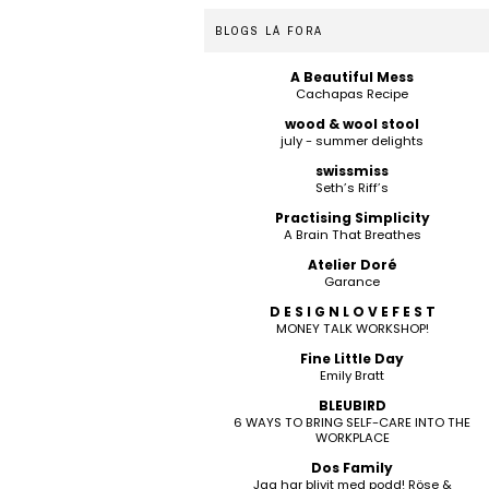
BLOGS LÁ FORA
A Beautiful Mess
Cachapas Recipe
wood & wool stool
july - summer delights
swissmiss
Seth’s Riff’s
Practising Simplicity
A Brain That Breathes
Atelier Doré
Garance
D E S I G N L O V E F E S T
MONEY TALK WORKSHOP!
Fine Little Day
Emily Bratt
BLEUBIRD
6 WAYS TO BRING SELF-CARE INTO THE
WORKPLACE
Dos Family
Jag har blivit med podd! Röse &