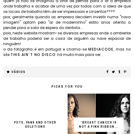
quem já não se imaginou a virar de pernas para o ar a empresa
onde trabalha e acabar de uma vez por todas com a ideia de que
os locais de trabalho têm de ser impessoais e cinzentos????
pior, geralmente quando as empresa decidem investir numa "nova
imagem" optam pelo "ar de moderninho" estilo anos oitenta a
pender para a sala de espera do dentista...
pois, neste website mostram-se diversas empresas onde o ambiente
de trabalho poderia ser a casa de alguém ou nave espacial de
ninguém!
o da fotografia é em portugal e chama-se
MEDIACODE
, mas no
site
THIS AIN´T NO DISCO
há muito mais para ver...
VÁRIOS
PICKS FOR YOU
POTS, PANS AND OTHER
'BREAST CANCER IS
SOLUTIONS
NOT A PINK RIBBON...