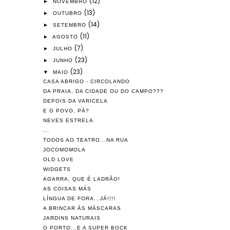
(12)
►
NOVEMBRO
(13)
►
OUTUBRO
(14)
►
SETEMBRO
(11)
►
AGOSTO
(7)
►
JULHO
(23)
►
JUNHO
(23)
▼
MAIO
CASA ABRIGO - CIRCOLANDO
DA PRAIA, DA CIDADE OU DO CAMPO???
DEPOIS DA VARICELA
E O POVO, PÁ?
NEVES ESTRELA
...
TODOS AO TEATRO...NA RUA
JOCOMOMOLA
OLD LOVE
WIDGETS
AGARRA, QUE É LADRÃO!
AS COISAS MÁS
LÍNGUA DE FORA...JÁ!!!!
A BRINCAR ÀS MÁSCARAS
JARDINS NATURAIS
O PORTO...E A SUPER BOCK