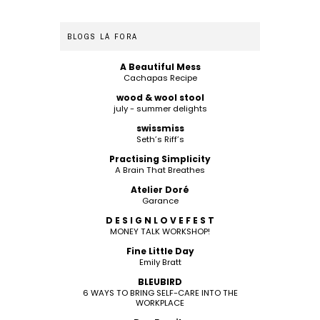
BLOGS LÁ FORA
A Beautiful Mess
Cachapas Recipe
wood & wool stool
july - summer delights
swissmiss
Seth’s Riff’s
Practising Simplicity
A Brain That Breathes
Atelier Doré
Garance
D E S I G N L O V E F E S T
MONEY TALK WORKSHOP!
Fine Little Day
Emily Bratt
BLEUBIRD
6 WAYS TO BRING SELF-CARE INTO THE
WORKPLACE