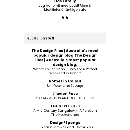
Dos Family
Jag har blivit med podd! Röse &
McAllister är äntligen ute
VIA
BLOGS DESIGN
The Design Files | Australia's most
popular design blog.The Design
Files | Australia's most popular
design blog.
Where To Eat, Shop + Stay For A Perfect
Weekend In Hobart
Homes in Colour
Um Poema no Espaço
L' avion Rose
O CHARME DOS ANTIGOS DESK SETS
THE STYLE FILES
A Mid Century Bungalow In A Forest In
The Netherlands
Design*Sponge
15 Years: Farewell and Thank You