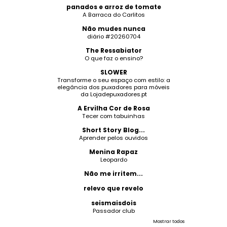
panados e arroz de tomate
A Barraca do Carlitos
Não mudes nunca
diário #20260704
The Ressabiator
O que faz o ensino?
SLOWER
Transforme o seu espaço com estilo: a
elegância dos puxadores para móveis
da Lojadepuxadores.pt
A Ervilha Cor de Rosa
Tecer com tabuinhas
Short Story Blog...
Aprender pelos ouvidos
Menina Rapaz
Leopardo
Não me irritem...
relevo que revelo
seismaisdois
Passador club
Mostrar todos