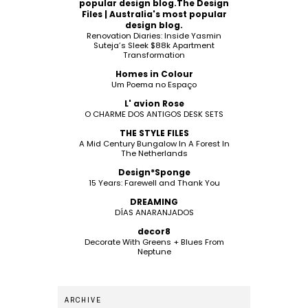
popular design blog.The Design
Files | Australia's most popular
design blog.
Renovation Diaries: Inside Yasmin
Suteja’s Sleek $88k Apartment
Transformation
Homes in Colour
Um Poema no Espaço
L' avion Rose
O CHARME DOS ANTIGOS DESK SETS
THE STYLE FILES
A Mid Century Bungalow In A Forest In
The Netherlands
Design*Sponge
15 Years: Farewell and Thank You
DREAMING
DÍAS ANARANJADOS
decor8
Decorate With Greens + Blues From
Neptune
ARCHIVE