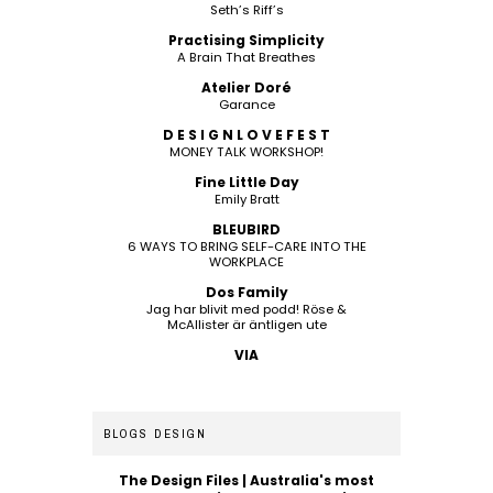
Seth’s Riff’s
Practising Simplicity
A Brain That Breathes
Atelier Doré
Garance
D E S I G N L O V E F E S T
MONEY TALK WORKSHOP!
Fine Little Day
Emily Bratt
BLEUBIRD
6 WAYS TO BRING SELF-CARE INTO THE
WORKPLACE
Dos Family
Jag har blivit med podd! Röse &
McAllister är äntligen ute
VIA
BLOGS DESIGN
The Design Files | Australia's most