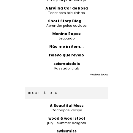
da Lojadepuxadores.pt
A Ervilha Cor de Rosa
Tecer com tabuinhas
Short Story Blog...
Aprender pelos ouvidos
Menina Rapaz
Leopardo
Não me irritem...
relevo que revelo
seismaisdois
Passador club
Mostrar todos
BLOGS LÁ FORA
A Beautiful Mess
Cachapas Recipe
wood & wool stool
july - summer delights
swissmiss