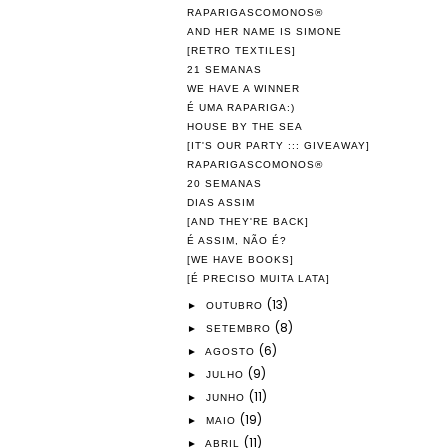
RAPARIGASCOMONOS®
AND HER NAME IS SIMONE
[RETRO TEXTILES]
21 SEMANAS
WE HAVE A WINNER
É UMA RAPARIGA:)
HOUSE BY THE SEA
[IT'S OUR PARTY ::: GIVEAWAY]
RAPARIGASCOMONOS®
20 SEMANAS
DIAS ASSIM
[AND THEY'RE BACK]
É ASSIM, NÃO É?
[WE HAVE BOOKS]
[É PRECISO MUITA LATA]
(13)
►
OUTUBRO
(8)
►
SETEMBRO
(6)
►
AGOSTO
(9)
►
JULHO
(11)
►
JUNHO
(19)
►
MAIO
(11)
►
ABRIL