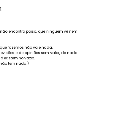
]
.
 não encontra poiso, que ninguém vê nem
o que fazemos não vale nada.
levisões e de opiniões sem valor, de nada
ó existem no vazio.
 não tem nada:)