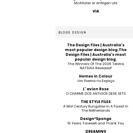
McAllister är äntligen ute
VIA
BLOGS DESIGN
The Design Files | Australia's
most popular design blog.The
Design Files | Australia's most
popular design blog.
The Winners Of The 2026 Telstra
NATSIAA Revealed!
Homes in Colour
Um Poema no Espaço
L' avion Rose
O CHARME DOS ANTIGOS DESK SETS
THE STYLE FILES
A Mid Century Bungalow In A Forest In
The Netherlands
Design*Sponge
15 Years: Farewell and Thank You
DREAMING