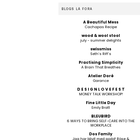
BLOGS LÁ FORA
A Beautiful Mess
Cachapas Recipe
wood & wool stool
july - summer delights
swissmiss
Seth’s Riff’s
Practising Simplicity
A Brain That Breathes
Atelier Doré
Garance
D E S I G N L O V E F E S T
MONEY TALK WORKSHOP!
Fine Little Day
Emily Bratt
BLEUBIRD
6 WAYS TO BRING SELF-CARE INTO THE
WORKPLACE
Dos Family
Jag har blivit med podd! Röse &