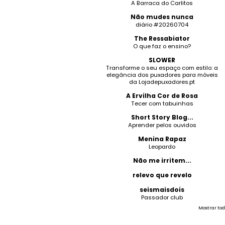
A Barraca do Carlitos
Não mudes nunca
diário #20260704
The Ressabiator
O que faz o ensino?
SLOWER
Transforme o seu espaço com estilo: a
elegância dos puxadores para móveis
da Lojadepuxadores.pt
A Ervilha Cor de Rosa
Tecer com tabuinhas
Short Story Blog...
Aprender pelos ouvidos
Menina Rapaz
Leopardo
Não me irritem...
relevo que revelo
seismaisdois
Passador club
Mostrar tod