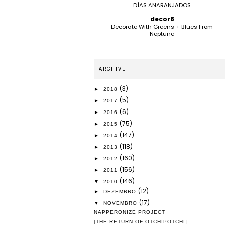
DÍAS ANARANJADOS
decor8
Decorate With Greens + Blues From
Neptune
ARCHIVE
(3)
►
2018
(5)
►
2017
(6)
►
2016
(75)
►
2015
(147)
►
2014
(118)
►
2013
(160)
►
2012
(156)
►
2011
(146)
▼
2010
(12)
►
DEZEMBRO
(17)
▼
NOVEMBRO
NAPPERONIZE PROJECT
[THE RETURN OF OTCHIPOTCHI]