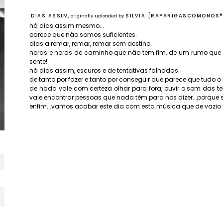
DIAS ASSIM
, originally uploaded by
SILVIA [RAPARIGASCOMONOS®
há dias assim mesmo...
parece que não somos suficientes.
dias a remar, remar, remar sem destino.
horas e horas de caminho que não tem fim, de um rumo que
sente!
há dias assim, escuros e de tentativas falhadas.
de tanto por fazer e tanto por conseguir que parece que tudo 
de nada vale com certeza olhar para fora, ouvir o som das te
vale encontrar pessoas que nada têm para nos dizer...porque s
enfim...vamos acabar este dia com esta música que de vazio