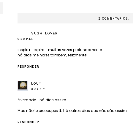
2 COMENTÁRIOS:
SUSHI LOVER
6:39 P.M.
inspira... expira... muitas vezes profundamente.
há dias melhores também, felizmente!
RESPONDER
LOU*
3:34 P.M.
é verdade... há dias assim.
Mas não te preocupes tb há outros dias que não são assim.
RESPONDER