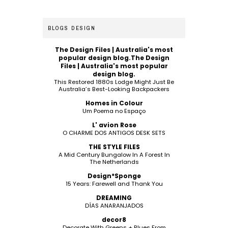
BLOGS DESIGN
The Design Files | Australia's most
popular design blog.The Design
Files | Australia's most popular
design blog.
This Restored 1880s Lodge Might Just Be
Australia’s Best-Looking Backpackers
Homes in Colour
Um Poema no Espaço
L' avion Rose
O CHARME DOS ANTIGOS DESK SETS
THE STYLE FILES
A Mid Century Bungalow In A Forest In
The Netherlands
Design*Sponge
15 Years: Farewell and Thank You
DREAMING
DÍAS ANARANJADOS
decor8
Decorate With Greens + Blues From