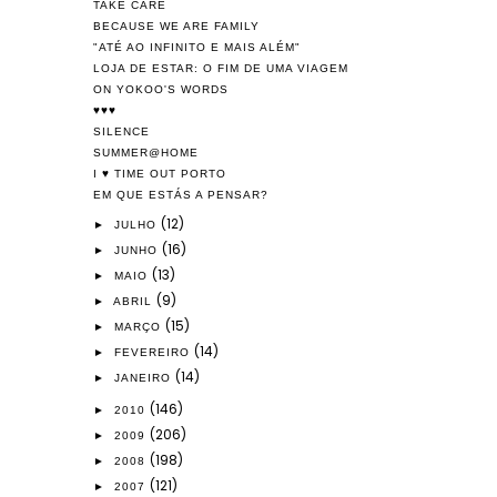
TAKE CARE
BECAUSE WE ARE FAMILY
"ATÉ AO INFINITO E MAIS ALÉM"
LOJA DE ESTAR: O FIM DE UMA VIAGEM
ON YOKOO'S WORDS
♥♥♥
SILENCE
SUMMER@HOME
I ♥ TIME OUT PORTO
EM QUE ESTÁS A PENSAR?
(12)
►
JULHO
(16)
►
JUNHO
(13)
►
MAIO
(9)
►
ABRIL
(15)
►
MARÇO
(14)
►
FEVEREIRO
(14)
►
JANEIRO
(146)
►
2010
(206)
►
2009
(198)
►
2008
(121)
►
2007