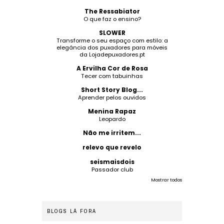
The Ressabiator
O que faz o ensino?
SLOWER
Transforme o seu espaço com estilo: a
elegância dos puxadores para móveis
da Lojadepuxadores.pt
A Ervilha Cor de Rosa
Tecer com tabuinhas
Short Story Blog...
Aprender pelos ouvidos
Menina Rapaz
Leopardo
Não me irritem...
relevo que revelo
seismaisdois
Passador club
Mostrar todos
BLOGS LÁ FORA