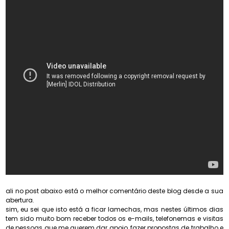
ali no post abaixo está o melhor comentário deste blog desde a sua
abertura.
sim, eu sei que isto está a ficar lamechas, mas nestes últimos dias
tem sido muito bom receber todos os e-mails, telefonemas e visitas
de pessoas que me querem dar apoio, fazer propostas de trabalho e