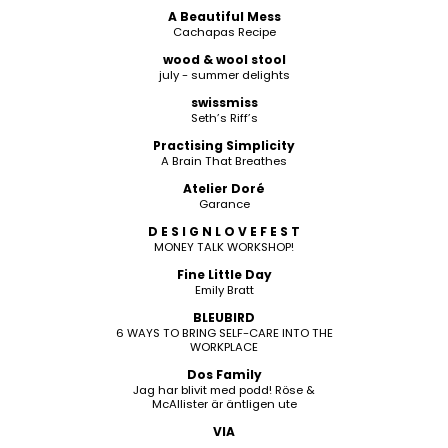
A Beautiful Mess
Cachapas Recipe
wood & wool stool
july - summer delights
swissmiss
Seth’s Riff’s
Practising Simplicity
A Brain That Breathes
Atelier Doré
Garance
D E S I G N L O V E F E S T
MONEY TALK WORKSHOP!
Fine Little Day
Emily Bratt
BLEUBIRD
6 WAYS TO BRING SELF-CARE INTO THE
WORKPLACE
Dos Family
Jag har blivit med podd! Röse &
McAllister är äntligen ute
VIA