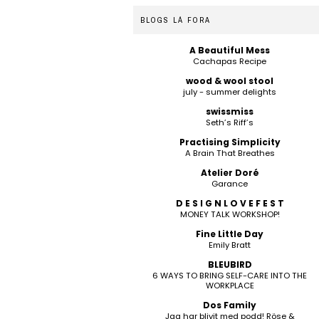
BLOGS LÁ FORA
A Beautiful Mess
Cachapas Recipe
wood & wool stool
july - summer delights
swissmiss
Seth’s Riff’s
Practising Simplicity
A Brain That Breathes
Atelier Doré
Garance
D E S I G N L O V E F E S T
MONEY TALK WORKSHOP!
Fine Little Day
Emily Bratt
BLEUBIRD
6 WAYS TO BRING SELF-CARE INTO THE
WORKPLACE
Dos Family
Jag har blivit med podd! Röse &