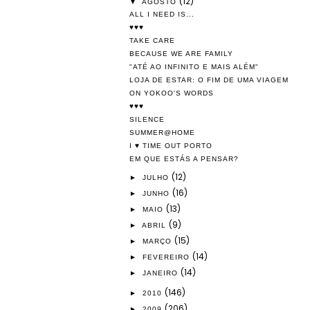
(12)
▼
AGOSTO
ALL I NEED IS...
♥♥♥
TAKE CARE
BECAUSE WE ARE FAMILY
"ATÉ AO INFINITO E MAIS ALÉM"
LOJA DE ESTAR: O FIM DE UMA VIAGEM
ON YOKOO'S WORDS
♥♥♥
SILENCE
SUMMER@HOME
I ♥ TIME OUT PORTO
EM QUE ESTÁS A PENSAR?
(12)
►
JULHO
(16)
►
JUNHO
(13)
►
MAIO
(9)
►
ABRIL
(15)
►
MARÇO
(14)
►
FEVEREIRO
(14)
►
JANEIRO
(146)
►
2010
(206)
►
2009