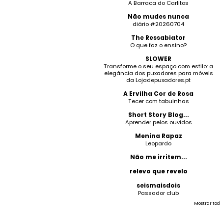
A Barraca do Carlitos
Não mudes nunca
diário #20260704
The Ressabiator
O que faz o ensino?
SLOWER
Transforme o seu espaço com estilo: a
elegância dos puxadores para móveis
da Lojadepuxadores.pt
A Ervilha Cor de Rosa
Tecer com tabuinhas
Short Story Blog...
Aprender pelos ouvidos
Menina Rapaz
Leopardo
Não me irritem...
relevo que revelo
seismaisdois
Passador club
Mostrar tod