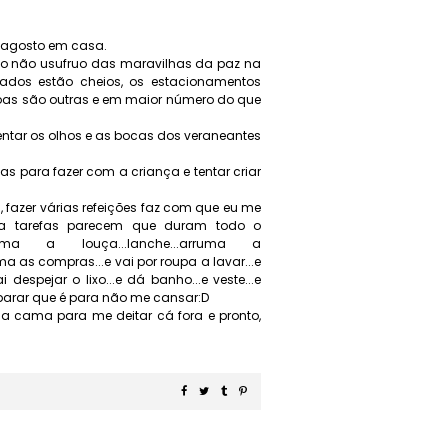
 agosto em casa.
to não usufruo das maravilhas da paz na
ados estão cheios, os estacionamentos
oas são outras e em maior número do que
ntar os olhos e as bocas dos veraneantes
as para fazer com a criança e tentar criar
fazer várias refeições faz com que eu me
ra tarefas parecem que duram todo o
arruma a louça...lanche...arruma a
ma as compras...e vai por roupa a lavar...e
 despejar o lixo...e dá banho...e veste...e
u parar que é para não me cansar:D
a cama para me deitar cá fora e pronto,