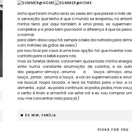
acho que foram muito raras as vezes em que passei o mês de
a sensação que tenho é que o mundo se evaporou, no entan
minha terra. por aqui também é uma praia, os supermerc
completos e a praia bem povoada! a diferença é que as pess
o normal.
para além disso aqui há sempre a bela da nortada para alime
com milhões de grãos de areia:)
por isso ficar por casa é uma boa opção. há que inventar cois
conforto para a bébé e para nós.
mas as tarefas diárias consomem quase toda minha energia, 
sinta numa constante arrumação de cozinha, e as out
dia...pequeno-almoço...arruma a louça...almoço...
louça...jantar...arruma a louça...e vai ao supermercado e arru
vai buscar roupa lavada...e leva as fraldas para o lixo...e vai
alimenta...e puf...eu podia continuar, ai podia, podia, mas vo
o verão é lindo e amanhã vai estar sol e eu vou comprar um
vou-me concentrar nisto para já:)
DE MIM
,
FAMÍLIA
PICKS FOR YOU