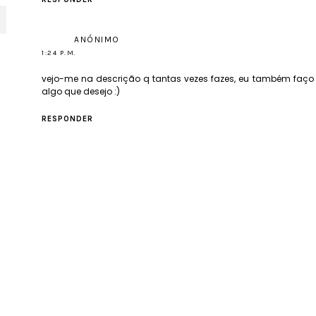
ANÓNIMO
1:24 P.M.
vejo-me na descrição q tantas vezes fazes, eu também fa
algo que desejo :)
RESPONDER