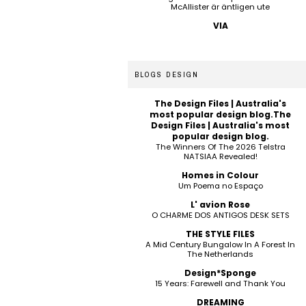
McAllister är äntligen ute
VIA
BLOGS DESIGN
The Design Files | Australia's
most popular design blog.The
Design Files | Australia's most
popular design blog.
The Winners Of The 2026 Telstra
NATSIAA Revealed!
Homes in Colour
Um Poema no Espaço
L' avion Rose
O CHARME DOS ANTIGOS DESK SETS
THE STYLE FILES
A Mid Century Bungalow In A Forest In
The Netherlands
Design*Sponge
15 Years: Farewell and Thank You
DREAMING