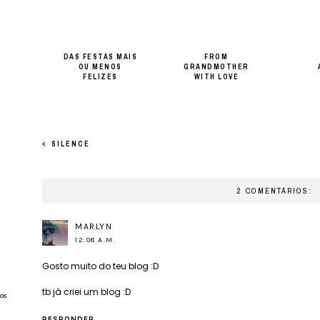
DAS FESTAS MAIS
FROM
OU MENOS
GRANDMOTHER
FELIZES
WITH LOVE
SILENCE
2 COMENTÁRIOS:
MARLYN
12:08 A.M.
Gosto muito do teu blog :D
tb já criei um blog :D
os
RESPONDER