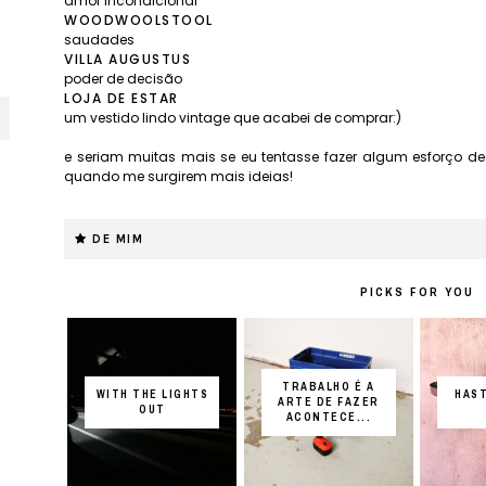
amor incondicional
WOODWOOL
STOOL
saudades
VILLA AUGUSTUS
poder de decisão
LOJA DE ESTAR
um vestido lindo vintage que acabei de comprar:)
e seriam muitas mais se eu tentasse fazer algum esforço d
quando me surgirem mais ideias!
DE MIM
PICKS FOR YOU
TRABALHO É A
WITH THE LIGHTS
HAST
ARTE DE FAZER
OUT
ACONTECE...