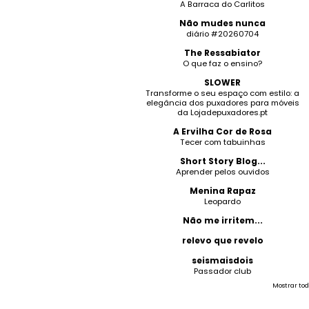
A Barraca do Carlitos
Não mudes nunca
diário #20260704
The Ressabiator
O que faz o ensino?
SLOWER
Transforme o seu espaço com estilo: a
elegância dos puxadores para móveis
da Lojadepuxadores.pt
A Ervilha Cor de Rosa
Tecer com tabuinhas
Short Story Blog...
Aprender pelos ouvidos
Menina Rapaz
Leopardo
Não me irritem...
relevo que revelo
seismaisdois
Passador club
Mostrar tod