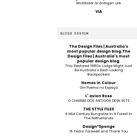
McAllister är äntligen ute
VIA
BLOGS DESIGN
The Design Files | Australia's
most popular design blog.The
Design Files | Australia's most
popular design blog.
This Restored 1880s Lodge Might Just
Be Australia’s Best-Looking
Backpackers
Homes in Colour
Um Poema no Espaço
L' avion Rose
O CHARME DOS ANTIGOS DESK SETS
THE STYLE FILES
A Mid Century Bungalow In A Forest In
The Netherlands
Design*Sponge
15 Years: Farewell and Thank You