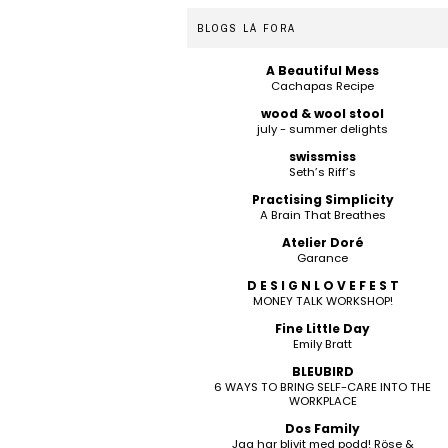
BLOGS LÁ FORA
A Beautiful Mess
Cachapas Recipe
wood & wool stool
july - summer delights
swissmiss
Seth’s Riff’s
Practising Simplicity
A Brain That Breathes
Atelier Doré
Garance
D E S I G N L O V E F E S T
MONEY TALK WORKSHOP!
Fine Little Day
Emily Bratt
BLEUBIRD
6 WAYS TO BRING SELF-CARE INTO THE
WORKPLACE
Dos Family
Jag har blivit med podd! Röse &