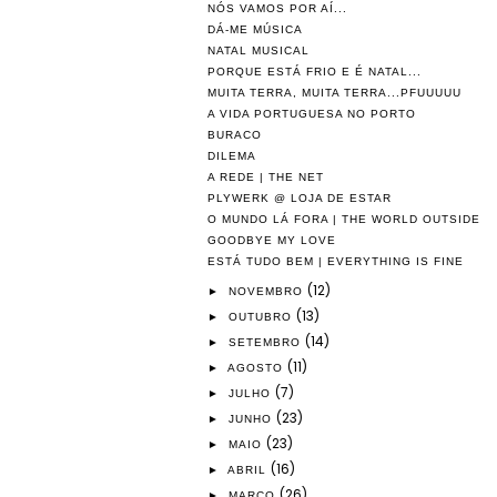
NÓS VAMOS POR AÍ...
DÁ-ME MÚSICA
NATAL MUSICAL
PORQUE ESTÁ FRIO E É NATAL...
MUITA TERRA, MUITA TERRA...PFUUUUU
A VIDA PORTUGUESA NO PORTO
BURACO
DILEMA
A REDE | THE NET
PLYWERK @ LOJA DE ESTAR
O MUNDO LÁ FORA | THE WORLD OUTSIDE
GOODBYE MY LOVE
ESTÁ TUDO BEM | EVERYTHING IS FINE
(12)
►
NOVEMBRO
(13)
►
OUTUBRO
(14)
►
SETEMBRO
(11)
►
AGOSTO
(7)
►
JULHO
(23)
►
JUNHO
(23)
►
MAIO
(16)
►
ABRIL
(26)
►
MARÇO