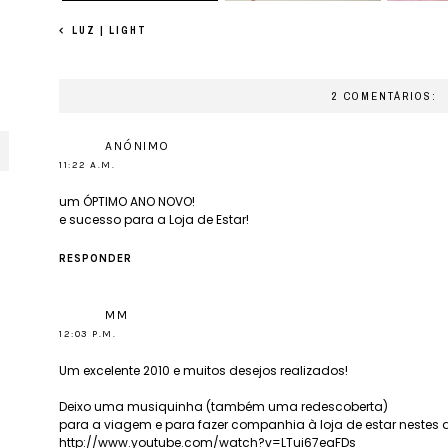
LUZ | LIGHT
2 COMENTÁRIOS:
ANÓNIMO
11:22 A.M.
um ÓPTIMO ANO NOVO!
e sucesso para a Loja de Estar!
RESPONDER
MM
12:03 P.M.
Um excelente 2010 e muitos desejos realizados!
Deixo uma musiquinha (também uma redescoberta)
para a viagem e para fazer companhia à loja de estar nestes d
http://www.youtube.com/watch?v=LTui67eaFDs