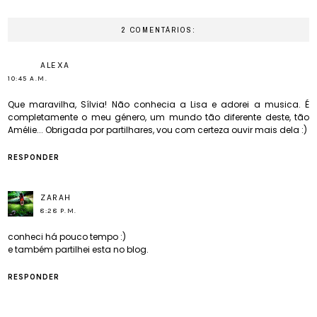
2 COMENTÁRIOS:
ALEXA
10:45 A.M.
Que maravilha, Sílvia! Não conhecia a Lisa e adorei a musica. É
completamente o meu género, um mundo tão diferente deste, tão
Amélie... Obrigada por partilhares, vou com certeza ouvir mais dela :)
RESPONDER
ZARAH
8:28 P.M.
conheci há pouco tempo :)
e também partilhei esta no blog.
RESPONDER