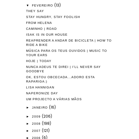
(13)
▼
FEVEREIRO
THEY SAY
STAY HUNGRY, STAY FOOLISH
FROM HELENA
CAMINHO | ROAD
ISAK IS IN OUR HOUSE
REAPRENDER A ANDAR DE BICICLETA | HOW TO
RIDE A BIKE
MÚSICA PARA OS TEUS OUVIDOS | MUSIC TO
YOUR EARS
HOJE | TODAY
NUNCA ADEUS TE DIREI | I'LL NEVER SAY
GOODBYE
OK, ESTOU OBCECADA...ADORO ESTA
RAPARIGA:)
LISA HANNIGAN
NAPERONIZE DAY
UM PROJECTO A VÁRIAS MÃOS
(16)
►
JANEIRO
(206)
►
2009
(198)
►
2008
(121)
►
2007
(6)
►
2006