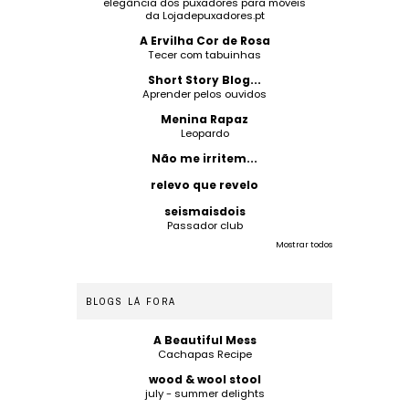
elegância dos puxadores para móveis
da Lojadepuxadores.pt
A Ervilha Cor de Rosa
Tecer com tabuinhas
Short Story Blog...
Aprender pelos ouvidos
Menina Rapaz
Leopardo
Não me irritem...
relevo que revelo
seismaisdois
Passador club
Mostrar todos
BLOGS LÁ FORA
A Beautiful Mess
Cachapas Recipe
wood & wool stool
july - summer delights