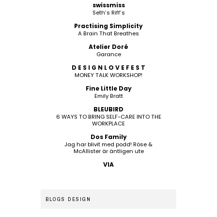
swissmiss
Seth’s Riff’s
Practising Simplicity
A Brain That Breathes
Atelier Doré
Garance
D E S I G N L O V E F E S T
MONEY TALK WORKSHOP!
Fine Little Day
Emily Bratt
BLEUBIRD
6 WAYS TO BRING SELF-CARE INTO THE
WORKPLACE
Dos Family
Jag har blivit med podd! Röse &
McAllister är äntligen ute
VIA
BLOGS DESIGN