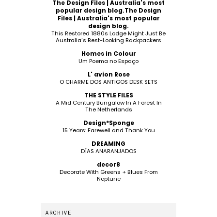
The Design Files | Australia's most
popular design blog.The Design
Files | Australia's most popular
design blog.
This Restored 1880s Lodge Might Just Be
Australia’s Best-Looking Backpackers
Homes in Colour
Um Poema no Espaço
L' avion Rose
O CHARME DOS ANTIGOS DESK SETS
THE STYLE FILES
A Mid Century Bungalow In A Forest In
The Netherlands
Design*Sponge
15 Years: Farewell and Thank You
DREAMING
DÍAS ANARANJADOS
decor8
Decorate With Greens + Blues From
Neptune
ARCHIVE