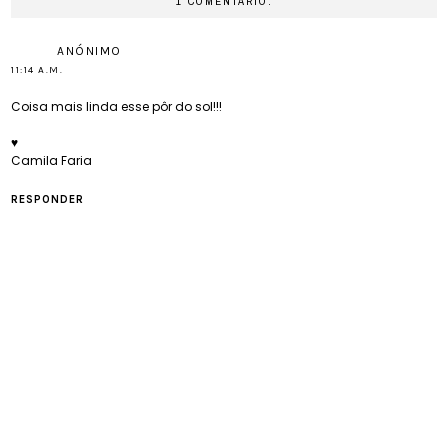
1 COMENTÁRIO:
ANÓNIMO
11:14 A.M.
Coisa mais linda esse pôr do sol!!!
♥
Camila Faria
RESPONDER