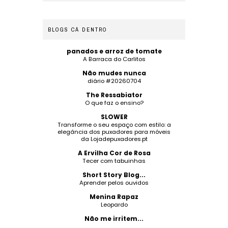
BLOGS CÁ DENTRO
panados e arroz de tomate
A Barraca do Carlitos
Não mudes nunca
diário #20260704
The Ressabiator
O que faz o ensino?
SLOWER
Transforme o seu espaço com estilo: a
elegância dos puxadores para móveis
da Lojadepuxadores.pt
A Ervilha Cor de Rosa
Tecer com tabuinhas
Short Story Blog...
Aprender pelos ouvidos
Menina Rapaz
Leopardo
Não me irritem...