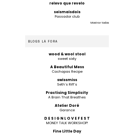
relevo que revelo
seismaisdois
Passador club
Mostrar todos
BLOGS LÁ FORA
wood & wool stool
sweet sixty
A Beautiful Mess
Cachapas Recipe
swissmiss
Seth’s Riff’s
Practising Simplicity
A Brain That Breathes
Atelier Doré
Garance
D E S I G N L O V E F E S T
MONEY TALK WORKSHOP!
Fine Little Day