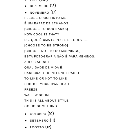
▼
2011
(13)
►
DEZEMBRO
(17)
▼
NOVEMBRO
PLEASE CRUSH INTO ME
É UM RAPAZ DE 176 ANOS...
[CHOOSE TO ROB BANKS]
HOW COOL IS THAT?
DIZ QUE É UMA ESPÉCIE DE GREVE...
[CHOOSE TO BE STRONG]
[CHOOSE NOT TO DO MORNINGS]
ESTA FOTOGRAFIA NÃO É PARA MENINOS...
ADEUS AO SOL
QUALIDADE DE VIDA É...
HANDCRAFTED INTERNET RADIO
TO LIKE OR NOT TO LIKE
CHOOSE YOUR OWN HEAD
FREEZE
WALL WISDOM
THIS IS ALL ABOUT STYLE
GO DO SOMETHING
(10)
►
OUTUBRO
(11)
►
SETEMBRO
(12)
►
AGOSTO