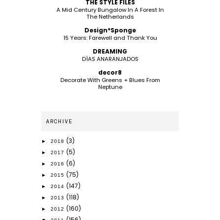
THE STYLE FILES
A Mid Century Bungalow In A Forest In
The Netherlands
Design*Sponge
15 Years: Farewell and Thank You
DREAMING
DÍAS ANARANJADOS
decor8
Decorate With Greens + Blues From
Neptune
ARCHIVE
(3)
►
2018
(5)
►
2017
(6)
►
2016
(75)
►
2015
(147)
►
2014
(118)
►
2013
(160)
►
2012
(156)