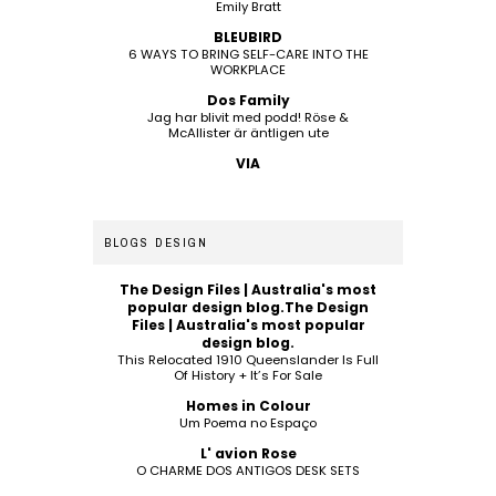
Emily Bratt
BLEUBIRD
6 WAYS TO BRING SELF-CARE INTO THE
WORKPLACE
Dos Family
Jag har blivit med podd! Röse &
McAllister är äntligen ute
VIA
BLOGS DESIGN
The Design Files | Australia's most
popular design blog.The Design
Files | Australia's most popular
design blog.
This Relocated 1910 Queenslander Is Full
Of History + It’s For Sale
Homes in Colour
Um Poema no Espaço
L' avion Rose
O CHARME DOS ANTIGOS DESK SETS