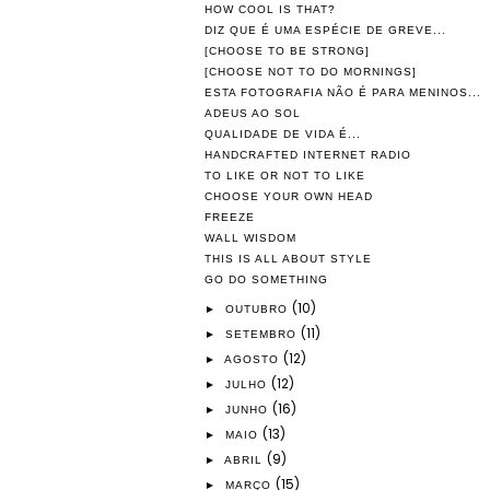
HOW COOL IS THAT?
DIZ QUE É UMA ESPÉCIE DE GREVE...
[CHOOSE TO BE STRONG]
[CHOOSE NOT TO DO MORNINGS]
ESTA FOTOGRAFIA NÃO É PARA MENINOS...
ADEUS AO SOL
QUALIDADE DE VIDA É...
HANDCRAFTED INTERNET RADIO
TO LIKE OR NOT TO LIKE
CHOOSE YOUR OWN HEAD
FREEZE
WALL WISDOM
THIS IS ALL ABOUT STYLE
GO DO SOMETHING
(10)
►
OUTUBRO
(11)
►
SETEMBRO
(12)
►
AGOSTO
(12)
►
JULHO
(16)
►
JUNHO
(13)
►
MAIO
(9)
►
ABRIL
(15)
►
MARÇO