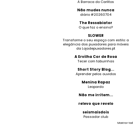
A Barraca do Carlitos
Não mudes nunca
diário #20260704
The Ressabiator
O que faz o ensino?
SLOWER
Transforme o seu espaço com estilo: a
elegância dos puxadores para móveis
da Lojadepuxadores.pt
A Ervilha Cor de Rosa
Tecer com tabuinhas
Short Story Blog...
Aprender pelos ouvidos
Menina Rapaz
Leopardo
Não me irritem...
relevo que revelo
seismaisdois
Passador club
Mostrar tod