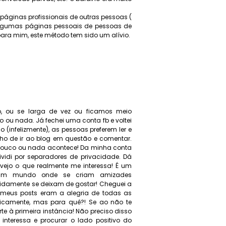
páginas profissionais de outras pessoas (
algumas páginas pessoais de pessoas de
ara mim, este método tem sido um alívio.
, ou se larga de vez ou ficamos meio
ou nada. Já fechei uma conta fb e voltei
 (infelizmente), as pessoas preferem ler e
lho de ir ao blog em questão e comentar.
o pouco ou nada acontece! Da minha conta
dividi por separadores de privacidade. Dá
e vejo o que realmente me interessa! É um
um mundo onde se criam amizades
damente se deixam de gostar! Cheguei a
 meus posts eram a alegria de todas as
icamente, mas para quê?! Se ao não te
e à primeira instância! Não preciso disso
interessa e procurar o lado positivo do