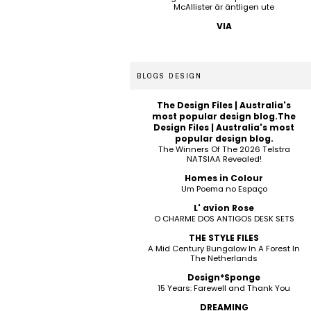
McAllister är äntligen ute
VIA
BLOGS DESIGN
The Design Files | Australia's
most popular design blog.The
Design Files | Australia's most
popular design blog.
The Winners Of The 2026 Telstra
NATSIAA Revealed!
Homes in Colour
Um Poema no Espaço
L' avion Rose
O CHARME DOS ANTIGOS DESK SETS
THE STYLE FILES
A Mid Century Bungalow In A Forest In
The Netherlands
Design*Sponge
15 Years: Farewell and Thank You
DREAMING