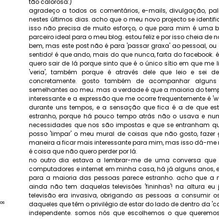
tão calorosa:)
agradeço a todos os comentários, e-mails, divulgação, pa
nestes últimos dias. acho que o meu novo projecto se identif
isso não precisa de muito esforço, o que para mim é uma ba
parceiro ideal para o meu blog. estou feliz e por isso cheia de 
bem, mas este post não é para 'passar graxa' ao pessoal, o
sentido! é que ando, mais do que nunca, farta do facebook. 
quero sair de lá porque sinto que é o único sítio em que me
'veria', também porque é através dele que leio e sei 
concretamente. gosto também de acompanhar alguns 
semelhantes ao meu. mas a verdade é que a maioria do temp
interessante e a expressão que me ocorre frequentemente é 'who
durante uns tempos, e a sensação que fica é a de que esta
estranho, porque há pouco tempo atrás não o usava e nunc
necessidades que nos são impostas e que se entranham qua
posso 'limpar' o meu mural de coisas que não gosto, fazer 
maneira a ficar mais interessante para mim, mas isso dá-me
é coisa que não quero perder por lá.
no outro dia estava a lembrar-me de uma conversa que ti
computadores e internet em minha casa, há já alguns anos, 
para a maioria das pessoas parece estranho. acho que a 
ainda não tem daquelas televisões 'fininhas'! na altura eu
televisão era invasiva, obrigando as pessoas a consumir o
os
daqueles que têm o privilégio de estar do lado de dentro da 'caix
independente. somos nós que escolhemos o que queremos