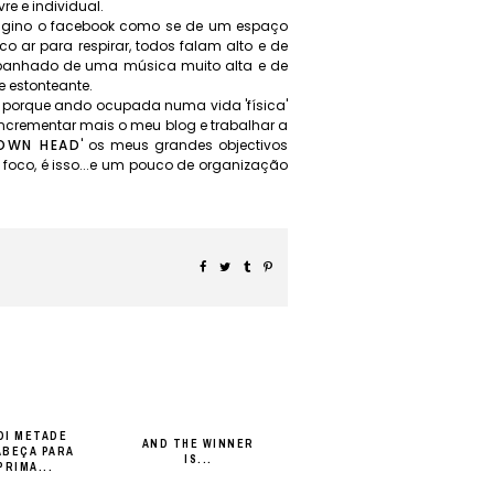
e e individual.
magino o facebook como se de um espaço
o ar para respirar, todos falam alto e de
mpanhado de uma música muito alta e de
 estonteante.
, porque ando ocupada numa vida 'física'
ncrementar mais o meu blog e trabalhar a
OWN HEAD
' os meus grandes objectivos
foco, é isso...e um pouco de organização
DI METADE
AND THE WINNER
ABEÇA PARA
IS...
PRIMA...