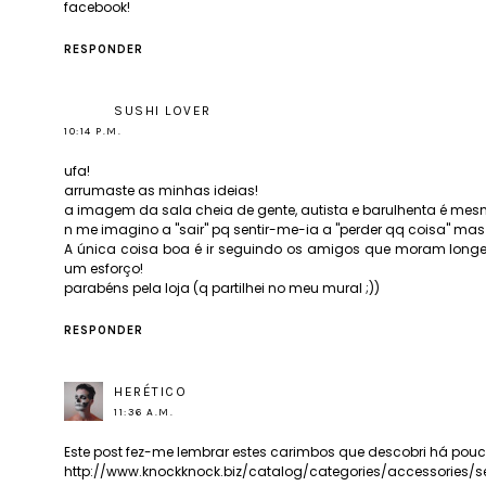
facebook!
RESPONDER
SUSHI LOVER
10:14 P.M.
ufa!
arrumaste as minhas ideias!
a imagem da sala cheia de gente, autista e barulhenta é mes
n me imagino a "sair" pq sentir-me-ia a "perder qq coisa" mas
A única coisa boa é ir seguindo os amigos que moram longe,
um esforço!
parabéns pela loja (q partilhei no meu mural ;))
RESPONDER
HERÉTICO
11:36 A.M.
Este post fez-me lembrar estes carimbos que descobri há pou
http://www.knockknock.biz/catalog/categories/accessories/