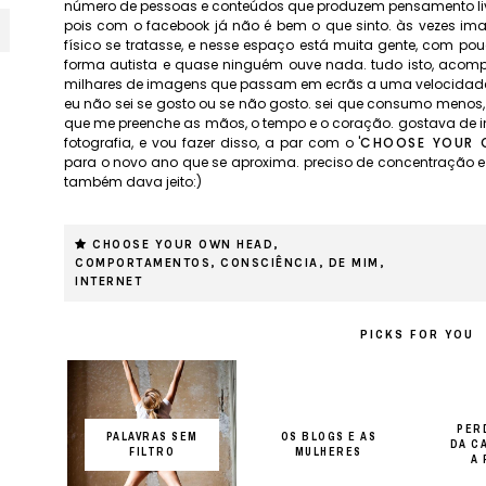
número de pessoas e conteúdos que produzem pensamento livr
pois com o facebook já não é bem o que sinto. às vezes i
físico se tratasse, e nesse espaço está muita gente, com pouc
forma autista e quase ninguém ouve nada. tudo isto, aco
milhares de imagens que passam em ecrãs a uma velocidade
eu não sei se gosto ou se não gosto. sei que consumo menos
que me preenche as mãos, o tempo e o coração. gostava de i
fotografia, e vou fazer disso, a par com o '
CHOOSE YOUR 
para o novo ano que se aproxima. preciso de concentração e 
também dava jeito:)
CHOOSE YOUR OWN HEAD
,
COMPORTAMENTOS
,
CONSCIÊNCIA
,
DE MIM
,
INTERNET
PICKS FOR YOU
PER
PALAVRAS SEM
OS BLOGS E AS
DA C
FILTRO
MULHERES
A 