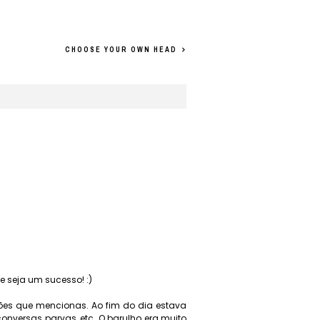
CHOOSE YOUR OWN HEAD
e seja um sucesso! :)
zões que mencionas. Ao fim do dia estava
nversas parvas, etc. O barulho era muito