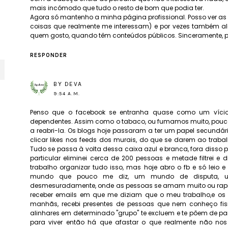
mais incómodo que tudo o resto de bom que podia ter.
Agora só mantenho a minha página profissional. Posso ver as 
coisas que realmente me interessam) e por vezes também 
quem gosto, quando têm conteúdos públicos. Sinceramente, p
RESPONDER
BY DEVA
9:54 A.M.
Penso que o facebook se entranha quase como um vício
dependentes. Assim como o tabaco, ou fumamos muito, pouco 
a reabri-la. Os blogs hoje passaram a ter um papel secundário
clicar likes nos feeds dos murais, do que se darem ao traba
Tudo se passa à volta dessa caixa azul e branca, fora diss
particular eliminei cerca de 200 pessoas e metade filtrei e 
trabalho organizar tudo isso, mas hoje abro o fb e só leio 
mundo que pouco me diz, um mundo de disputa, 
desmesuradamente, onde as pessoas se amam muito ou rapi
receber emails em que me diziam que o meu trabalho,e os
manhãs, recebi presentes de pessoas que nem conheço fis
alinhares em determinado "grupo" te excluem e te põem de part
para viver então há que afastar o que realmente não nos 