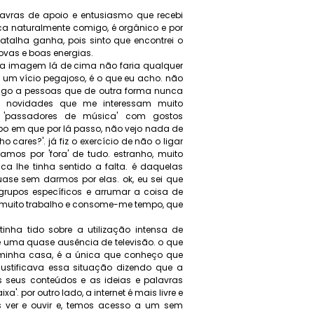
lavras de apoio e entusiasmo que recebi
ica naturalmente comigo, é orgânico e por
talha ganha, pois sinto que encontrei o
novas e boas energias.
u a imagem lá de cima não faria qualquer
é um vício pegajoso, é o que eu acho. não
 ligo a pessoas que de outra forma nunca
de novidades que me interessam muito
'passadores de música' com gostos
o em que por lá passo, não vejo nada de
 cares?'. já fiz o exercício de não o ligar
mos por 'fora' de tudo. estranho, muito
a lhe tinha sentido a falta. é daquelas
se sem darmos por elas. ok, eu sei que
grupos específicos e arrumar a coisa de
 muito trabalho e consome-me tempo, que
nha tido sobre a utilização intensa de
e uma quase ausência de televisão. o que
minha casa, é a única que conheço que
 justificava essa situação dizendo que a
s seus conteúdos e as ideias e palavras
a'. por outro lado, a internet é mais livre e
 ver e ouvir e, temos acesso a um sem