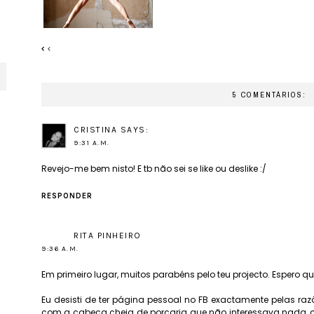
5 COMENTÁRIOS:
CRISTINA SAYS:
9:31 A.M.
Revejo-me bem nisto! E tb não sei se like ou deslike :/
RESPONDER
RITA PINHEIRO
9:36 A.M.
Em primeiro lugar, muitos parabéns pelo teu projecto. Espero qu
Eu desisti de ter página pessoal no FB exactamente pelas ra
com a cabeça cheia de porcaria que não interessava nada, co