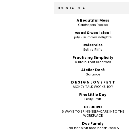
BLOGS LÁ FORA
A Beautiful Mess
Cachapas Recipe
wood & wool stool
july - summer delights
swissmiss
Seth’s Riff’s
Practising Simplicity
A Brain That Breathes
Atelier Doré
Garance
D E S I G N L O V E F E S T
MONEY TALK WORKSHOP!
Fine Little Day
Emily Bratt
BLEUBIRD
6 WAYS TO BRING SELF-CARE INTO THE
WORKPLACE
Dos Family
Jag har blivit med podd! Röse &