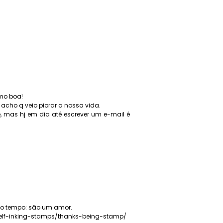
mo boa!
 acho q veio piorar a nossa vida.
 mas hj em dia até escrever um e-mail é
co tempo: são um amor.
self-inking-stamps/thanks-being-stamp/