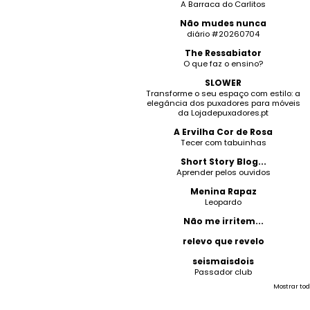
A Barraca do Carlitos
Não mudes nunca
diário #20260704
The Ressabiator
O que faz o ensino?
SLOWER
Transforme o seu espaço com estilo: a
elegância dos puxadores para móveis
da Lojadepuxadores.pt
A Ervilha Cor de Rosa
Tecer com tabuinhas
Short Story Blog...
Aprender pelos ouvidos
Menina Rapaz
Leopardo
Não me irritem...
relevo que revelo
seismaisdois
Passador club
Mostrar tod