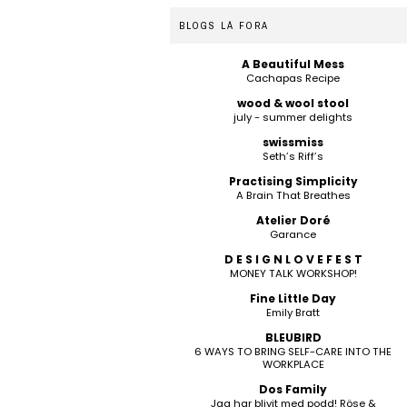
BLOGS LÁ FORA
A Beautiful Mess
Cachapas Recipe
wood & wool stool
july - summer delights
swissmiss
Seth’s Riff’s
Practising Simplicity
A Brain That Breathes
Atelier Doré
Garance
D E S I G N L O V E F E S T
MONEY TALK WORKSHOP!
Fine Little Day
Emily Bratt
BLEUBIRD
6 WAYS TO BRING SELF-CARE INTO THE
WORKPLACE
Dos Family
Jag har blivit med podd! Röse &