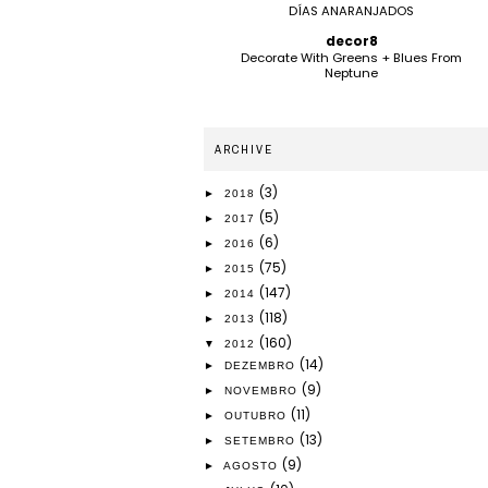
DÍAS ANARANJADOS
decor8
Decorate With Greens + Blues From
Neptune
ARCHIVE
(3)
►
2018
(5)
►
2017
(6)
►
2016
(75)
►
2015
(147)
►
2014
(118)
►
2013
(160)
▼
2012
(14)
►
DEZEMBRO
(9)
►
NOVEMBRO
(11)
►
OUTUBRO
(13)
►
SETEMBRO
(9)
►
AGOSTO