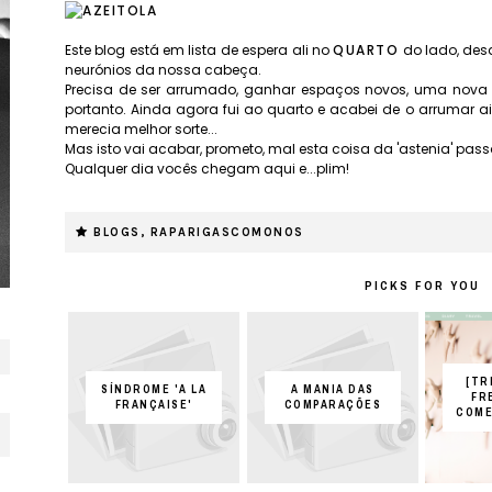
Este blog está em lista de espera ali no
QUARTO
do lado, des
neurónios da nossa cabeça.
Precisa de ser arrumado, ganhar espaços novos, uma nov
portanto. Ainda agora fui ao quarto e acabei de o arrumar a
merecia melhor sorte...
Mas isto vai acabar, prometo, mal esta coisa da 'astenia' pass
Qualquer dia vocês chegam aqui e...plim!
BLOGS
,
RAPARIGASCOMONOS
PICKS FOR YOU
[TR
SÍNDROME 'A LA
A MANIA DAS
FR
FRANÇAISE'
COMPARAÇÕES
COME