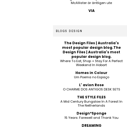
McAllister är äntligen ute
VIA
BLOGS DESIGN
The Design Files | Australia's
most popular design blog.The
Design Files | Australia's most
popular design blog.
Where To Eat, Shop + Stay For A Perfect
Weekend In Hobart
Homes in Colour
Um Poema no Espaço
L' avion Rose
O CHARME DOS ANTIGOS DESK SETS
THE STYLE FILES
A Mid Century Bungalow In A Forest In
The Netherlands
Design*Sponge
15 Years: Farewell and Thank You
DREAMING