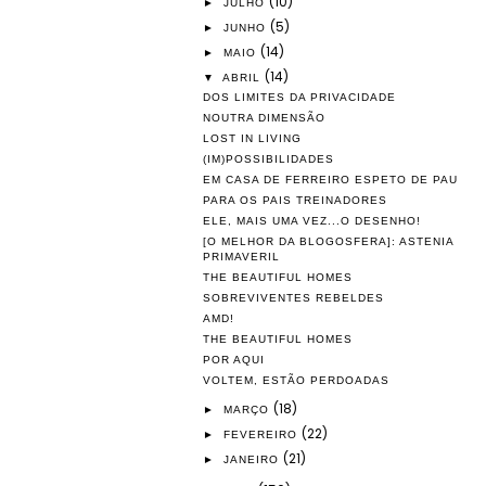
(10)
►
JULHO
(5)
►
JUNHO
(14)
►
MAIO
(14)
▼
ABRIL
DOS LIMITES DA PRIVACIDADE
NOUTRA DIMENSÃO
LOST IN LIVING
(IM)POSSIBILIDADES
EM CASA DE FERREIRO ESPETO DE PAU
PARA OS PAIS TREINADORES
ELE, MAIS UMA VEZ...O DESENHO!
[O MELHOR DA BLOGOSFERA]: ASTENIA
PRIMAVERIL
THE BEAUTIFUL HOMES
SOBREVIVENTES REBELDES
AMD!
THE BEAUTIFUL HOMES
POR AQUI
VOLTEM, ESTÃO PERDOADAS
(18)
►
MARÇO
(22)
►
FEVEREIRO
(21)
►
JANEIRO