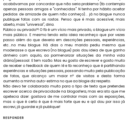
acabávamos por concordar que não seria problema (tb contemplo
apenas pessoas amigas e "conhecidas". N tenho por hábito aceitar
pedidos de amizade de quem não conheço)... já no blogue nunca
publiquei fotos com os rostos. Penso que é mais acessível, mais
aberto, mais "universal", diria.
Público ou privado?! O fb é um vício mais privado, o blogue um vício
mais público. E mesmo tendo esta ideia reconheço que por vezes
passo além do que deveria em descrições pessoais, experiências,
etc...no meu blogue. Há dias o meu marido pediu mesmo que
moderasse o que escrevo (no blogue) pois dou ideia de que ganho
dinheiro com aquilo, ao pormenorizar situações da minha vida
diária/pessoal. E tem razão. Mas eu gosto de escrever e gosto muito
de receber o feedback de quem lê e tb reconheço que é partilhando
experiências e situações pessoais, passando muito pela publicação
de fotos, que alcanço um maior nº de visitas e desta forma
aumento a minha auto-estima no que ao blogie diz respeito.
Não devo ter colaborado muito para o tipo de texto que pretendes
escrever acerca de privacidade na blogosfera, mas era isto que me
apetecia dizer: gostava de me controlar mais com as exposições,
mas o que é certo é que é mais forte que eu e qd dou por isso já
escrevi, já guardei e já publiquei!
RESPONDER