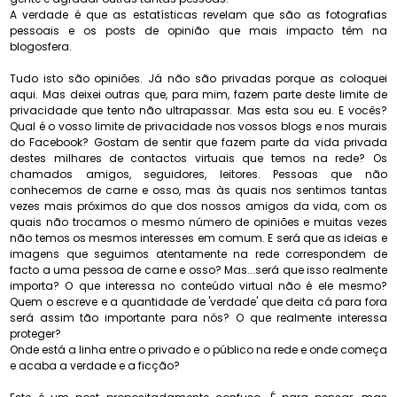
A verdade é que as estatísticas revelam que são as fotografias
pessoais e os posts de opinião que mais impacto têm na
blogosfera.
Tudo isto são opiniões. Já não são privadas porque as coloquei
aqui. Mas deixei outras que, para mim, fazem parte deste limite de
privacidade que tento não ultrapassar. Mas esta sou eu. E vocês?
Qual é o vosso limite de privacidade nos vossos blogs e nos murais
do Facebook? Gostam de sentir que fazem parte da vida privada
destes milhares de contactos virtuais que temos na rede? Os
chamados amigos, seguidores, leitores. Pessoas que não
conhecemos de carne e osso, mas às quais nos sentimos tantas
vezes mais próximos do que dos nossos amigos da vida, com os
quais não trocamos o mesmo número de opiniões e muitas vezes
não temos os mesmos interesses em comum. E será que as ideias e
imagens que seguimos atentamente na rede correspondem de
facto a uma pessoa de carne e osso? Mas...será que isso realmente
importa? O que interessa no conteúdo virtual não é ele mesmo?
Quem o escreve e a quantidade de 'verdade' que deita cá para fora
será assim tão importante para nós? O que realmente interessa
proteger?
Onde está a linha entre o privado e o público na rede e onde começa
e acaba a verdade e a ficção?