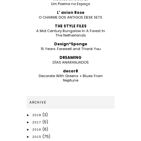
Um Poema no Espaço
L' avion Rose
O CHARME DOS ANTIGOS DESK SETS
THE STYLE FILES
A Mid Century Bungalow In A Forest In
The Netherlands
Design*Sponge
15 Years: Farewell and Thank You
DREAMING
DÍAS ANARANJADOS
decor8
Decorate With Greens + Blues From
Neptune
ARCHIVE
(3)
►
2018
(5)
►
2017
(6)
►
2016
(75)
►
2015