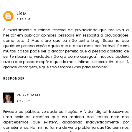
LÍGIA
2:17 P.M.
é exactamente a minha reserva de privacidade que me leva a
hesitar em publicar opiniões pessoais em resposta a provocações
como esta ;) Mas claro que eu não tenho blog. Suponho que
qualquer pessoa expõe aquilo que a deixa mais confortável. Se em
muitos casos pode ser o avatar perfeito que a pessoa gostaria de
ser (embora na verdade, não aja como apregoa), noutros, poderá
azo a que possam expôr o que de mais íntimo e sincero têm de si. A
grande vantagem, é que são sempre livres para escolher.
RESPONDER
PEDRO MAIA
5:47 P.M.
Privado ou público; verdade ou ficção. A 'vida' digital trouxe-nos
uma série de desafios que, na maioria dos casos, nem nos
apercebemos que existem, acabando inadvertidamente por
cometer erros. Na minha forma de ver o problema que tão bem nos