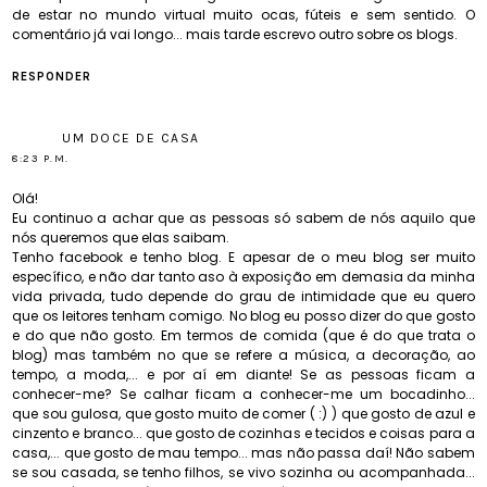
de estar no mundo virtual muito ocas, fúteis e sem sentido. O
comentário já vai longo... mais tarde escrevo outro sobre os blogs.
RESPONDER
UM DOCE DE CASA
8:23 P.M.
Olá!
Eu continuo a achar que as pessoas só sabem de nós aquilo que
nós queremos que elas saibam.
Tenho facebook e tenho blog. E apesar de o meu blog ser muito
específico, e não dar tanto aso à exposição em demasia da minha
vida privada, tudo depende do grau de intimidade que eu quero
que os leitores tenham comigo. No blog eu posso dizer do que gosto
e do que não gosto. Em termos de comida (que é do que trata o
blog) mas também no que se refere a música, a decoração, ao
tempo, a moda,... e por aí em diante! Se as pessoas ficam a
conhecer-me? Se calhar ficam a conhecer-me um bocadinho...
que sou gulosa, que gosto muito de comer ( :) ) que gosto de azul e
cinzento e branco... que gosto de cozinhas e tecidos e coisas para a
casa,... que gosto de mau tempo... mas não passa daí! Não sabem
se sou casada, se tenho filhos, se vivo sozinha ou acompanhada...