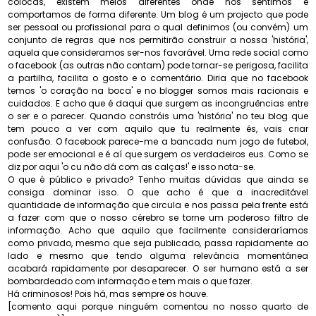
colocas, existem meios diferentes onde nos sentimos e
comportamos de forma diferente. Um blog é um projecto que pode
ser pessoal ou profissional para o qual definimos (ou convém) um
conjunto de regras que nos permitirão construir a nossa 'história',
aquela que consideramos ser-nos favorável. Uma rede social como
o facebook (as outras não contam) pode tornar-se perigosa, facilita
a partilha, facilita o gosto e o comentário. Diria que no facebook
temos 'o coração na boca' e no blogger somos mais racionais e
cuidados. E acho que é daqui que surgem as incongruências entre
o ser e o parecer. Quando constróis uma 'história' no teu blog que
tem pouco a ver com aquilo que tu realmente és, vais criar
confusão. O facebook parece-me a bancada num jogo de futebol,
pode ser emocional e é aí que surgem os verdadeiros eus. Como se
diz por aqui 'o cu não dá com as calças!' e isso nota-se.
O que é público e privado? Tenho muitas dúvidas que ainda se
consiga dominar isso. O que acho é que a inacreditável
quantidade de informação que circula e nos passa pela frente está
a fazer com que o nosso cérebro se torne um poderoso filtro de
informação. Acho que aquilo que facilmente consideraríamos
como privado, mesmo que seja publicado, passa rapidamente ao
lado e mesmo que tendo alguma relevância momentânea
acabará rapidamente por desaparecer. O ser humano está a ser
bombardeado com informação e tem mais o que fazer.
Há criminosos! Pois há, mas sempre os houve.
[comento aqui porque ninguém comentou no nosso
quarto de