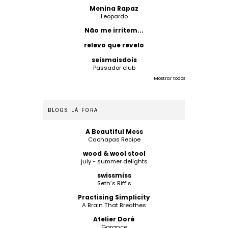
Menina Rapaz
Leopardo
Não me irritem...
relevo que revelo
seismaisdois
Passador club
Mostrar todos
BLOGS LÁ FORA
A Beautiful Mess
Cachapas Recipe
wood & wool stool
july - summer delights
swissmiss
Seth’s Riff’s
Practising Simplicity
A Brain That Breathes
Atelier Doré
Garance