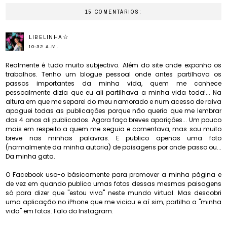
15 COMENTÁRIOS:
LIBELINHA☆
10:32 A.M.
Realmente é tudo muito subjectivo. Além do site onde exponho os
trabalhos. Tenho um blogue pessoal onde antes partilhava os
passos importantes da minha vida, quem me conhece
pessoalmente dizia que eu ali partilhava a minha vida toda!... Na
altura em que me separei do meu namorado e num acesso de raiva
apaguei todas as publicações porque não queria que me lembrar
dos 4 anos ali publicados. Agora faço breves aparições... Um pouco
mais em respeito a quem me seguia e comentava, mas sou muito
breve nas minhas palavras. E publico apenas uma foto
(normalmente da minha autoria) de paisagens por onde passo ou...
Da minha gata.
O Facebook uso-o básicamente para promover a minha página e
de vez em quando publico umas fotos dessas mesmas paisagens
só para dizer que "estou viva" neste mundo virtual. Mas descobri
uma aplicação no iPhone que me viciou e aí sim, partilho a "minha
vida" em fotos. Falo do Instagram.