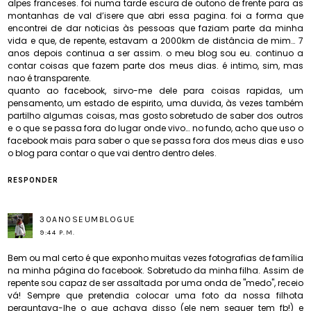
alpes franceses. foi numa tarde escura de outono de frente para as
montanhas de val d’isere que abri essa pagina. foi a forma que
encontrei de dar noticias às pessoas que faziam parte da minha
vida e que, de repente, estavam a 2000km de distância de mim… 7
anos depois continua a ser assim. o meu blog sou eu. continuo a
contar coisas que fazem parte dos meus dias. é intimo, sim, mas
nao é transparente.
quanto ao facebook, sirvo-me dele para coisas rapidas, um
pensamento, um estado de espirito, uma duvida, às vezes também
partilho algumas coisas, mas gosto sobretudo de saber dos outros
e o que se passa fora do lugar onde vivo… no fundo, acho que uso o
facebook mais para saber o que se passa fora dos meus dias e uso
o blog para contar o que vai dentro dentro deles.
RESPONDER
30ANOSEUMBLOGUE
9:44 P.M.
Bem ou mal certo é que exponho muitas vezes fotografias de família
na minha página do facebook. Sobretudo da minha filha. Assim de
repente sou capaz de ser assaltada por uma onda de "medo", receio
vá! Sempre que pretendia colocar uma foto da nossa filhota
perguntava-lhe o que achava disso (ele nem sequer tem fb!) e