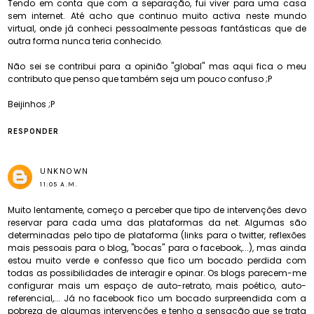
Tendo em conta que com a separação, fui viver para uma casa
sem internet. Até acho que continuo muito activa neste mundo
virtual, onde já conheci pessoalmente pessoas fantásticas que de
outra forma nunca teria conhecido.
Não sei se contribui para a opinião "global" mas aqui fica o meu
contributo que penso que também seja um pouco confuso ;P
Beijinhos ;P
RESPONDER
UNKNOWN
11:05 A.M.
Muito lentamente, começo a perceber que tipo de intervenções devo
reservar para cada uma das plataformas da net. Algumas são
determinadas pelo tipo de plataforma (links para o twitter, reflexões
mais pessoais para o blog, "bocas" para o facebook,...), mas ainda
estou muito verde e confesso que fico um bocado perdida com
todas as possibilidades de interagir e opinar. Os blogs parecem-me
configurar mais um espaço de auto-retrato, mais poético, auto-
referencial,... Já no facebook fico um bocado surpreendida com a
pobreza de algumas intervenções e tenho a sensação que se trata