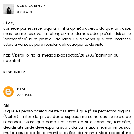
VERA ESPINHA
3:29 A.M.
Sílvia,
comecei por escrever aqui a minha opinião acerca do que lançaste,
mas como estava a alongar-me demasiado preferi deixar o
"comentário" num post ali ao lado. Se achares que tem interesse
estás à vontade para reciclar dali outro ponto de vista.
http://perdi-o-fio-a-meada.blogspot.pt/2012/05/partilhar-ou-
nao.html
RESPONDER
PAM
7:44 P.M.
Olá.
O que eu penso acerca deste assunto é que já se perderam alguns
(Muitos) limites da privacidade, especialmente no que se refere ao
Facebook. Claro que cada um sabe de si e cabe-lhe, também,
decidir até onde deve expor a sua vida. Eu, muito sinceramente, sou
muito pouco dada a manifestações da minha vida pessoal no