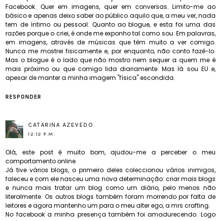
Facebook. Quer em imagens, quer em conversas. Limito-me ao
básico e apenas deixo saber ao público aquilo que, a meu ver, nada
tem de íntimo ou pessoal. Quanto ao blogue, e esta foi uma das
razões porque o criei, é onde me exponho tal como sou. Em palavras,
em imagens, através de músicas que têm muito a ver comigo.
Nunca me mostrei fisicamente e, por enquanto, não conto fazê-lo.
Mas o blogue é o lado que não mostro nem sequer a quem me é
mais próximo ou que comigo lida diariamente. Mas lá sou EU e,
apesar de manter a minha imagem "física" escondida.
RESPONDER
CATARINA AZEVEDO
12:12 P.M.
Olá, este post é muito bom, ajudou-me a perceber o meu
comportamento online.
Já tive vários blogs, o primeiro deles coleccionou vários inimigos,
faleceu e com ele nasceu uma nova determinação: criar mais blogs
e nunca mais tratar um blog como um diário, pelo menos não
literalmente. Os outros blogs também foram morrendo por falta de
leitores e agora mantenho um para o meu alter ego, a mrs crafting.
No facebook a minha presença também foi amadurecendo. Logo