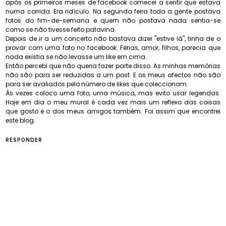
após os primeiros meses de facebook comecei a sentir que estava
numa corrida. Era ridículo. Na segunda feira toda a gente postava
fotos do fim-de-semana e quem não postava nada sentia-se
como se não tivesse feito patavina.
Depois de ir a um concerto não bastava dizer "estive lá", tinha de o
provar com uma foto no facebook. Férias, amor, filhos, parecia que
nada existia se não levasse um like em cima.
Então percebi que não queria fazer parte disso. As minhas memórias
não são para ser reduzidas a um post. E os meus afectos não são
para ser avaliados pelo número de likes que coleccionam.
Ás vezes coloco uma foto, uma música, mas evito usar legendas.
Hoje em dia o meu mural é cada vez mais um reflexo das coisas
que gosto e o dos meus amigos também. Foi assim que encontrei
este blog.
RESPONDER