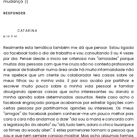
mudança
:)]
RESPONDER
CATARINA
6:10 P.M.
Realmente esta temática também me dá que pensar. Estou ligada
ao facebook todo o dia de trabalho e vou consultando 3 ou 4 vezes
por dia. Pensei desde o inicio ser criteriosa nas "amizades" porque
muitas das pessoas com que me cruzo são no contexto profissional
e apesar de trabalhar numa área onde há muita informalidade não
me apetece que um cliente ou colaborador leia coisas sobre os
meus filhos ou a minha vida. E por isso acabo por partilhar e
escrever muito pouco sobre a minha vida pessoal e familiar
divulgando apenas coisas que acho interessantes ou dando a
minha opinião sobre determinados assuntos. Neste caso acho o
facebook engraçado porque acabamos por estreitar ligações com
certas pessoas por partilharmos opiniões ou interesses. Os meus
"amigos" do facebook podem conhecer-me um pouco melhor pois
cara a cara não andamos a dizer "ola sou a maria e concordo com
a legalização do aborto" ou "olá, tudo bem, adoro o chico buarque e
os filmes do woody allen". E estes pormenores formam a pessoa que
sou e que nem sempre consigo mostrar. Mas acho algumas formas