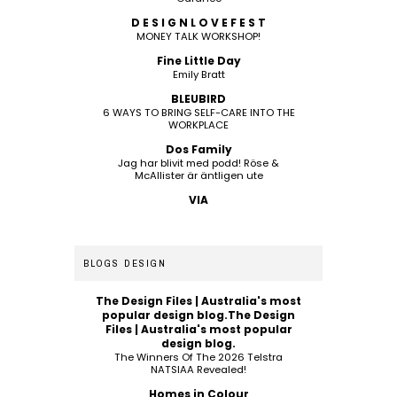
D E S I G N L O V E F E S T
MONEY TALK WORKSHOP!
Fine Little Day
Emily Bratt
BLEUBIRD
6 WAYS TO BRING SELF-CARE INTO THE
WORKPLACE
Dos Family
Jag har blivit med podd! Röse &
McAllister är äntligen ute
VIA
BLOGS DESIGN
The Design Files | Australia's most
popular design blog.The Design
Files | Australia's most popular
design blog.
The Winners Of The 2026 Telstra
NATSIAA Revealed!
Homes in Colour