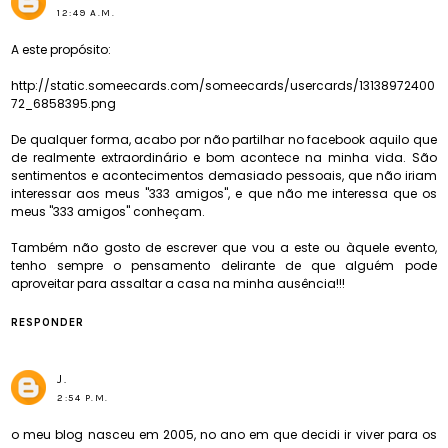
12:49 A.M.
A este propósito:
http://static.someecards.com/someecards/usercards/13138972400
72_6858395.png
De qualquer forma, acabo por não partilhar no facebook aquilo que
de realmente extraordinário e bom acontece na minha vida. São
sentimentos e acontecimentos demasiado pessoais, que não iriam
interessar aos meus "333 amigos", e que não me interessa que os
meus "333 amigos" conheçam.
Também não gosto de escrever que vou a este ou àquele evento,
tenho sempre o pensamento delirante de que alguém pode
aproveitar para assaltar a casa na minha ausência!!!
RESPONDER
J.
2:54 P.M.
o meu blog nasceu em 2005, no ano em que decidi ir viver para os