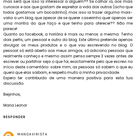
mas será que isso ía interessar a alguém?? Se calhar ia, aos mais
curiosos e aos que gostam de espreitar a vida dos outros (acho que
todos gostamos um bocadinho), mas isso ia trazer alguma mais-
valia a um blog que apesar de se querer caseirinho quer apenas ser
uma montra do que faço e que tenho para oferecer?? Não me
parece!
Quanto ao facebook, a história é mais ou menos a mesma. Tenho
dois perfis, um pessoal e outro do blog. Este último pretende apenas
divulgar os meus produtos e o que vou escrevendo no blog. O
pessoal só está aberto aos meus amigos, só adiciono pessoas que
realmente conheço e mesmo assim penso sempre 3 vezes antes de
escrever ou partilhar seja o que for, exactamente pelo que escrevi no
início deste comentário: sobre mim, as pessoas só sabem o que eu
quero que elas saibam, e respeito muito a minha privacidade.
Espero ter contribuido de uma maneira positiva para esta tua
discussão.
Beijinhos,
Maria Leonor
RESPONDER
MANDAVIRISTA