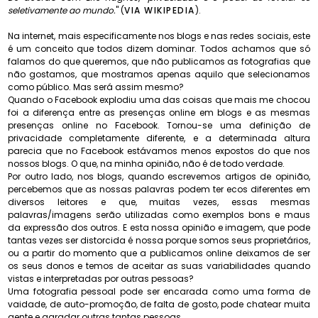
seletivamente ao mundo.
" (
VIA WIKIPEDIA
).
Na internet, mais especificamente nos blogs e nas redes sociais, este
é um conceito que todos dizem dominar. Todos achamos que só
falamos do que queremos, que não publicamos as fotografias que
não gostamos, que mostramos apenas aquilo que selecionamos
como público. Mas será assim mesmo?
Quando o Facebook explodiu uma das coisas que mais me chocou
foi a diferença entre as presenças online em blogs e as mesmas
presenças online no Facebook. Tornou-se uma definição de
privacidade completamente diferente, e a determinada altura
parecia que no Facebook estávamos menos expostos do que nos
nossos blogs. O que, na minha opinião, não é de todo verdade.
Por outro lado, nos blogs, quando escrevemos artigos de opinião,
percebemos que as nossas palavras podem ter ecos diferentes em
diversos leitores e que, muitas vezes, essas mesmas
palavras/imagens serão utilizadas como exemplos bons e maus
da expressão dos outros. E esta nossa opinião e imagem, que pode
tantas vezes ser distorcida é nossa porque somos seus proprietários,
ou a partir do momento que a publicamos online deixamos de ser
os seus donos e temos de aceitar as suas variabilidades quando
vistas e interpretadas por outras pessoas?
Uma fotografia pessoal pode ser encarada como uma forma de
vaidade, de auto-promoção, de falta de gosto, pode chatear muita
gente e agradar outras tantas pessoas.