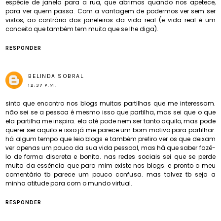
espécie de janela para a rua, que abrimos quando nos apetece,
para ver quem passa. Com a vantagem de podermos ver sem ser
vistos, ao contrário dos janeleiros da vida real (e vida real é um
conceito que também tem muito que se lhe diga).
RESPONDER
BELINDA SOBRAL
12:37 P.M.
sinto que encontro nos blogs muitas partilhas que me interessam.
não sei se a pessoa é mesmo isso que partilha, mas sei que o que
ela partilha me inspira. ela até pode nem ser tanto aquilo, mas pode
querer ser aquilo e isso já me parece um bom motivo para partilhar.
há algum tempo que leio blogs e também prefiro ver os que deixam
ver apenas um pouco da sua vida pessoal, mas há que saber fazê-
lo de forma discreta e bonita. nas redes sociais sei que se perde
muita da essência que para mim existe nos blogs. e pronto o meu
comentário tb parece um pouco confusa. mas talvez tb seja a
minha atitude para com o mundo virtual.
RESPONDER