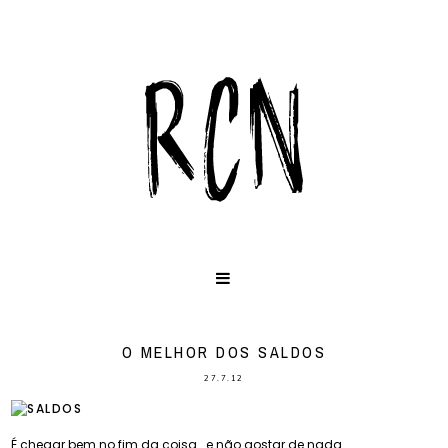
O MELHOR DOS SALDOS
27.7.12
É chegar bem no fim da coisa...e não gostar de nada.