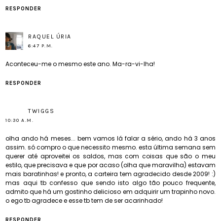
RESPONDER
RAQUEL ÚRIA
6:47 P.M.
Aconteceu-me o mesmo este ano. Ma-ra-vi-lha!
RESPONDER
TWIGGS
10:30 A.M.
olha ando há meses... bem vamos lá falar a sério, ando há 3 anos
assim. só compro o que necessito mesmo. esta última semana sem
querer até aproveitei os saldos, mas com coisas que são o meu
estilo, que precisava e que por acaso (olha que maravilha) estavam
mais baratinhas! e pronto, a carteira tem agradecido desde 2009! :)
mas aqui tb confesso que sendo isto algo tão pouco frequente,
admito que há um gostinho delicioso em adquirir um trapinho novo.
o ego tb agradece e esse tb tem de ser acarinhado!
RESPONDER