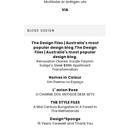
McAllister är äntligen ute
VIA
BLOGS DESIGN
The Design Files | Australia's most
popular design blog.The Design
Files | Australia's most popular
design blog.
Renovation Diaries: Inside Yasmin
Suteja’s Sleek $88k Apartment
Transformation
Homes in Colour
Um Poema no Espaço
L' avion Rose
O CHARME DOS ANTIGOS DESK SETS
THE STYLE FILES
A Mid Century Bungalow In A Forest In
The Netherlands
Design*Sponge
15 Years: Farewell and Thank You