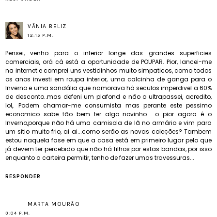
VÂNIA BELIZ
12:15 P.M.
Pensei, venho para o interior longe das grandes superficies
comerciais, orá cá está a oportunidade de POUPAR. Pior, lancei-me
na internet e comprei uns vestidinhos muito simpaticos, como todos
os anos investi em roupa interior, uma calcinha de ganga para o
Inverno e uma sandália que namorava há seculos imperdivel a 60%
de desconto..mas defeni um plafond e não o ultrapassei, acredito,
lol,. Podem chamar-me consumista mas perante este pessimo
economico sabe tão bem ter algo novinho... o pior agora é o
Inverno,porque não há uma camisola de lã no armário e vim para
um sitio muito frio, ai ai...como serão as novas coleções? Tambem
estou naquela fase em que a casa está em primeiro lugar pelo que
já devem ter percebido que não há filhos por estas bandas, por isso
enquanto a carteira permitir, tenho de fazer umas travessuras...
RESPONDER
MARTA MOURÃO
3:04 P.M.