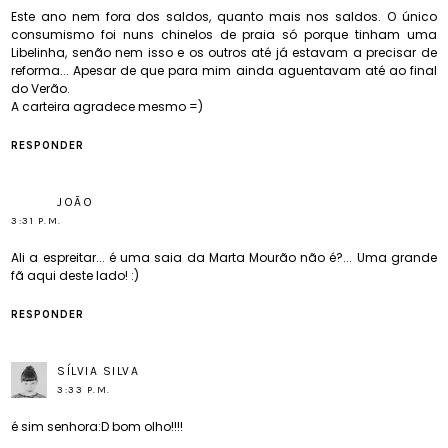
Este ano nem fora dos saldos, quanto mais nos saldos. O único
consumismo foi nuns chinelos de praia só porque tinham uma
Libelinha, senão nem isso e os outros até já estavam a precisar de
reforma... Apesar de que para mim ainda aguentavam até ao final
do Verão.
A carteira agradece mesmo =)
RESPONDER
JOÃO
3:31 P.M.
Ali a espreitar... é uma saia da Marta Mourão não é?... Uma grande
fã aqui deste lado! :)
RESPONDER
SÍLVIA SILVA
3:33 P.M.
é sim senhora:D bom olho!!!!