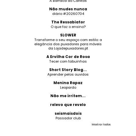
A Barraca do Carlitos
Não mudes nunca
diário #20260704
The Ressabiator
O que faz o ensino?
SLOWER
Transforme o seu espaço com estilo: a
elegância dos puxadores para móveis
da Lojadepuxadores.pt
A Ervilha Cor de Rosa
Tecer com tabuinhas
Short Story Blog...
Aprender pelos ouvidos
Menina Rapaz
Leopardo
Não me irritem...
relevo que revelo
seismaisdois
Passador club
Mostrar todos