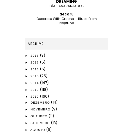
DREAMING
DÍAS ANARANJADOS
decor8
Decorate With Greens + Blues From
Neptune
ARCHIVE
(3)
►
2018
(5)
►
2017
(6)
►
2016
(75)
►
2015
(147)
►
2014
(118)
►
2013
(160)
▼
2012
(14)
►
DEZEMBRO
(9)
►
NOVEMBRO
(11)
►
OUTUBRO
(13)
►
SETEMBRO
(9)
►
AGOSTO