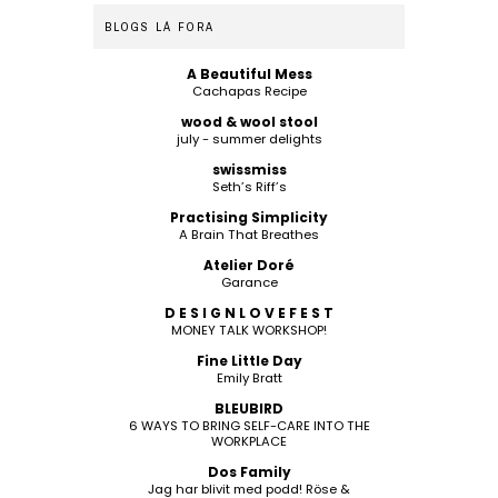
BLOGS LÁ FORA
A Beautiful Mess
Cachapas Recipe
wood & wool stool
july - summer delights
swissmiss
Seth’s Riff’s
Practising Simplicity
A Brain That Breathes
Atelier Doré
Garance
D E S I G N L O V E F E S T
MONEY TALK WORKSHOP!
Fine Little Day
Emily Bratt
BLEUBIRD
6 WAYS TO BRING SELF-CARE INTO THE
WORKPLACE
Dos Family
Jag har blivit med podd! Röse &