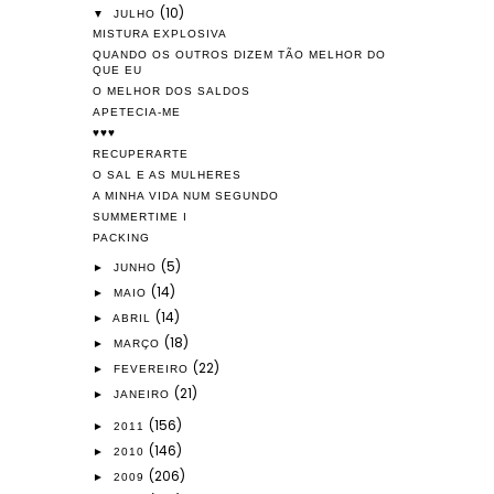
(10)
▼
JULHO
MISTURA EXPLOSIVA
QUANDO OS OUTROS DIZEM TÃO MELHOR DO
QUE EU
O MELHOR DOS SALDOS
APETECIA-ME
♥♥♥
RECUPERARTE
O SAL E AS MULHERES
A MINHA VIDA NUM SEGUNDO
SUMMERTIME I
PACKING
(5)
►
JUNHO
(14)
►
MAIO
(14)
►
ABRIL
(18)
►
MARÇO
(22)
►
FEVEREIRO
(21)
►
JANEIRO
(156)
►
2011
(146)
►
2010
(206)
►
2009