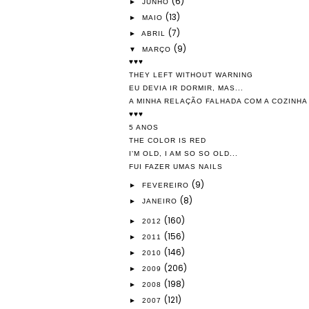
(6)
►
JUNHO
(13)
►
MAIO
(7)
►
ABRIL
(9)
▼
MARÇO
♥♥♥
THEY LEFT WITHOUT WARNING
EU DEVIA IR DORMIR, MAS...
A MINHA RELAÇÃO FALHADA COM A COZINHA
♥♥♥
5 ANOS
THE COLOR IS RED
I'M OLD, I AM SO SO OLD...
FUI FAZER UMAS NAILS
(9)
►
FEVEREIRO
(8)
►
JANEIRO
(160)
►
2012
(156)
►
2011
(146)
►
2010
(206)
►
2009
(198)
►
2008
(121)
►
2007