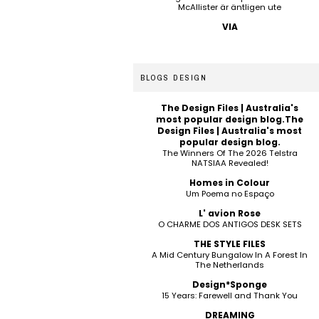
McAllister är äntligen ute
VIA
BLOGS DESIGN
The Design Files | Australia's
most popular design blog.The
Design Files | Australia's most
popular design blog.
The Winners Of The 2026 Telstra
NATSIAA Revealed!
Homes in Colour
Um Poema no Espaço
L' avion Rose
O CHARME DOS ANTIGOS DESK SETS
THE STYLE FILES
A Mid Century Bungalow In A Forest In
The Netherlands
Design*Sponge
15 Years: Farewell and Thank You
DREAMING