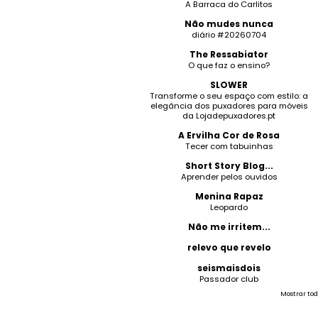
A Barraca do Carlitos
Não mudes nunca
diário #20260704
The Ressabiator
O que faz o ensino?
SLOWER
Transforme o seu espaço com estilo: a
elegância dos puxadores para móveis
da Lojadepuxadores.pt
A Ervilha Cor de Rosa
Tecer com tabuinhas
Short Story Blog...
Aprender pelos ouvidos
Menina Rapaz
Leopardo
Não me irritem...
relevo que revelo
seismaisdois
Passador club
Mostrar tod