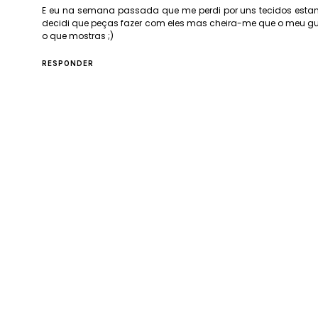
E eu na semana passada que me perdi por uns tecidos esta
decidi que peças fazer com eles mas cheira-me que o meu gu
o que mostras ;)
RESPONDER