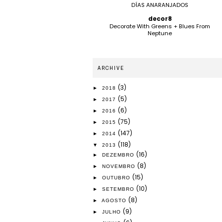
DÍAS ANARANJADOS
decor8
Decorate With Greens + Blues From
Neptune
ARCHIVE
(3)
►
2018
(5)
►
2017
(6)
►
2016
(75)
►
2015
(147)
►
2014
(118)
▼
2013
(16)
►
DEZEMBRO
(8)
►
NOVEMBRO
(15)
►
OUTUBRO
(10)
►
SETEMBRO
(8)
►
AGOSTO
(9)
►
JULHO