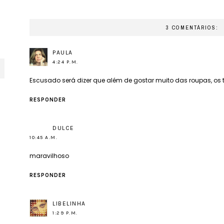
3 COMENTÁRIOS:
PAULA
4:24 P.M.
Escusado será dizer que além de gostar muito das roupas, os
RESPONDER
DULCE
10:45 A.M.
maravilhoso
RESPONDER
LIBELINHA
1:29 P.M.