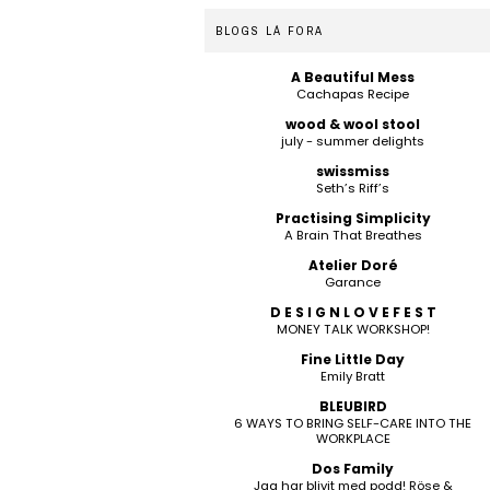
BLOGS LÁ FORA
A Beautiful Mess
Cachapas Recipe
wood & wool stool
july - summer delights
swissmiss
Seth’s Riff’s
Practising Simplicity
A Brain That Breathes
Atelier Doré
Garance
D E S I G N L O V E F E S T
MONEY TALK WORKSHOP!
Fine Little Day
Emily Bratt
BLEUBIRD
6 WAYS TO BRING SELF-CARE INTO THE
WORKPLACE
Dos Family
Jag har blivit med podd! Röse &