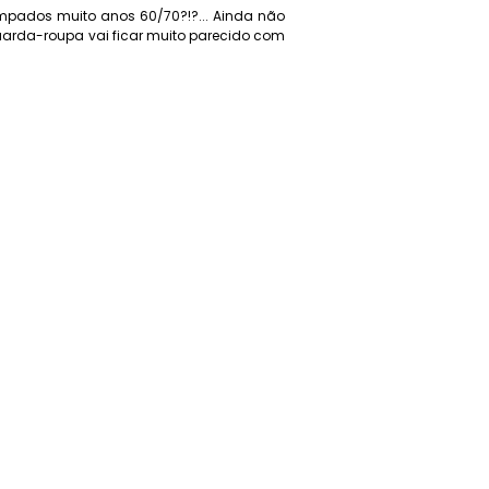
mpados muito anos 60/70?!?... Ainda não
arda-roupa vai ficar muito parecido com