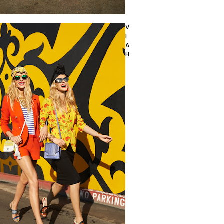
V
I
A
H