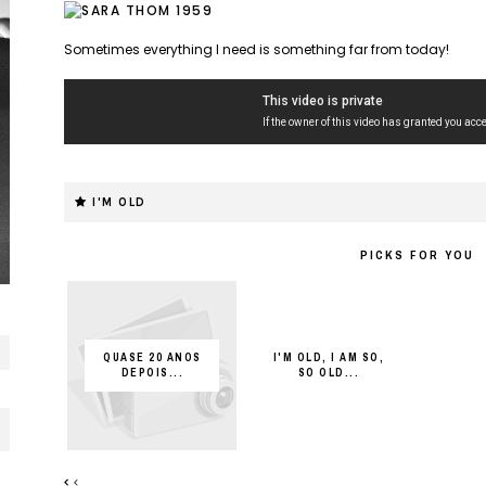
Sometimes everything I need is something far from today!
I'M OLD
PICKS FOR YOU
QUASE 20 ANOS
I'M OLD, I AM SO,
DEPOIS...
SO OLD...