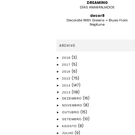
DREAMING
DÍAS ANARANJADOS
decor8
Decorate With Greens + Blues From
Neptune
ARCHIVE
(3)
►
2018
(5)
►
2017
(6)
►
2016
(75)
►
2015
(147)
►
2014
(118)
▼
2013
(16)
►
DEZEMBRO
(8)
►
NOVEMBRO
(15)
►
OUTUBRO
(10)
►
SETEMBRO
(8)
►
AGOSTO
(9)
►
JULHO