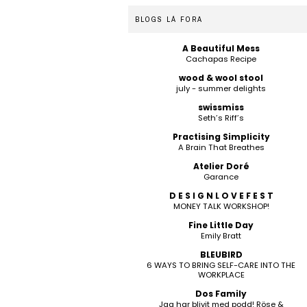
BLOGS LÁ FORA
A Beautiful Mess
Cachapas Recipe
wood & wool stool
july - summer delights
swissmiss
Seth’s Riff’s
Practising Simplicity
A Brain That Breathes
Atelier Doré
Garance
D E S I G N L O V E F E S T
MONEY TALK WORKSHOP!
Fine Little Day
Emily Bratt
BLEUBIRD
6 WAYS TO BRING SELF-CARE INTO THE
WORKPLACE
Dos Family
Jag har blivit med podd! Röse &