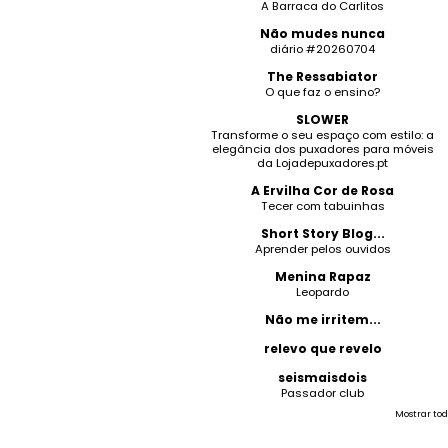
A Barraca do Carlitos
Não mudes nunca
diário #20260704
The Ressabiator
O que faz o ensino?
SLOWER
Transforme o seu espaço com estilo: a
elegância dos puxadores para móveis
da Lojadepuxadores.pt
A Ervilha Cor de Rosa
Tecer com tabuinhas
Short Story Blog...
Aprender pelos ouvidos
Menina Rapaz
Leopardo
Não me irritem...
relevo que revelo
seismaisdois
Passador club
Mostrar tod