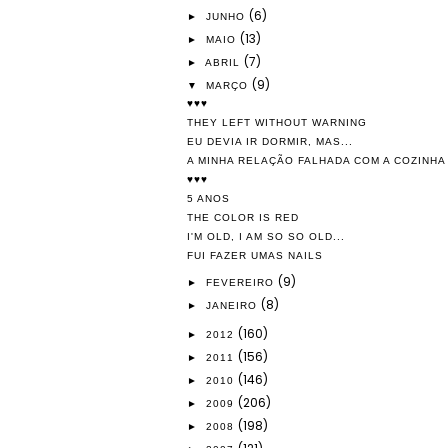
(6)
►
JUNHO
(13)
►
MAIO
(7)
►
ABRIL
(9)
▼
MARÇO
♥♥♥
THEY LEFT WITHOUT WARNING
EU DEVIA IR DORMIR, MAS...
A MINHA RELAÇÃO FALHADA COM A COZINHA
♥♥♥
5 ANOS
THE COLOR IS RED
I'M OLD, I AM SO SO OLD...
FUI FAZER UMAS NAILS
(9)
►
FEVEREIRO
(8)
►
JANEIRO
(160)
►
2012
(156)
►
2011
(146)
►
2010
(206)
►
2009
(198)
►
2008