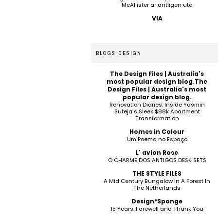
McAllister är äntligen ute
VIA
BLOGS DESIGN
The Design Files | Australia's
most popular design blog.The
Design Files | Australia's most
popular design blog.
Renovation Diaries: Inside Yasmin
Suteja’s Sleek $88k Apartment
Transformation
Homes in Colour
Um Poema no Espaço
L' avion Rose
O CHARME DOS ANTIGOS DESK SETS
THE STYLE FILES
A Mid Century Bungalow In A Forest In
The Netherlands
Design*Sponge
15 Years: Farewell and Thank You