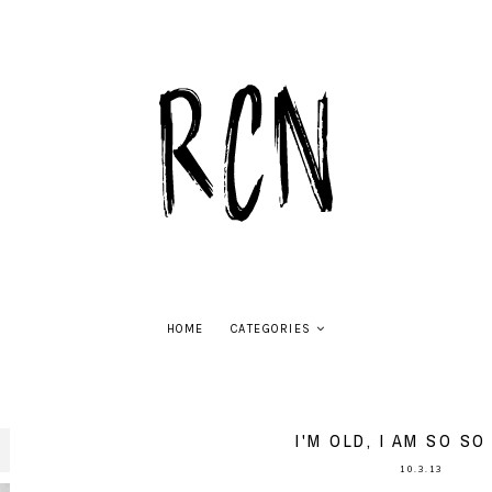
HOME
CATEGORIES
I'M OLD, I AM SO SO 
10.3.13