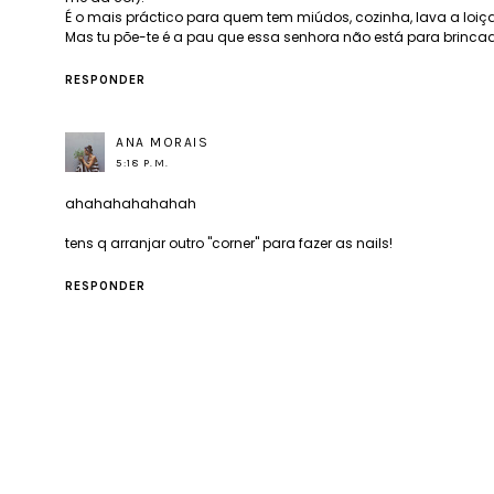
É o mais práctico para quem tem miúdos, cozinha, lava a loiça,
Mas tu põe-te é a pau que essa senhora não está para brincad
RESPONDER
ANA MORAIS
5:18 P.M.
ahahahahahahah
tens q arranjar outro "corner" para fazer as nails!
RESPONDER