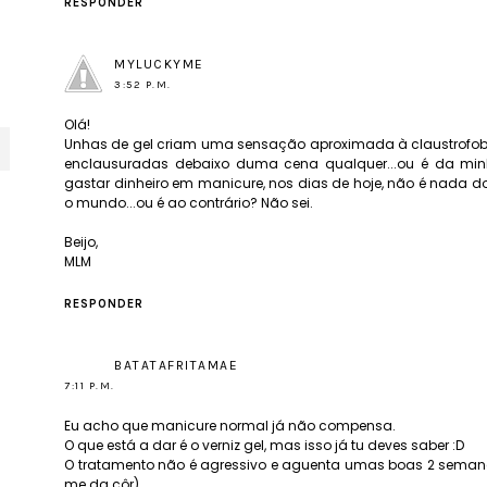
RESPONDER
MYLUCKYME
3:52 P.M.
Olá!
Unhas de gel criam uma sensação aproximada à claustrofobi
enclausuradas debaixo duma cena qualquer...ou é da minh
gastar dinheiro em manicure, nos dias de hoje, não é nada 
o mundo...ou é ao contrário? Não sei.
Beijo,
MLM
RESPONDER
BATATAFRITAMAE
7:11 P.M.
Eu acho que manicure normal já não compensa.
O que está a dar é o verniz gel, mas isso já tu deves saber :D
O tratamento não é agressivo e aguenta umas boas 2 seman
me da côr).