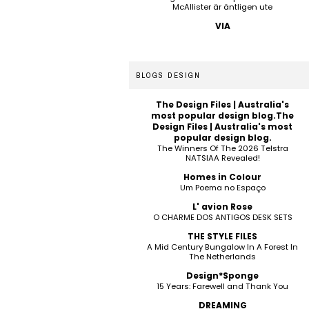
McAllister är äntligen ute
VIA
BLOGS DESIGN
The Design Files | Australia's
most popular design blog.The
Design Files | Australia's most
popular design blog.
The Winners Of The 2026 Telstra
NATSIAA Revealed!
Homes in Colour
Um Poema no Espaço
L' avion Rose
O CHARME DOS ANTIGOS DESK SETS
THE STYLE FILES
A Mid Century Bungalow In A Forest In
The Netherlands
Design*Sponge
15 Years: Farewell and Thank You
DREAMING