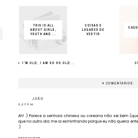
THIS IS ALL
COISAS E
CAUD
ABOUT GIRLS,
LUGARES DE
YOUTH AND ...
VESTIR
I'M OLD, I AM SO SO OLD...
C
4 COMENTÁRIOS:
JOÃO
3:27 P.M.
Ah! :) Parece a senhora chinesa ou coreana não sei bem (qu
que no outro dia me ia esminfrando porque eu não queria enten
:)