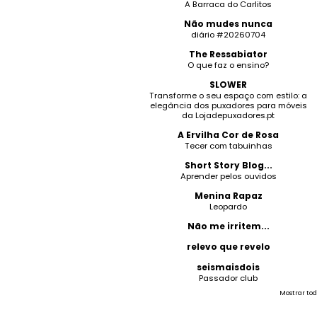
A Barraca do Carlitos
Não mudes nunca
diário #20260704
The Ressabiator
O que faz o ensino?
SLOWER
Transforme o seu espaço com estilo: a
elegância dos puxadores para móveis
da Lojadepuxadores.pt
A Ervilha Cor de Rosa
Tecer com tabuinhas
Short Story Blog...
Aprender pelos ouvidos
Menina Rapaz
Leopardo
Não me irritem...
relevo que revelo
seismaisdois
Passador club
Mostrar tod