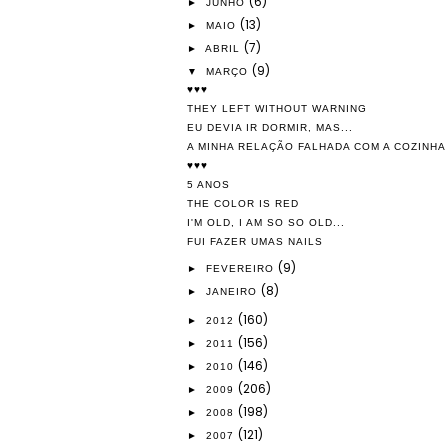
(6)
►
JUNHO
(13)
►
MAIO
(7)
►
ABRIL
(9)
▼
MARÇO
♥♥♥
THEY LEFT WITHOUT WARNING
EU DEVIA IR DORMIR, MAS...
A MINHA RELAÇÃO FALHADA COM A COZINHA
♥♥♥
5 ANOS
THE COLOR IS RED
I'M OLD, I AM SO SO OLD...
FUI FAZER UMAS NAILS
(9)
►
FEVEREIRO
(8)
►
JANEIRO
(160)
►
2012
(156)
►
2011
(146)
►
2010
(206)
►
2009
(198)
►
2008
(121)
►
2007