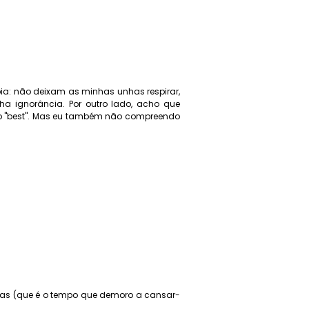
a: não deixam as minhas unhas respirar,
a ignorância. Por outro lado, acho que
do "best". Mas eu também não compreendo
as (que é o tempo que demoro a cansar-