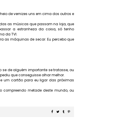
heio de vernizes uns em cima dos outros e
odas as músicas que passam na loja, que
passar a estranheza da coisa, só tenho
ma da TVI.
ra as máquinas de secar. Eu percebo que
 se de alguém importante se tratasse, ou
mpediu que conseguisse olhar melhor.
e um cartão para eu ligar das próximas
o compreendo metade deste mundo, ou