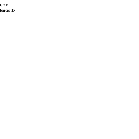
 etc.
eiras :D