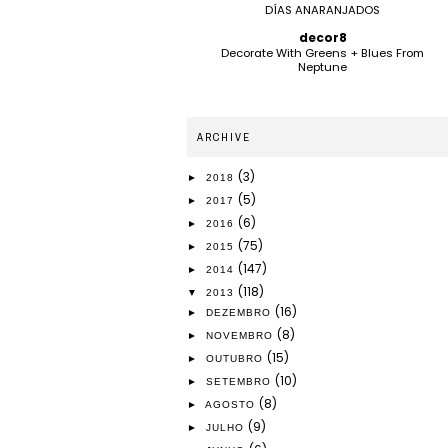
DÍAS ANARANJADOS
decor8
Decorate With Greens + Blues From
Neptune
ARCHIVE
(3)
►
2018
(5)
►
2017
(6)
►
2016
(75)
►
2015
(147)
►
2014
(118)
▼
2013
(16)
►
DEZEMBRO
(8)
►
NOVEMBRO
(15)
►
OUTUBRO
(10)
►
SETEMBRO
(8)
►
AGOSTO
(9)
►
JULHO