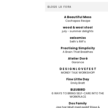
BLOGS LÁ FORA
A Beautiful Mess
Cachapas Recipe
wood & wool stool
july - summer delights
swissmiss
Seth’s Riff’s
Practising Simplicity
A Brain That Breathes
Atelier Doré
Garance
D E S I G N L O V E F E S T
MONEY TALK WORKSHOP!
Fine Little Day
Emily Bratt
BLEUBIRD
6 WAYS TO BRING SELF-CARE INTO THE
WORKPLACE
Dos Family
Jag har blivit med podd! Röse &