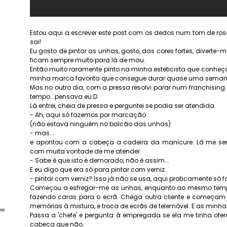
Estou aqui a escrever este post com os dedos num tom de ros
sai!
Eu gosto de pintar as unhas, gosto, das cores fortes, diverte
ficam sempre muito para lá de mau.
Então muito raramente pinto na minha esteticista que conheç
minha marca favorita que consegue durar quase uma seman
Mas no outro dia, com a pressa resolvi parar num franchisin
tempo...pensava eu:D
Lá entrei, cheia de pressa e perguntei se podia ser atendida.
- Ah, aqui só fazemos por marcação
(não estava ninguém no balcão das unhas)
- mas...
e apontou com a cabeça a cadeira da manicure. Lá me sen
com muita vontade de me atender.
- Sabe é que isto é demorado, não é assim...
E eu digo que era só para pintar com verniz.
- pintar com verniz? Isso já não se usa, aqui praticamente só 
Começou a esfregar-me as unhas, enquanto ao mesmo tempo
fazendo caras para o ecrã. Chega outra cliente e começam 
memórias à mistura, e troca de ecrãs de telemóvel. E as minha
os
Passa a 'chefe' e pergunta à empregada se ela me tinha ofe
cabeça que não.