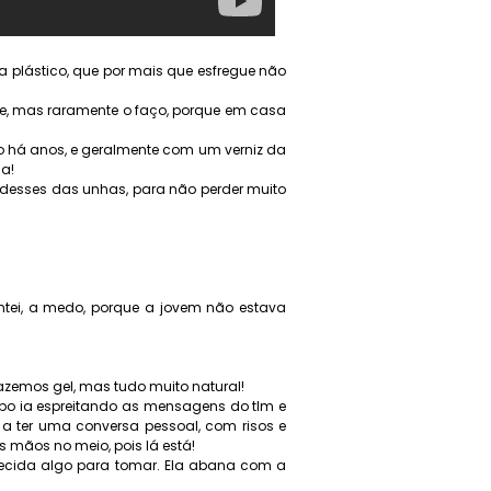
a plástico, que por mais que esfregue não
-me, mas raramente o faço, porque em casa
o há anos, e geralmente com um verniz da
a!
g desses das unhas, para não perder muito
tei, a medo, porque a jovem não estava
fazemos gel, mas tudo muito natural!
 ia espreitando as mensagens do tlm e
a ter uma conversa pessoal, com risos e
s mãos no meio, pois lá está!
recida algo para tomar. Ela abana com a