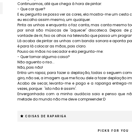
Continuamos, até que chega à hora de pintar:
- Que cor quer?
E eu pergunto se posso ver as cores, ela mostra-me um cesto c
eu escolho assim mesmo, um qualquer.
Pinta as unhas e enquanto o faz canta, mas canta mesmo t
por sinal são músicas de 'aquecer' discoteca. Depois de 
vontade de rir, fixo os olhos na televisão que passa um progra
Lá acaba de pintar as unhas com banda sonora e aponta pa
é para lá colocar as mãos, pois claro.
Pouso as mãos no secador e ela pergunta-me:
- Quer tomar alguma coisa?
Não aguento o riso...
Não, pois não!
Entra um rapaz, para fazer a depilação, todas o seguem como
giro, não sei, a imagem que me ficou dele a fazer depilação i
Acabo de secar, levanto-me e pago e a rapariga entrega-m
vezes, porque: 'isto não é assim'.
Envergonhada com a minha audácia saio e penso que nã
metade do mundo não me deve compreender:D
COISAS DE RAPARIGA
PICKS FOR YOU