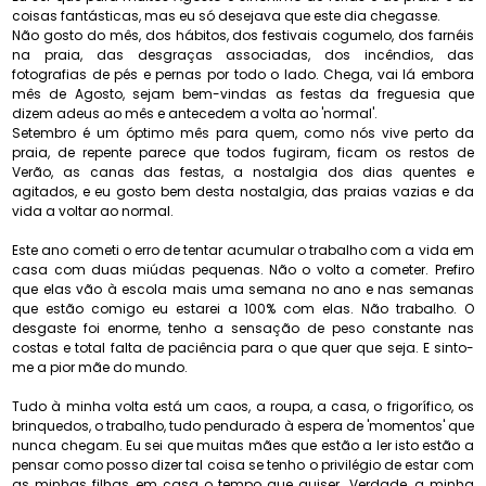
coisas fantásticas, mas eu só desejava que este dia chegasse.
Não gosto do mês, dos hábitos, dos festivais cogumelo, dos farnéis
na praia, das desgraças associadas, dos incêndios, das
fotografias de pés e pernas por todo o lado. Chega, vai lá embora
mês de Agosto, sejam bem-vindas as festas da freguesia que
dizem adeus ao mês e antecedem a volta ao 'normal'.
Setembro é um óptimo mês para quem, como nós vive perto da
praia, de repente parece que todos fugiram, ficam os restos de
Verão, as canas das festas, a nostalgia dos dias quentes e
agitados, e eu gosto bem desta nostalgia, das praias vazias e da
vida a voltar ao normal.
Este ano cometi o erro de tentar acumular o trabalho com a vida em
casa com duas miúdas pequenas. Não o volto a cometer. Prefiro
que elas vão à escola mais uma semana no ano e nas semanas
que estão comigo eu estarei a 100% com elas. Não trabalho. O
desgaste foi enorme, tenho a sensação de peso constante nas
costas e total falta de paciência para o que quer que seja. E sinto-
me a pior mãe do mundo.
Tudo à minha volta está um caos, a roupa, a casa, o frigorífico, os
brinquedos, o trabalho, tudo pendurado à espera de 'momentos' que
nunca chegam. Eu sei que muitas mães que estão a ler isto estão a
pensar como posso dizer tal coisa se tenho o privilégio de estar com
as minhas filhas em casa o tempo que quiser. Verdade, a minha