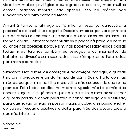
vida tem muitos privilégios e eu agradeço por eles, mas muitas
destas imagens mentais, são apenas isso, na prática não
funcionam tão bem como na teoria.
Amanhã temos o almoço de família, a festa, os carrosséis, a
procissão e a enchente de gente. Depois vamos organizar o primeiro
dia de escola e começar a colocar tudo nos eixos, os horários, as
rotinas, a vida. Felizmente continuamos a poder ir à praia, ao parque
ou onde nos apetecer, porque sim, nós podemos fazer essas coisas
todas, mas teremos também os espaços e os momentos de
trabalho vs diversão bem separados e isso é importante. Para todos,
para mim e para elas.
Setembro será o mês de começos e recomeços por aqui, algumas
(muitas) novidades e ainda tempo de pôr mãos à horta com as
miúdas, porque a minha filha mais velha não esquece do que se lhe
promete. Fala todos os dias no mesmo. Agosto não foi o mês das
concretizações, e eu já sabia que não ia ser, foi o mês de se fechar
algumas portas e deixar para trás o sabor amargo da desilusão,
para que novas janelas se possam abrir, a cabeça se possa encher
de coisas frescas e positivas e deitar para trás das costas tudo o
que não interessa.
Venha ele!