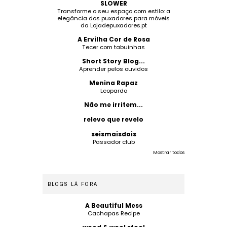
SLOWER
Transforme o seu espaço com estilo: a
elegância dos puxadores para móveis
da Lojadepuxadores.pt
A Ervilha Cor de Rosa
Tecer com tabuinhas
Short Story Blog...
Aprender pelos ouvidos
Menina Rapaz
Leopardo
Não me irritem...
relevo que revelo
seismaisdois
Passador club
Mostrar todos
BLOGS LÁ FORA
A Beautiful Mess
Cachapas Recipe