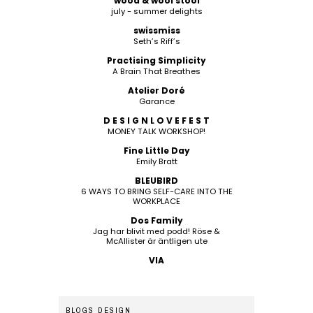
wood & wool stool
july - summer delights
swissmiss
Seth’s Riff’s
Practising Simplicity
A Brain That Breathes
Atelier Doré
Garance
D E S I G N L O V E F E S T
MONEY TALK WORKSHOP!
Fine Little Day
Emily Bratt
BLEUBIRD
6 WAYS TO BRING SELF-CARE INTO THE
WORKPLACE
Dos Family
Jag har blivit med podd! Röse &
McAllister är äntligen ute
VIA
BLOGS DESIGN