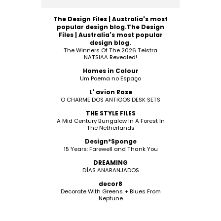
The Design Files | Australia's most
popular design blog.The Design
Files | Australia's most popular
design blog.
The Winners Of The 2026 Telstra
NATSIAA Revealed!
Homes in Colour
Um Poema no Espaço
L' avion Rose
O CHARME DOS ANTIGOS DESK SETS
THE STYLE FILES
A Mid Century Bungalow In A Forest In
The Netherlands
Design*Sponge
15 Years: Farewell and Thank You
DREAMING
DÍAS ANARANJADOS
decor8
Decorate With Greens + Blues From
Neptune