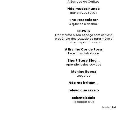
A Barraca do Carlitos
Não mudes nunca
diário #20260704
The Ressabiator
O que faz o ensino?
SLOWER
Transforme o seu espaço com estilo: a
elegância dos puxadores para móveis
da Lojadepuxadores.pt
A Ervilha Cor de Rosa
Tecer com tabuinhas
Short Story Blog...
Aprender pelos ouvidos
Menina Rapaz
Leopardo
Não me irritem...
relevo que revelo
seismaisdois
Passador club
Mostrar tod