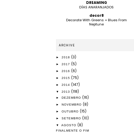
DREAMING
DÍAS ANARANJADOS
decor8
Decorate With Greens + Blues From
Neptune
ARCHIVE
(3)
►
2018
(5)
►
2017
(6)
►
2016
(75)
►
2015
(147)
►
2014
(118)
▼
2013
(16)
►
DEZEMBRO
(8)
►
NOVEMBRO
(15)
►
OUTUBRO
(10)
►
SETEMBRO
(8)
▼
AGOSTO
FINALMENTE O FIM