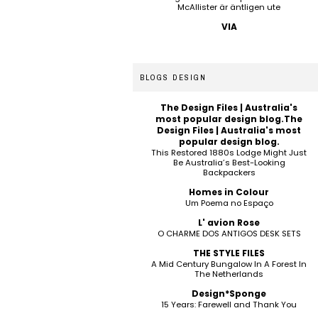
McAllister är äntligen ute
VIA
BLOGS DESIGN
The Design Files | Australia's
most popular design blog.The
Design Files | Australia's most
popular design blog.
This Restored 1880s Lodge Might Just
Be Australia’s Best-Looking
Backpackers
Homes in Colour
Um Poema no Espaço
L' avion Rose
O CHARME DOS ANTIGOS DESK SETS
THE STYLE FILES
A Mid Century Bungalow In A Forest In
The Netherlands
Design*Sponge
15 Years: Farewell and Thank You