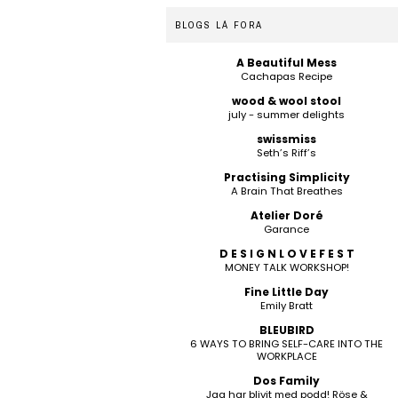
BLOGS LÁ FORA
A Beautiful Mess
Cachapas Recipe
wood & wool stool
july - summer delights
swissmiss
Seth’s Riff’s
Practising Simplicity
A Brain That Breathes
Atelier Doré
Garance
D E S I G N L O V E F E S T
MONEY TALK WORKSHOP!
Fine Little Day
Emily Bratt
BLEUBIRD
6 WAYS TO BRING SELF-CARE INTO THE
WORKPLACE
Dos Family
Jag har blivit med podd! Röse &