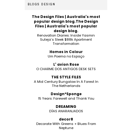
BLOGS DESIGN
The Design Files | Australia's most
popular design blog.The Design
Files | Australia's most popular
design blog.
Renovation Diaries: Inside Yasmin
Suteja’s Sleek $88k Apartment
Transformation
Homes in Colour
Um Poema no Espaço
L' avion Rose
O CHARME DOS ANTIGOS DESK SETS
THE STYLE FILES
A Mid Century Bungalow In A Forest In
The Netherlands
Design*Sponge
15 Years: Farewell and Thank You
DREAMING
DÍAS ANARANJADOS
decor8
Decorate With Greens + Blues From
Neptune