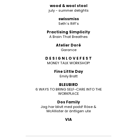
wood & wool stool
july - summer delights
swissmiss
Seth’s Riff’s
Practising Simplicity
A Brain That Breathes
Atelier Doré
Garance
D E S I G N L O V E F E S T
MONEY TALK WORKSHOP!
Fine Little Day
Emily Bratt
BLEUBIRD
6 WAYS TO BRING SELF-CARE INTO THE
WORKPLACE
Dos Family
Jag har blivit med podd! Röse &
McAllister är äntligen ute
VIA