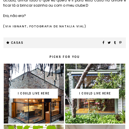
acaba, afinal tudo o que eu quero é ir para esta casa na árvore e
ficar lá a brincar sozinha ou com o meu clube:D
Era, não era?
(VIA IGNANT, FOTOGRAFIA DE NATALIA VIAL)
CASAS
PICKS FOR YOU
I COULD LIVE HERE
I COULD LIVE HERE