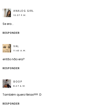
ANALOG GIRL
10:37 P.M.
Se era...
RESPONDER
VAL
11:43 A.M.
então não era?
RESPONDER
BOOP
8:27 A.M.
Também quero férias!!!!!! :D
RESPONDER