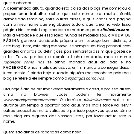
queria abordar.
A determinada altura, quando esta coisa dos blogs me começou a
proporcionar trabalho, achei que este nome era muito infantil,
demasiado feminino, entre outras crises, e quis criar uma página
com o meu nome que englobasse tudo o que fazia na web. Essa
página iria ser este blog e por isso a mudança para
silviasilva.com
.
Mas a verdade é que essa ideia nunca se materializou, o
MUDA DE
PÁGINA
ganhou identidade própria e um espaço bem distinto, e
este blog...bem, este blog manteve-se sempre um blog pessoal, sem
grandes amarras ou definições, pois sempre foi assim que gostei de
o ter. Talvez por isso o domínio tenha mudado, mas o nome
raparigas como nós
se tenha mantido aqui do lado e no
FACEBOOK
e nos mails que usava, enfim, nunca o consegui deixar
ir realmente. E ainda hoje, quando alguém me reconhece pelo meu
blog se refere a ele sempre como o
raparigas como nós
.
Ora, hoje é dia de arrumar verdadeiramente a casa, e por isso ali em
cima no browser vocês podem ler novamente
www.raparigascomonos.com
. O domínio s
ilviasilva.com
vai estar
durante um tempo a apontar para aqui, mas mais tarde vai servir
outros propósitos muito valiosos e por isso peço-vos que se têm o
meu blog em alguma das vossas listas, por favor actualizem o
nome.
Quem são afinal as raparigas como nós?