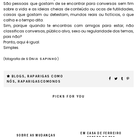
São pessoas que gostam de se encontrar para conversas sem fim
sobre a vida e as ideias cheias de conteúdo ou ocas de futilidades,
coisas que gostam ou detestam, mundos reais ou fictícios, o que
calha e o tempo dita.
Sim, porque quando te encontras com amigos para estar, não
classificas conversas, público alvo, sexo ou regularidade dos temas,
pois não?
Pronto, aqui é igual.
Simples.
(fotografia de
SÓNIA SAPINHO
)
BLOGS
,
RAPARIGAS COMO
NÓS
,
RAPARIGASCOMONOS
PICKS FOR YOU
EM CASA DE FERREIRO
SOBRE AS MUDANÇAS