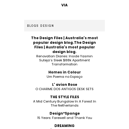
VIA
BLOGS DESIGN
The Design Files | Australia's most
popular design blog.The Design
Files | Australia's most popular
design blog.
Renovation Diaries: Inside Yasmin
Suteja’s Sleek $88k Apartment
Transformation
Homes in Colour
Um Poema no Espaço
L' avion Rose
O CHARME DOS ANTIGOS DESK SETS
THE STYLE FILES
A Mid Century Bungalow In A Forest In
The Netherlands
Design*Sponge
15 Years: Farewell and Thank You
DREAMING