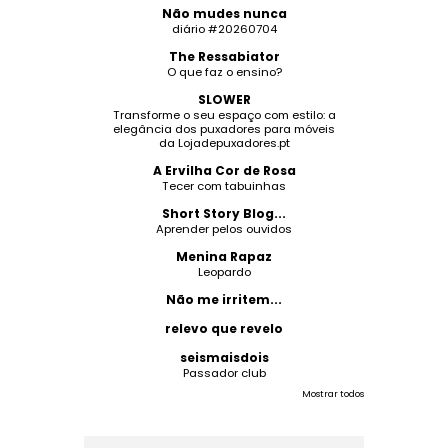
Não mudes nunca
diário #20260704
The Ressabiator
O que faz o ensino?
SLOWER
Transforme o seu espaço com estilo: a
elegância dos puxadores para móveis
da Lojadepuxadores.pt
A Ervilha Cor de Rosa
Tecer com tabuinhas
Short Story Blog...
Aprender pelos ouvidos
Menina Rapaz
Leopardo
Não me irritem...
relevo que revelo
seismaisdois
Passador club
Mostrar todos