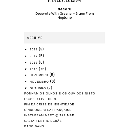
DÍAS ANARANJADOS
decor8
Decorate With Greens + Blues From
Neptune
ARCHIVE
(3)
►
2018
(5)
►
2017
(6)
►
2016
(75)
▼
2015
(5)
►
DEZEMBRO
(6)
►
NOVEMBRO
(7)
▼
OUTUBRO
PONHAM OS OLHOS E OS OUVIDOS NISTO
I COULD LIVE HERE
FIM DA CRISE DE IDENTIDADE
SÍNDROME 'A LA FRANÇAISE'
INSTAGRAM MEET @ TAP M&E
SALTAR ENTRE ECRÃS
BANG BANG