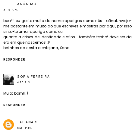
ANÓNIMO
3:19 P.M.
boa!!!! eu gosto muito do nome raparigas como nós... afinal, revejo-
me bastante em muito do que escreves e mostras por aqui, por isso
sinto-te uma rapariga como eu!
quanto a crises de identidade e afins... também tenho! deve ser da
era em que nascemos! :P
beijnhos da costa alentejana, Xana
RESPONDER
SOFIA FERREIRA
4:10 P.M.
Muito bom!! ;)
RESPONDER
TATIANA S.
5:21 P.M.