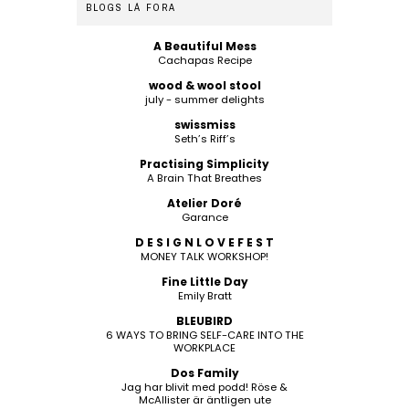
BLOGS LÁ FORA
A Beautiful Mess
Cachapas Recipe
wood & wool stool
july - summer delights
swissmiss
Seth’s Riff’s
Practising Simplicity
A Brain That Breathes
Atelier Doré
Garance
D E S I G N L O V E F E S T
MONEY TALK WORKSHOP!
Fine Little Day
Emily Bratt
BLEUBIRD
6 WAYS TO BRING SELF-CARE INTO THE
WORKPLACE
Dos Family
Jag har blivit med podd! Röse &
McAllister är äntligen ute