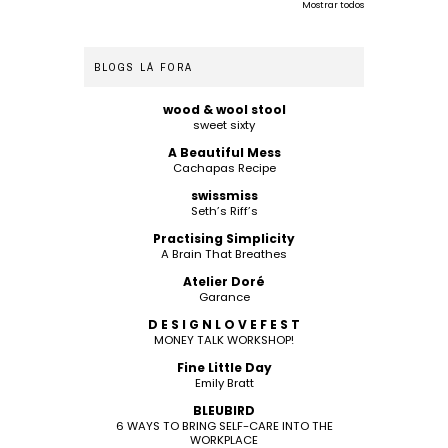
Mostrar todos
BLOGS LÁ FORA
wood & wool stool
sweet sixty
A Beautiful Mess
Cachapas Recipe
swissmiss
Seth’s Riff’s
Practising Simplicity
A Brain That Breathes
Atelier Doré
Garance
D E S I G N L O V E F E S T
MONEY TALK WORKSHOP!
Fine Little Day
Emily Bratt
BLEUBIRD
6 WAYS TO BRING SELF-CARE INTO THE
WORKPLACE