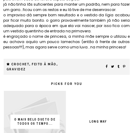
já não tinha lãs suficientes para manter um padrão, nem para fazer
um gorro...ficou com os restos e eu lá tive de me desenrascar.
o improviso dá sempre bom resultado e o vestido da lígia acabou
por ficar muito bonito. o gorro provavelmente também já não seria
adequado para a época em que ela vai nascer, por isso fica com
um vestido quentinho de entrada na primavera.
é engraçado o nome de princesa, a minha mãe sempre o utilizou e
eu achava aquilo um pouco lamechas (então à frente de outras
pessoas!!!!), mas agora serve como uma luva...na minha princesa!
CROCHET
,
FEITO À MÃO
,
GRAVIDEZ
PICKS FOR YOU
O MAIS BELO DUETO DE
LONG WAY
TODOS OS TEMPO...