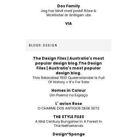
Dos Family
Jag har blivit med podd! Röse &
McAllister är äntligen ute
VIA
BLOGS DESIGN
The Design Files | Australia's most
popular design blog.The Design
Files | Australia's most popular
design blog.
This Relocated 1910 Queenslander Is Full
Of History + It’s For Sale
Homes in Colour
Um Poema no Espaço
L' avion Rose
O CHARME DOS ANTIGOS DESK SETS
THE STYLE FILES
A Mid Century Bungalow In A Forest In
The Netherlands
Design*Sponge