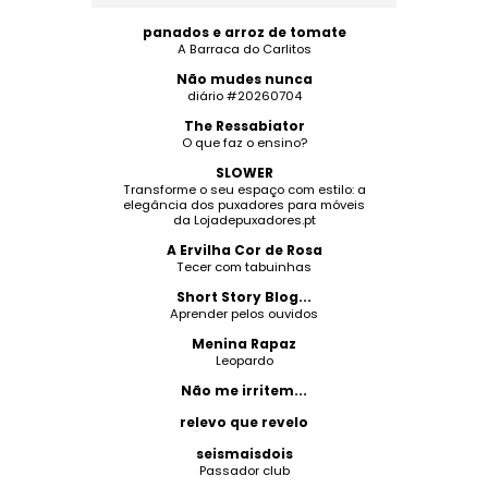
panados e arroz de tomate
A Barraca do Carlitos
Não mudes nunca
diário #20260704
The Ressabiator
O que faz o ensino?
SLOWER
Transforme o seu espaço com estilo: a
elegância dos puxadores para móveis
da Lojadepuxadores.pt
A Ervilha Cor de Rosa
Tecer com tabuinhas
Short Story Blog...
Aprender pelos ouvidos
Menina Rapaz
Leopardo
Não me irritem...
relevo que revelo
seismaisdois
Passador club