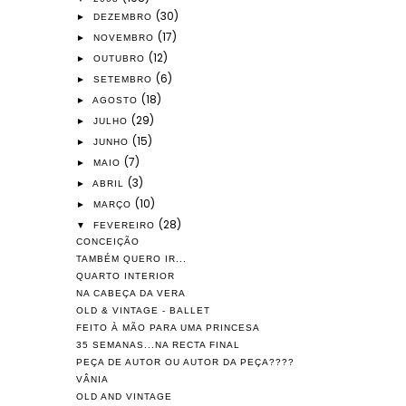
(30)
►
DEZEMBRO
(17)
►
NOVEMBRO
(12)
►
OUTUBRO
(6)
►
SETEMBRO
(18)
►
AGOSTO
(29)
►
JULHO
(15)
►
JUNHO
(7)
►
MAIO
(3)
►
ABRIL
(10)
►
MARÇO
(28)
▼
FEVEREIRO
CONCEIÇÃO
TAMBÉM QUERO IR...
QUARTO INTERIOR
NA CABEÇA DA VERA
OLD & VINTAGE - BALLET
FEITO À MÃO PARA UMA PRINCESA
35 SEMANAS...NA RECTA FINAL
PEÇA DE AUTOR OU AUTOR DA PEÇA????
VÂNIA
OLD AND VINTAGE