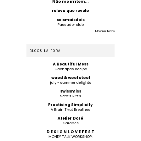
Não me irritem...
relevo que revelo
seismaisdois
Passador club
Mostrar todos
BLOGS LÁ FORA
A Beautiful Mess
Cachapas Recipe
wood & wool stool
july - summer delights
swissmiss
Seth’s Riff’s
Practising Simplicity
A Brain That Breathes
Atelier Doré
Garance
D E S I G N L O V E F E S T
MONEY TALK WORKSHOP!