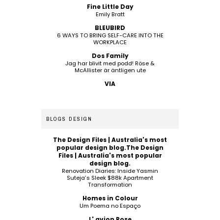
Fine Little Day
Emily Bratt
BLEUBIRD
6 WAYS TO BRING SELF-CARE INTO THE
WORKPLACE
Dos Family
Jag har blivit med podd! Röse &
McAllister är äntligen ute
VIA
BLOGS DESIGN
The Design Files | Australia's most
popular design blog.The Design
Files | Australia's most popular
design blog.
Renovation Diaries: Inside Yasmin
Suteja’s Sleek $88k Apartment
Transformation
Homes in Colour
Um Poema no Espaço
L' avion Rose