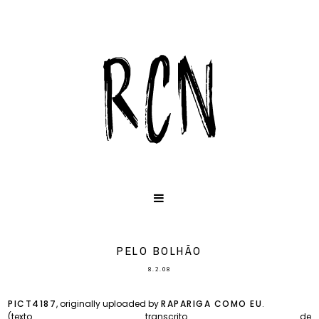
PELO BOLHÃO
8.2.08
PICT4187
, originally uploaded by
RAPARIGA COMO EU
.
(texto transcrito de