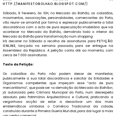
HTTP://MANIFESTOBOLHAO.BLOGSPOT.COM/
)
Sábado, 9 Fevereiro, às 10H, no Mercado do Bolhão, os cidadãos,
movimentos, associações, personalidades, comerciantes do Porto,
vão reunir-se amanhã por forma a expressar publicamente a total
discordância com o acto de pura especulação imobiliária que vai
acontecer no Mercado do Bolhão, demolindo todo o interior do
Mercado do Bolhão para transformação num shopping.
Irá decorrer no Sábado a recolha de assinaturas para
PETIÇÃO
ONLINE
, lançada na semana passada, para ser entregue na
Assembleia da República. A petição conta até ao momento, com
cerca de 7.000 assinaturas.
Texto da Petição:
Os cidadãos do Porto não podem deixar de manifestar,
publicamente a sua total discordância e solicitar às Entidades e
Organismos competentes que impeçam esse “acto de puro
mercantilismo”, que pode ser «a demolição do Mercado do Bolhão»,
já autorizada pela Câmara Municipal do Porto, num desrespeito
absoluto pelo Património Arquitectónico e Cultural, praticando a
vergonhosa acção de estar a desactivar um dos mais
emblemáticos símbolos o Comércio Tradicional da cidade,
construído durante a Primeira Guerra Mundial, para dar lugar a mais
um centro comercial.