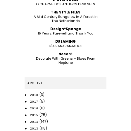
O CHARME DOS ANTIGOS DESK SETS
THE STYLE FILES
A Mid Century Bungalow In A Forest In
The Netherlands
Design*Sponge
15 Years: Farewell and Thank You
DREAMING
DÍAS ANARANJADOS
decor8
Decorate With Greens + Blues From
Neptune
ARCHIVE
(3)
►
2018
(5)
►
2017
(6)
►
2016
(75)
►
2015
(147)
►
2014
(118)
►
2013