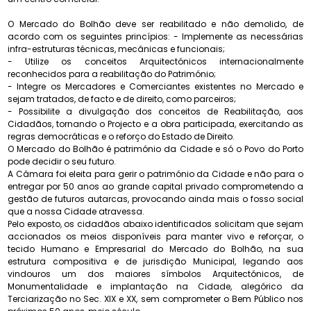
O Mercado do Bolhão deve ser reabilitado e não demolido, de
acordo com os seguintes princípios: - Implemente as necessárias
infra-estruturas técnicas, mecânicas e funcionais;
- Utilize os conceitos Arquitectónicos internacionalmente
reconhecidos para a reabilitação do Património;
- Integre os Mercadores e Comerciantes existentes no Mercado e
sejam tratados, de facto e de direito, como parceiros;
- Possibilite a divulgação dos conceitos de Reabilitação, aos
Cidadãos, tornando o Projecto e a obra participada, exercitando as
regras democráticas e o reforço do Estado de Direito.
O Mercado do Bolhão é património da Cidade e só o Povo do Porto
pode decidir o seu futuro.
A Câmara foi eleita para gerir o património da Cidade e não para o
entregar por 50 anos ao grande capital privado comprometendo a
gestão de futuros autarcas, provocando ainda mais o fosso social
que a nossa Cidade atravessa.
Pelo exposto, os cidadãos abaixo identificados solicitam que sejam
accionados os meios disponíveis para manter vivo e reforçar, o
tecido Humano e Empresarial do Mercado do Bolhão, na sua
estrutura compositiva e de jurisdição Municipal, legando aos
vindouros um dos maiores símbolos Arquitectónicos, de
Monumentalidade e implantação na Cidade, alegórico da
Terciarização no Sec. XIX e XX, sem comprometer o Bem Público nos