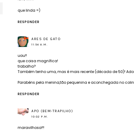
que linda =)
RESPONDER
ARES DE GATO
11:54 A.M.
uau!!
que coisa magnífica!
trabalha?
Também tenho uma, mas é mais recente (década de 50)! Adoro
Parabéns pela menina,tão pequenina e aconchegada no col
RESPONDER
APO (BEM-TRAPILHO)
10:02 P.M.
maravilhosa!!!