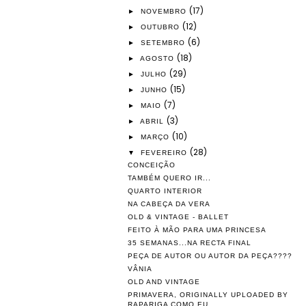
(17)
►
NOVEMBRO
(12)
►
OUTUBRO
(6)
►
SETEMBRO
(18)
►
AGOSTO
(29)
►
JULHO
(15)
►
JUNHO
(7)
►
MAIO
(3)
►
ABRIL
(10)
►
MARÇO
(28)
▼
FEVEREIRO
CONCEIÇÃO
TAMBÉM QUERO IR...
QUARTO INTERIOR
NA CABEÇA DA VERA
OLD & VINTAGE - BALLET
FEITO À MÃO PARA UMA PRINCESA
35 SEMANAS...NA RECTA FINAL
PEÇA DE AUTOR OU AUTOR DA PEÇA????
VÂNIA
OLD AND VINTAGE
PRIMAVERA, ORIGINALLY UPLOADED BY
RAPARIGA COMO EU.