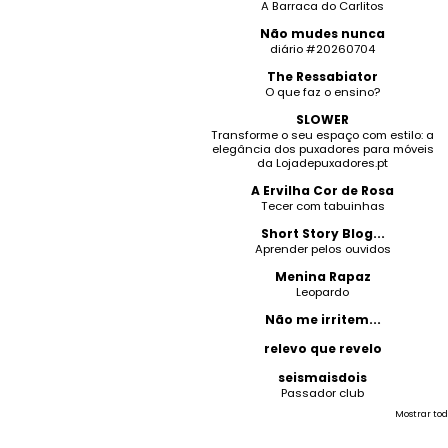
A Barraca do Carlitos
Não mudes nunca
diário #20260704
The Ressabiator
O que faz o ensino?
SLOWER
Transforme o seu espaço com estilo: a
elegância dos puxadores para móveis
da Lojadepuxadores.pt
A Ervilha Cor de Rosa
Tecer com tabuinhas
Short Story Blog...
Aprender pelos ouvidos
Menina Rapaz
Leopardo
Não me irritem...
relevo que revelo
seismaisdois
Passador club
Mostrar tod