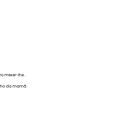
 mexer-lhe...
inho da mamã.