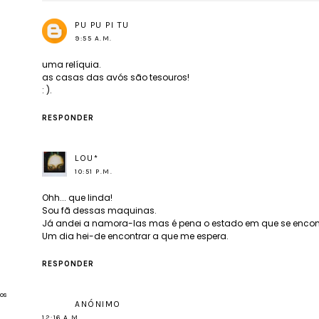
PU PU PI TU
9:55 A.M.
uma relíquia.
as casas das avós são tesouros!
: ).
RESPONDER
LOU*
10:51 P.M.
Ohh... que linda!
Sou fã dessas maquinas.
Já andei a namora-las mas é pena o estado em que se enco
Um dia hei-de encontrar a que me espera.
RESPONDER
os
ANÓNIMO
12:16 A.M.