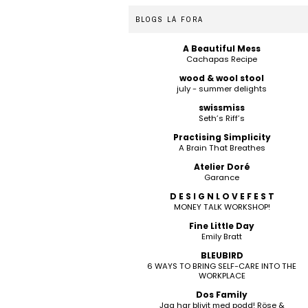
BLOGS LÁ FORA
A Beautiful Mess
Cachapas Recipe
wood & wool stool
july - summer delights
swissmiss
Seth’s Riff’s
Practising Simplicity
A Brain That Breathes
Atelier Doré
Garance
D E S I G N L O V E F E S T
MONEY TALK WORKSHOP!
Fine Little Day
Emily Bratt
BLEUBIRD
6 WAYS TO BRING SELF-CARE INTO THE
WORKPLACE
Dos Family
Jag har blivit med podd! Röse &