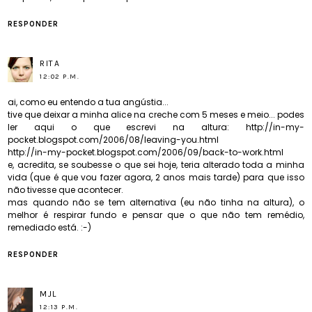
RESPONDER
RITA
12:02 P.M.
ai, como eu entendo a tua angústia...
tive que deixar a minha alice na creche com 5 meses e meio... podes
ler aqui o que escrevi na altura: http://in-my-
pocket.blogspot.com/2006/08/leaving-you.html
http://in-my-pocket.blogspot.com/2006/09/back-to-work.html
e, acredita, se soubesse o que sei hoje, teria alterado toda a minha
vida (que é que vou fazer agora, 2 anos mais tarde) para que isso
não tivesse que acontecer.
mas quando não se tem alternativa (eu não tinha na altura), o
melhor é respirar fundo e pensar que o que não tem remédio,
remediado está. :-)
RESPONDER
MJL
12:13 P.M.