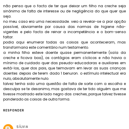
não penso que o facto de ter que deixar um filho na creche seja
sinónimo de falta de interesse ou de negligência do que quer que
seja.
no meu caso era uma necessidade. veio a revelar-se a pior opção
possível, obviamente por causa das normas de higiene não-
vigentes e pelo facto de reinar a incompetência e o bom-senso
faltar.
podia aqui enumerar todas as coisas que aconteceram, mas
transformaria este comentário num testamento.
a minha filha esteve doente quase permanentemente (saía da
creche e ficava boa), os contágios eram cíclicos e não havia o
mínimo de cuidado quer das pseudo-educadoras e auxiliares em
evitá-los, quer dos pais, que teimavam em levar as suas crianças
doentes depois de terem dado 1 benuron. o estímulo intelectual era
nulo, absolutamente nulo.
talvez tenha sido uma questão de falta de sorte com a escolha e
desculpa se te desanimo, mas gostava de ter tido alguém que me
tivesse mostrado este lado negro das creches, porque talvez tivesse
ponderado as coisas de outra forma.
RESPONDER
SÍLVIA