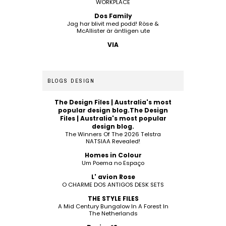
WORKPLACE
Dos Family
Jag har blivit med podd! Röse &
McAllister är äntligen ute
VIA
BLOGS DESIGN
The Design Files | Australia's most
popular design blog.The Design
Files | Australia's most popular
design blog.
The Winners Of The 2026 Telstra
NATSIAA Revealed!
Homes in Colour
Um Poema no Espaço
L' avion Rose
O CHARME DOS ANTIGOS DESK SETS
THE STYLE FILES
A Mid Century Bungalow In A Forest In
The Netherlands