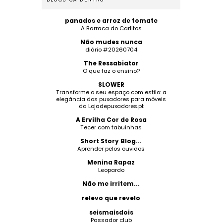
panados e arroz de tomate
A Barraca do Carlitos
Não mudes nunca
diário #20260704
The Ressabiator
O que faz o ensino?
SLOWER
Transforme o seu espaço com estilo: a
elegância dos puxadores para móveis
da Lojadepuxadores.pt
A Ervilha Cor de Rosa
Tecer com tabuinhas
Short Story Blog...
Aprender pelos ouvidos
Menina Rapaz
Leopardo
Não me irritem...
relevo que revelo
seismaisdois
Passador club