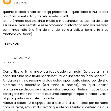
3:37 P.M.
quanto à escola não tenho qq problema, a qualidade é muito boa,
ou não fosse ela dirigida pela minha irmã!
tenho é medo que ela sinta muita a mudança, mas acima de tudo,
sei que eu vou sentir!!!! e esse problema o infantário não vai resolver!
bem, mas não é o fim do mundo, se ela estiver bem e feliz eu
também vou ficar:)
RESPONDER
ANÓNIMO
11:05 P.M.
Como tive a M. a meio da faculdade foi mais fácil, para mim,
conciliar tudo pela flexibilidade natural de um estado "não-laboral".
Ainda assim, no recomeço das aulas após parto ainda ponderei a
hipótese do infantário (ela tinha 6 meses), do qual desisti
prontamente depois de visitar muitos berçários. Tinham todos boas
condições mas não achei que uma criança daquela idade tivesse
algo a ganhar naquele ambiente.
Naquela altura fiz a opção de a deixar 3 dias inteiros por semana
com os avós, em vez do berçário, e até hoje tenho a certeza de que