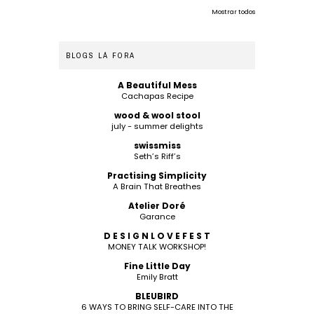
Mostrar todos
BLOGS LÁ FORA
A Beautiful Mess
Cachapas Recipe
wood & wool stool
july - summer delights
swissmiss
Seth’s Riff’s
Practising Simplicity
A Brain That Breathes
Atelier Doré
Garance
D E S I G N L O V E F E S T
MONEY TALK WORKSHOP!
Fine Little Day
Emily Bratt
BLEUBIRD
6 WAYS TO BRING SELF-CARE INTO THE