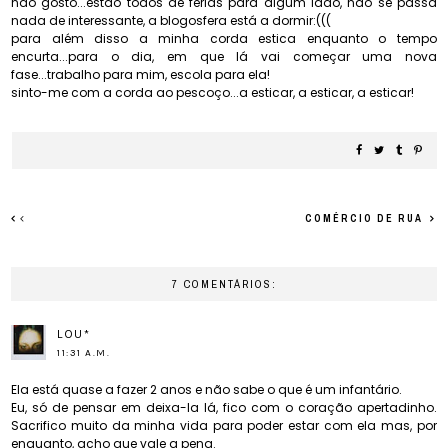
não gosto...estão todos de férias para algum lado, não se passa
nada de interessante, a blogosfera está a dormir:(((
para além disso a minha corda estica enquanto o tempo
encurta...para o dia, em que lá vai começar uma nova
fase...trabalho para mim, escola para ela!
sinto-me com a corda ao pescoço...a esticar, a esticar, a esticar!
COMÉRCIO DE RUA
7 COMENTÁRIOS:
LOU*
11:31 A.M.
Ela está quase a fazer 2 anos e não sabe o que é um infantário.
Eu, só de pensar em deixa-la lá, fico com o coração apertadinho.
Sacrifico muito da minha vida para poder estar com ela mas, por
enquanto, acho que vale a pena.