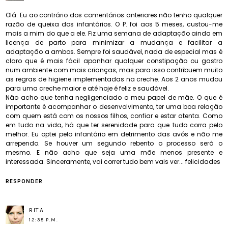
Olá. Eu ao contrário dos comentários anteriores não tenho qualquer
razão de queixa dos infantários. O P. foi aos 5 meses, custou-me
mais a mim do que a ele. Fiz uma semana de adaptação ainda em
licença de parto para minimizar a mudança e facilitar a
adaptação a ambos. Sempre foi saudável, nada de especial mas é
claro que é mais fácil apanhar qualquer constipação ou gastro
num ambiente com mais crianças, mas para isso contribuem muito
as regras de higiene implementadas na creche. Aos 2 anos mudou
para uma creche maior e até hoje é feliz e saudável.
Não acho que tenha negligenciado o meu papel de mãe. O que é
importante é acompanhar o desenvolvimento, ter uma boa relação
com quem está com os nossos filhos, confiar e estar atenta. Como
em tudo na vida, há que ter serenidade para que tudo corra pelo
melhor. Eu optei pelo infantário em detrimento das avós e não me
arrependo. Se houver um segundo rebento o processo será o
mesmo. E não acho que seja uma mãe menos presente e
interessada. Sinceramente, vai correr tudo bem vais ver... felicidades
RESPONDER
RITA
12:35 P.M.