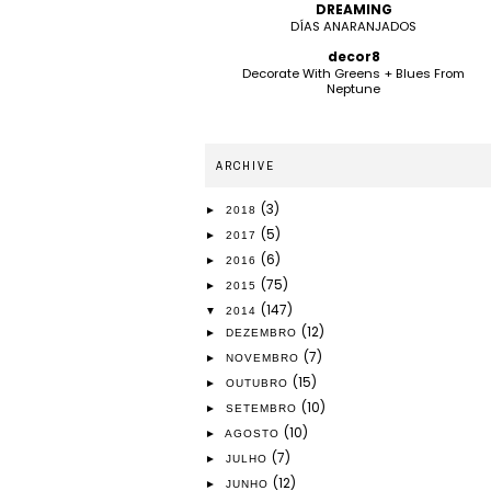
DREAMING
DÍAS ANARANJADOS
decor8
Decorate With Greens + Blues From
Neptune
ARCHIVE
(3)
►
2018
(5)
►
2017
(6)
►
2016
(75)
►
2015
(147)
▼
2014
(12)
►
DEZEMBRO
(7)
►
NOVEMBRO
(15)
►
OUTUBRO
(10)
►
SETEMBRO
(10)
►
AGOSTO
(7)
►
JULHO
(12)
►
JUNHO