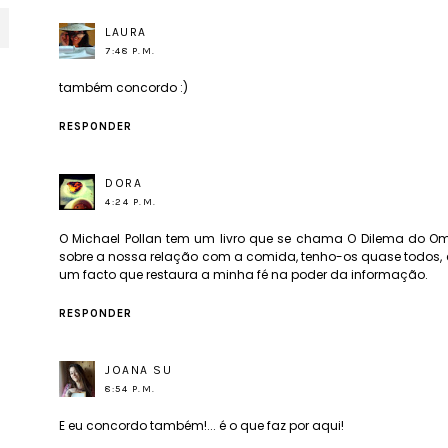
LAURA
7:48 P.M.
também concordo :)
RESPONDER
DORA
4:24 P.M.
O Michael Pollan tem um livro que se chama O Dilema do Omn
sobre a nossa relação com a comida, tenho-os quase todos, em 
um facto que restaura a minha fé na poder da informação.
RESPONDER
JOANA SU
8:54 P.M.
E eu concordo também!... é o que faz por aqui!