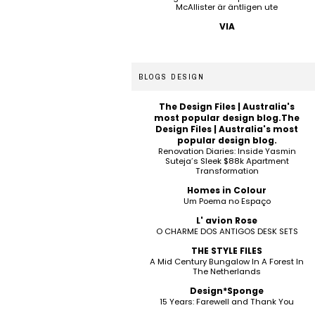
McAllister är äntligen ute
VIA
BLOGS DESIGN
The Design Files | Australia's
most popular design blog.The
Design Files | Australia's most
popular design blog.
Renovation Diaries: Inside Yasmin
Suteja’s Sleek $88k Apartment
Transformation
Homes in Colour
Um Poema no Espaço
L' avion Rose
O CHARME DOS ANTIGOS DESK SETS
THE STYLE FILES
A Mid Century Bungalow In A Forest In
The Netherlands
Design*Sponge
15 Years: Farewell and Thank You