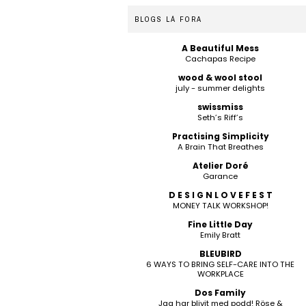
BLOGS LÁ FORA
A Beautiful Mess
Cachapas Recipe
wood & wool stool
july - summer delights
swissmiss
Seth’s Riff’s
Practising Simplicity
A Brain That Breathes
Atelier Doré
Garance
D E S I G N L O V E F E S T
MONEY TALK WORKSHOP!
Fine Little Day
Emily Bratt
BLEUBIRD
6 WAYS TO BRING SELF-CARE INTO THE
WORKPLACE
Dos Family
Jag har blivit med podd! Röse &