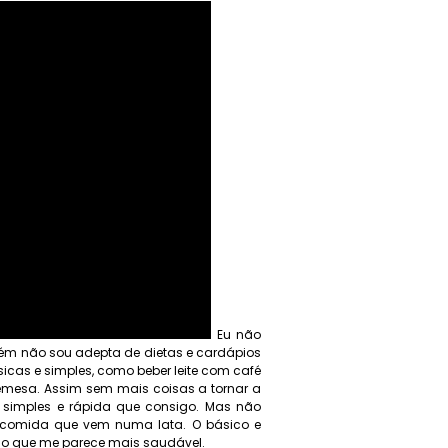
Eu não
ém não sou adepta de dietas e cardápios
sicas e simples, como beber leite com café
remesa. Assim sem mais coisas a tornar a
 simples e rápida que consigo. Mas não
o comida que vem numa lata. O básico e
é o que me parece mais saudável.