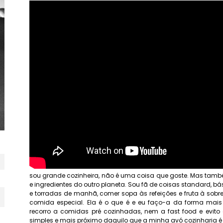
sou grande cozinheira, não é uma coisa que goste. Mas tamb
e ingredientes do outro planeta. Sou fã de coisas standard, bá
e torradas de manhã, comer sopa às refeições e fruta à sob
comida especial. Ela é o que é e eu faço-a da forma mais
recorro a comidas pré cozinhadas, nem a fast food e evit
simples e mais próximo daquilo que a minha avó cozinharia 