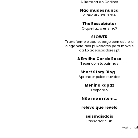
A Barraca do Carlitos
Não mudes nunca
diário #20260704
The Ressabiator
O que faz o ensino?
SLOWER
Transforme o seu espaço com estilo: a
elegância dos puxadores para móveis
da Lojadepuxadores.pt
A Ervilha Cor de Rosa
Tecer com tabuinhas
Short Story Blog...
Aprender pelos ouvidos
Menina Rapaz
Leopardo
Não me irritem...
relevo que revelo
seismaisdois
Passador club
Mostrar tod