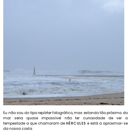
Eu não sou do tipo repórter fotográfico, mas estando tão próxima do
mar seria quase impossível não ter curiosidade de ver a
tempestade a que chamaram de
HÉRCULES
e está a aproximar-se
da nossa costa.