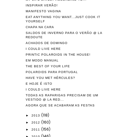
INSPIRAR VERÃO!
MANIFESTO VAGINA
EAT ANYTHING YOU WANT...JUST COOK IT
YOURSELF
CHAPA NA CARA
SALDOS DE INVERNO PARA O VERÃO @ LA
REDOUTE
ACHADOS DE DOMINGO
I COULD LIVE HERE
PRINTIC POLAROIDS IN THE HOUSE!
EM MODO MANUAL
THE BEST OF YOUR LIFE
POLAROIDS PARA PORTUGAL
HAVE YOU MET HÉRCULES?
E HOJE É ISTO
I COULD LIVE HERE
TODAS AS RAPARIGAS PRECISAM DE UM
VESTIDO @ LA RED...
AGORA QUE SE ACABARAM AS FESTAS
(118)
►
2013
(160)
►
2012
(156)
►
2011
(146)
►
2010