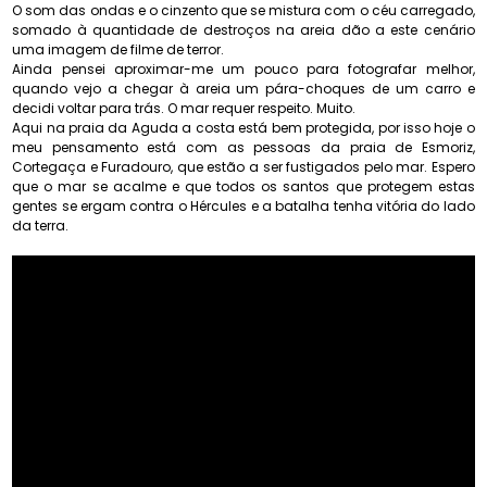
O som das ondas e o cinzento que se mistura com o céu carregado,
somado à quantidade de destroços na areia dão a este cenário
uma imagem de filme de terror.
Ainda pensei aproximar-me um pouco para fotografar melhor,
quando vejo a chegar à areia um pára-choques de um carro e
decidi voltar para trás. O mar requer respeito. Muito.
Aqui na praia da Aguda a costa está bem protegida, por isso hoje o
meu pensamento está com as pessoas da praia de Esmoriz,
Cortegaça e Furadouro, que estão a ser fustigados pelo mar. Espero
que o mar se acalme e que todos os santos que protegem estas
gentes se ergam contra o Hércules e a batalha tenha vitória do lado
da terra.