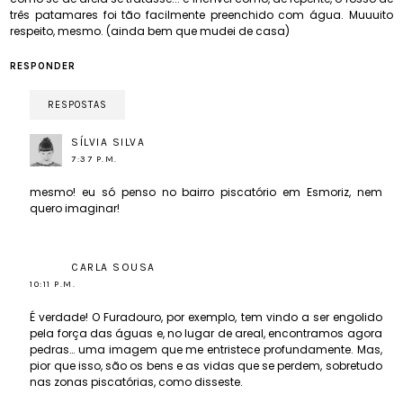
três patamares foi tão facilmente preenchido com água. Muuuito
respeito, mesmo. (ainda bem que mudei de casa)
RESPONDER
RESPOSTAS
SÍLVIA SILVA
7:37 P.M.
mesmo! eu só penso no bairro piscatório em Esmoriz, nem
quero imaginar!
CARLA SOUSA
10:11 P.M.
É verdade! O Furadouro, por exemplo, tem vindo a ser engolido
pela força das águas e, no lugar de areal, encontramos agora
pedras… uma imagem que me entristece profundamente. Mas,
pior que isso, são os bens e as vidas que se perdem, sobretudo
nas zonas piscatórias, como disseste.