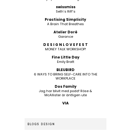
swissmiss
Seth’s Riff’s
Practising Simplicity
A Brain That Breathes
Atelier Doré
Garance
D E S I G N L O V E F E S T
MONEY TALK WORKSHOP!
Fine Little Day
Emily Bratt
BLEUBIRD
6 WAYS TO BRING SELF-CARE INTO THE
WORKPLACE
Dos Family
Jag har blivit med podd! Röse &
McAllister är äntligen ute
VIA
BLOGS DESIGN