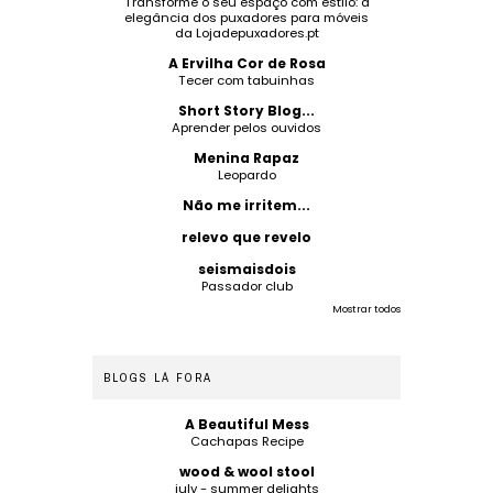
Transforme o seu espaço com estilo: a
elegância dos puxadores para móveis
da Lojadepuxadores.pt
A Ervilha Cor de Rosa
Tecer com tabuinhas
Short Story Blog...
Aprender pelos ouvidos
Menina Rapaz
Leopardo
Não me irritem...
relevo que revelo
seismaisdois
Passador club
Mostrar todos
BLOGS LÁ FORA
A Beautiful Mess
Cachapas Recipe
wood & wool stool
july - summer delights