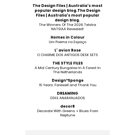
The Design Files | Australia's most
popular design blog.The Design
Files | Australia's most popular
design blog.
The Winners Of The 2026 Telstra
NATSIAA Revealed!
Homes in Colour
Um Poema no Espaço
L' avion Rose
O CHARME DOS ANTIGOS DESK SETS
THE STYLE FILES
A Mid Century Bungalow In A Forest In
The Netherlands
Design*Sponge
15 Years: Farewell and Thank You
DREAMING
DÍAS ANARANJADOS
decor8
Decorate With Greens + Blues From
Neptune