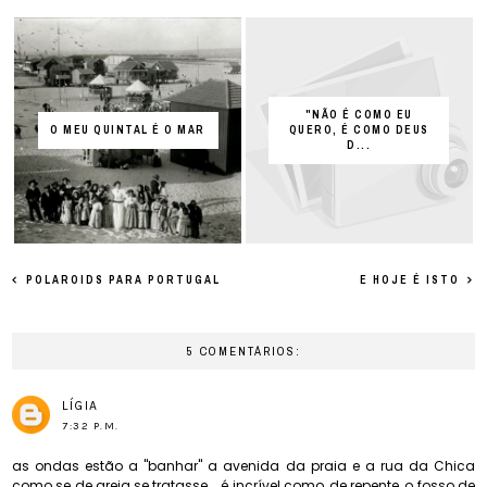
"NÃO É COMO EU
O MEU QUINTAL É O MAR
QUERO, É COMO DEUS
D...
POLAROIDS PARA PORTUGAL
E HOJE É ISTO
5 COMENTÁRIOS:
LÍGIA
7:32 P.M.
as ondas estão a "banhar" a avenida da praia e a rua da Chica
como se de areia se tratasse... é incrível como, de repente, o fosso de