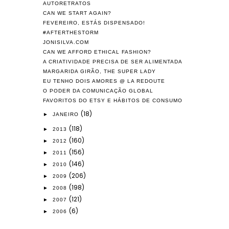
AUTORETRATOS
CAN WE START AGAIN?
FEVEREIRO, ESTÁS DISPENSADO!
#AFTERTHESTORM
JONISILVA.COM
CAN WE AFFORD ETHICAL FASHION?
A CRIATIVIDADE PRECISA DE SER ALIMENTADA
MARGARIDA GIRÃO, THE SUPER LADY
EU TENHO DOIS AMORES @ LA REDOUTE
O PODER DA COMUNICAÇÃO GLOBAL
FAVORITOS DO ETSY E HÁBITOS DE CONSUMO
(18)
►
JANEIRO
(118)
►
2013
(160)
►
2012
(156)
►
2011
(146)
►
2010
(206)
►
2009
(198)
►
2008
(121)
►
2007
(6)
►
2006