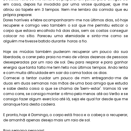
em casa, depois fui invadida por uma virose qualquer, que me
atirou ao tapete em 3 tempos. Nem me lembro da comida que eu
própria preparei.
Dores horríveis e febre acompanharam-me nos últimos dias, só hoje
recuperei e comigo veio também o sol que me permitiu esticar o
corpo que estava encolhido há dois dias, sem as costas conseguir
colocar no sítio. Pareceu uma eternidade e sinto-me como se
alguém me tivesse batido durante horas a fio.
Hoje as miúdas também puderam recuperar um pouco da sua
liberdade, a correr pela praia no meio de várias dezenas de pessoas
desesperadas por um raio de sol. Deu para respirar e para ganhar
energia que tanta falta me tem feito nos últimos tempos. Ando lenta
e com muita dificuldade em sair da cama todos os dias.
Comecei a tentar cuidar um pouco de mim entregando-me de
duas em duas semanas nas mãos de uma boa amiga que estuda
e sabe desta coisa a que se chama de 'bem-estar'. Vamos lá ver
como corre, se consigo manter o ritmo pelo menos até ao Verão e se
consigo fazer algum exercício até lá, seja ele qual for desde que me
arranque fora desta cadeira.
E pronto, hoje é Domingo, o corpo está fraco e a cabeça a recuperar,
de amanhã apenas desejo mais um raio de sol.
Boa semana pessoas!