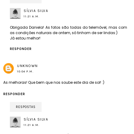
SÍLVIA SILVA
11:21 A.M.
Obrigada Daniela! As fotos são todas do telemóvel, mas com
as condições naturais de ontem, só tinham de ser lindas:)
Já estou melhor!
RESPONDER
UNKNOWN
10:04 P.M.
As melhoras! Que bem que nos soube este dia de sol! :)
RESPONDER
RESPOSTAS
SÍLVIA SILVA
11:21 A.M.