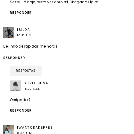
Se foi! Já hoje, outra vez chuva:( Obrigada Lígia!
RESPONDER
ISILDA
10:41 P.M.
Beijinho de rápidas melhoras.
RESPONDER
RESPOSTAS
SÍLVIA SILVA
11:22 A.M.
Obrigada:)
RESPONDER
IWANTOBAKEFREE
9:52 A.M.