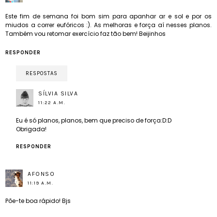
Este fim de semana foi bom sim para apanhar ar e sol e por os
miudos a correr eufóricos :). As melhoras e força aí nesses planos.
Também vou retomar exercício faz tão bem! Beijinhos
RESPONDER
RESPOSTAS
SÍLVIA SILVA
11:22 A.M.
Eu é só planos, planos, bem que preciso de força:D:D
Obrigada!
RESPONDER
AFONSO
11:19 A.M.
Põe-te boa rápido! Bjs