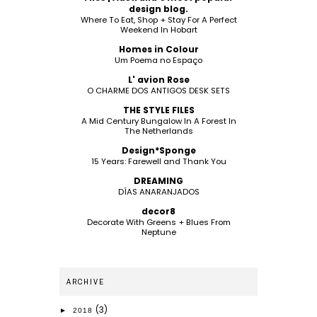
design blog.
Where To Eat, Shop + Stay For A Perfect
Weekend In Hobart
Homes in Colour
Um Poema no Espaço
L' avion Rose
O CHARME DOS ANTIGOS DESK SETS
THE STYLE FILES
A Mid Century Bungalow In A Forest In
The Netherlands
Design*Sponge
15 Years: Farewell and Thank You
DREAMING
DÍAS ANARANJADOS
decor8
Decorate With Greens + Blues From
Neptune
ARCHIVE
(3)
►
2018