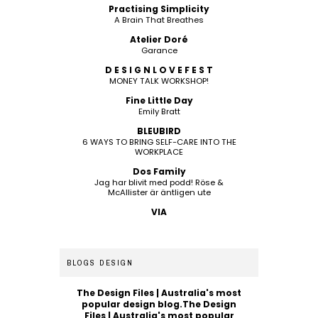
Practising Simplicity
A Brain That Breathes
Atelier Doré
Garance
D E S I G N L O V E F E S T
MONEY TALK WORKSHOP!
Fine Little Day
Emily Bratt
BLEUBIRD
6 WAYS TO BRING SELF-CARE INTO THE
WORKPLACE
Dos Family
Jag har blivit med podd! Röse &
McAllister är äntligen ute
VIA
BLOGS DESIGN
The Design Files | Australia's most
popular design blog.The Design
Files | Australia's most popular