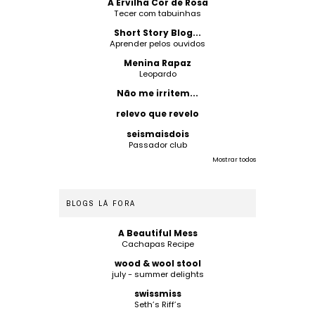
A Ervilha Cor de Rosa
Tecer com tabuinhas
Short Story Blog...
Aprender pelos ouvidos
Menina Rapaz
Leopardo
Não me irritem...
relevo que revelo
seismaisdois
Passador club
Mostrar todos
BLOGS LÁ FORA
A Beautiful Mess
Cachapas Recipe
wood & wool stool
july - summer delights
swissmiss
Seth’s Riff’s