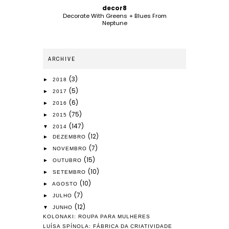
decor8
Decorate With Greens + Blues From
Neptune
ARCHIVE
(3)
►
2018
(5)
►
2017
(6)
►
2016
(75)
►
2015
(147)
▼
2014
(12)
►
DEZEMBRO
(7)
►
NOVEMBRO
(15)
►
OUTUBRO
(10)
►
SETEMBRO
(10)
►
AGOSTO
(7)
►
JULHO
(12)
▼
JUNHO
KOLONAKI: ROUPA PARA MULHERES
LUÍSA SPÍNOLA: FÁBRICA DA CRIATIVIDADE