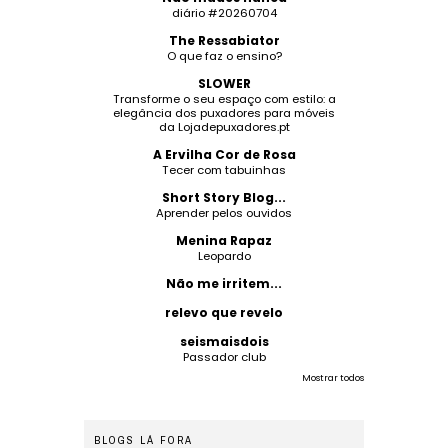
diário #20260704
The Ressabiator
O que faz o ensino?
SLOWER
Transforme o seu espaço com estilo: a
elegância dos puxadores para móveis
da Lojadepuxadores.pt
A Ervilha Cor de Rosa
Tecer com tabuinhas
Short Story Blog...
Aprender pelos ouvidos
Menina Rapaz
Leopardo
Não me irritem...
relevo que revelo
seismaisdois
Passador club
Mostrar todos
BLOGS LÁ FORA