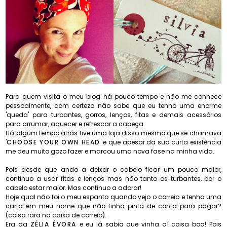
Para quem visita o meu blog há pouco tempo e não me conhece
pessoalmente, com certeza não sabe que eu tenho uma enorme
'queda' para turbantes, gorros, lenços, fitas e demais acessórios
para arrumar, aquecer e refrescar a cabeça.
Há algum tempo atrás tive uma loja disso mesmo que se chamava
'
CHOOSE YOUR OWN HEAD
' e que apesar da sua curta existência
me deu muito gozo fazer e marcou uma nova fase na minha vida.
Pois desde que ando a deixar o cabelo ficar um pouco maior,
continuo a usar fitas e lenços mas não tanto os turbantes, por o
cabelo estar maior. Mas continuo a adorar!
Hoje qual não foi o meu espanto quando vejo o correio e tenho uma
carta em meu nome que não tinha pinta de conta para pagar?
(coisa rara na caixa de correio).
Era da
ZÉLIA ÉVORA
e eu já sabia que vinha aí coisa boa! Pois