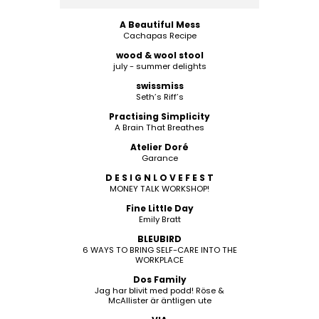
A Beautiful Mess
Cachapas Recipe
wood & wool stool
july - summer delights
swissmiss
Seth’s Riff’s
Practising Simplicity
A Brain That Breathes
Atelier Doré
Garance
D E S I G N L O V E F E S T
MONEY TALK WORKSHOP!
Fine Little Day
Emily Bratt
BLEUBIRD
6 WAYS TO BRING SELF-CARE INTO THE
WORKPLACE
Dos Family
Jag har blivit med podd! Röse &
McAllister är äntligen ute