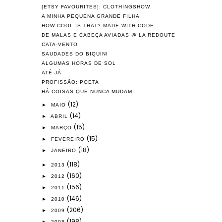
[ETSY FAVOURITES]: CLOTHINGSHOW
A MINHA PEQUENA GRANDE FILHA
HOW COOL IS THAT? MADE WITH CODE
DE MALAS E CABEÇA AVIADAS @ LA REDOUTE
CATA-VENTO
SAUDADES DO BIQUINI
ALGUMAS HORAS DE SOL
ATÉ JÁ
PROFISSÃO: POETA
HÁ COISAS QUE NUNCA MUDAM
(12)
►
MAIO
(14)
►
ABRIL
(15)
►
MARÇO
(15)
►
FEVEREIRO
(18)
►
JANEIRO
(118)
►
2013
(160)
►
2012
(156)
►
2011
(146)
►
2010
(206)
►
2009
(198)
►
2008