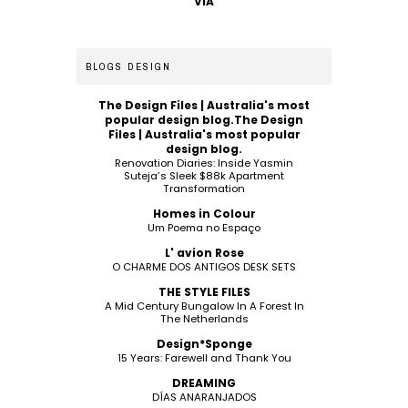
VIA
BLOGS DESIGN
The Design Files | Australia's most
popular design blog.The Design
Files | Australia's most popular
design blog.
Renovation Diaries: Inside Yasmin
Suteja’s Sleek $88k Apartment
Transformation
Homes in Colour
Um Poema no Espaço
L' avion Rose
O CHARME DOS ANTIGOS DESK SETS
THE STYLE FILES
A Mid Century Bungalow In A Forest In
The Netherlands
Design*Sponge
15 Years: Farewell and Thank You
DREAMING
DÍAS ANARANJADOS