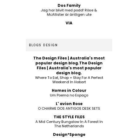
Dos Family
Jag har blivit med podd! Röse &
McAllister är äntligen ute
VIA
BLOGS DESIGN
The Design Files | Australia's most
popular design blog.The Design
Files | Australia's most popular
design blog.
Where To Eat, Shop + Stay For A Perfect
Weekend In Hobart
Homes in Colour
Um Poema no Espaço
L' avion Rose
O CHARME DOS ANTIGOS DESK SETS
THE STYLE FILES
A Mid Century Bungalow In A Forest In
The Netherlands
Design*Sponge