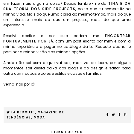
em fazer mais alguma coisa? Depois lembrei-me da
TINA E DA
SUA TEORIA DOS SIDE PROJECTS
, coisa que eu sempre fiz na
minha vida. Mais do que uma coisa ao mesmo tempo, mais do que
um interesse, mais do que um projecto, mais do que uma
experiência.
Resolvi aceitar e por isso podem me
ENCONTRAR
PONTUALMENTE POR LÁ
, com um post escrito por mim e com a
minha experiência a pegar no catálogo da La Redoute, abanar e
partilhar a minha visão e as minhas opções.
Ainda não sei bem o que vai sair, mas vai ser bom, por alguns
momentos sair desta caixa dos blogs e do design e saltar para
outra com roupas e cores e estilos e casas e famílias.
Vemo-nos por lá!
LA REDOUTE
,
MAGAZINE DE
TENDÊNCIAS
,
MODA
PICKS FOR YOU