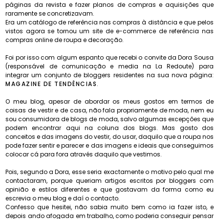
páginas da revista e fazer planos de compras e aquisições que
raramente se concretizavam.
Era um catálogo de referência nas compras à distância e que pelos
vistos agora se tornou um site de e-commerce de referência nas
compras online de roupa e decoração.
Foi por isso com algum espanto que recebi o convite da Dora Sousa
(responsável de comunicação e media na La Redoute) para
integrar um conjunto de bloggers residentes na sua nova página:
MAGAZINE DE TENDÊNCIAS
.
O meu blog, apesar de abordar os meus gostos em termos de
coisas de vestir e de casa, não fala propriamente de moda, nem eu
sou consumidora de blogs de moda, salvo algumas excepções que
podem encontrar aqui na coluna dos blogs. Mas gosto dos
conceitos e das imagens do vestir, do usar, daquilo que a roupa nos
pode fazer sentir e parecer e das imagens e ideais que conseguimos
colocar cá para fora através daquilo que vestimos.
Pois, segundo a Dora, esse seria exactamente o motivo pelo qual me
contactaram, porque queriam artigos escritos por bloggers com
opinião e estilos diferentes e que gostavam da forma como eu
escrevia o meu blog e daí o contacto.
Confesso que hesitei, não sabia muito bem como ia fazer isto, e
depois ando afogada em trabalho, como poderia conseguir pensar