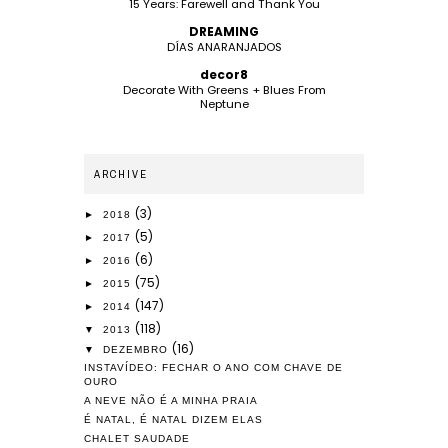
15 Years: Farewell and Thank You
DREAMING
DÍAS ANARANJADOS
decor8
Decorate With Greens + Blues From
Neptune
ARCHIVE
(3)
►
2018
(5)
►
2017
(6)
►
2016
(75)
►
2015
(147)
►
2014
(118)
▼
2013
(16)
▼
DEZEMBRO
INSTAVÍDEO: FECHAR O ANO COM CHAVE DE
OURO
A NEVE NÃO É A MINHA PRAIA
É NATAL, É NATAL DIZEM ELAS
CHALET SAUDADE