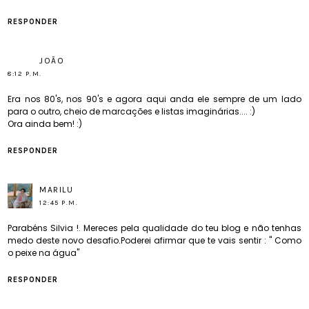
RESPONDER
JOÃO
8:12 P.M.
Era nos 80's, nos 90's e agora aqui anda ele sempre de um lado
para o outro, cheio de marcações e listas imaginárias.... :)
Ora ainda bem! :)
RESPONDER
MARILU
12:45 P.M.
Parabéns Silvia !. Mereces pela qualidade do teu blog e não tenhas
medo deste novo desafio.Poderei afirmar que te vais sentir : " Como
o peixe na água"
RESPONDER