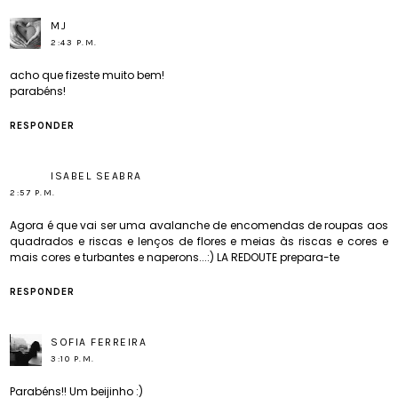
MJ
2:43 P.M.
acho que fizeste muito bem!
parabéns!
RESPONDER
ISABEL SEABRA
2:57 P.M.
Agora é que vai ser uma avalanche de encomendas de roupas aos
quadrados e riscas e lenços de flores e meias às riscas e cores e
mais cores e turbantes e naperons...:) LA REDOUTE prepara-te
RESPONDER
SOFIA FERREIRA
3:10 P.M.
Parabéns!! Um beijinho :)