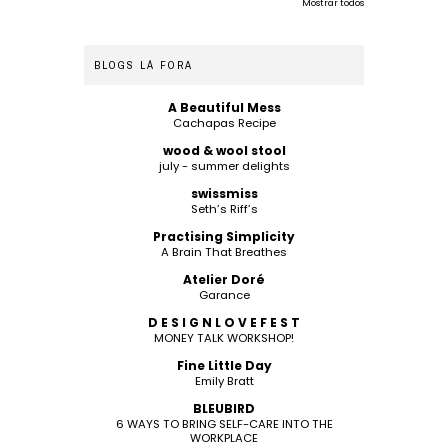
Mostrar todos
BLOGS LÁ FORA
A Beautiful Mess
Cachapas Recipe
wood & wool stool
july - summer delights
swissmiss
Seth’s Riff’s
Practising Simplicity
A Brain That Breathes
Atelier Doré
Garance
D E S I G N L O V E F E S T
MONEY TALK WORKSHOP!
Fine Little Day
Emily Bratt
BLEUBIRD
6 WAYS TO BRING SELF-CARE INTO THE
WORKPLACE