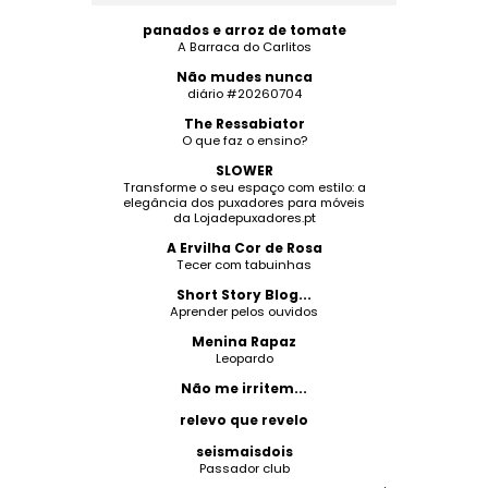
panados e arroz de tomate
A Barraca do Carlitos
Não mudes nunca
diário #20260704
The Ressabiator
O que faz o ensino?
SLOWER
Transforme o seu espaço com estilo: a
elegância dos puxadores para móveis
da Lojadepuxadores.pt
A Ervilha Cor de Rosa
Tecer com tabuinhas
Short Story Blog...
Aprender pelos ouvidos
Menina Rapaz
Leopardo
Não me irritem...
relevo que revelo
seismaisdois
Passador club