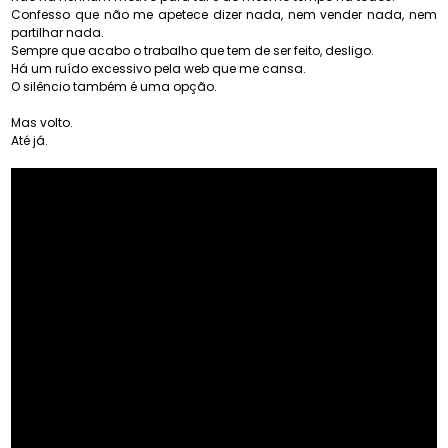
Confesso que não me apetece dizer nada, nem vender nada, nem
partilhar nada.
Sempre que acabo o trabalho que tem de ser feito, desligo.
Há um ruído excessivo pela web que me cansa.
O silêncio também é uma opção.
Mas volto.
Até já.