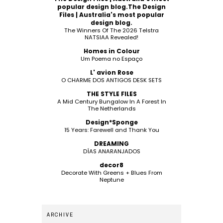
popular design blog.The Design
Files | Australia's most popular
design blog.
The Winners Of The 2026 Telstra
NATSIAA Revealed!
Homes in Colour
Um Poema no Espaço
L' avion Rose
O CHARME DOS ANTIGOS DESK SETS
THE STYLE FILES
A Mid Century Bungalow In A Forest In
The Netherlands
Design*Sponge
15 Years: Farewell and Thank You
DREAMING
DÍAS ANARANJADOS
decor8
Decorate With Greens + Blues From
Neptune
ARCHIVE