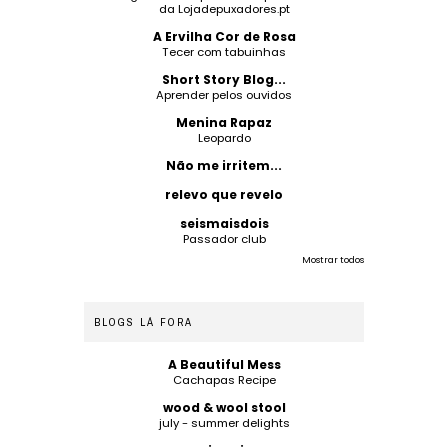
da Lojadepuxadores.pt
A Ervilha Cor de Rosa
Tecer com tabuinhas
Short Story Blog...
Aprender pelos ouvidos
Menina Rapaz
Leopardo
Não me irritem...
relevo que revelo
seismaisdois
Passador club
Mostrar todos
BLOGS LÁ FORA
A Beautiful Mess
Cachapas Recipe
wood & wool stool
july - summer delights