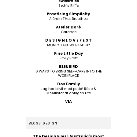
swissmiss
Seth’s Riff’s
Practising Simplicity
A Brain That Breathes
Atelier Doré
Garance
D E S I G N L O V E F E S T
MONEY TALK WORKSHOP!
Fine Little Day
Emily Bratt
BLEUBIRD
6 WAYS TO BRING SELF-CARE INTO THE
WORKPLACE
Dos Family
Jag har blivit med podd! Röse &
McAllister är äntligen ute
VIA
BLOGS DESIGN
The Design Files | Australia's most