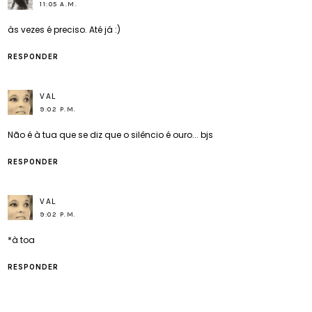
11:05 A.M.
às vezes é preciso. Até já :)
RESPONDER
VAL
9:02 P.M.
Não é à tua que se diz que o silêncio é ouro... bjs
RESPONDER
VAL
9:02 P.M.
*à toa
RESPONDER