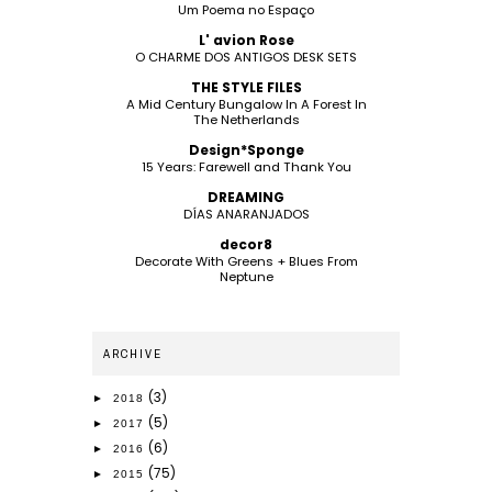
Um Poema no Espaço
L' avion Rose
O CHARME DOS ANTIGOS DESK SETS
THE STYLE FILES
A Mid Century Bungalow In A Forest In
The Netherlands
Design*Sponge
15 Years: Farewell and Thank You
DREAMING
DÍAS ANARANJADOS
decor8
Decorate With Greens + Blues From
Neptune
ARCHIVE
(3)
►
2018
(5)
►
2017
(6)
►
2016
(75)
►
2015