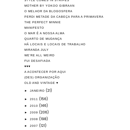
STYLE COMES IN STRIPES
MOTHER BY YOKOO GIBRAAN
O MELHOR DA BLOGOSFERA
PERDI METADE DA CABEÇA PARA A PRIMAVERA
THE PERFECT MINNIE
MANIFESTO
O MAR É A NOSSA ALMA
QUARTO DE MUDANÇA
HÁ LOCAIS E LOCAIS DE TRABALHO
MIRANDA JULY
WE'RE ALL WEIRD
FUI DESAFIADA
♥♥♥
A ACONTECER POR AQUI
(DES) ORGANIZAÇÃO
OLD AND VINTAGE ♥
(21)
►
JANEIRO
(156)
►
2011
(146)
►
2010
(206)
►
2009
(198)
►
2008
(121)
►
2007