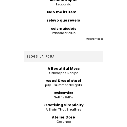
Leopardo
Não me irritem...
relevo que revelo
seismaisdois
Passador club
Mostrar todos
BLOGS LÁ FORA
A Beautiful Mess
Cachapas Recipe
wood & wool stool
july - summer delights
swissmiss
Seth’s Riff’s
Practising Simplicity
A Brain That Breathes
Atelier Doré
Garance