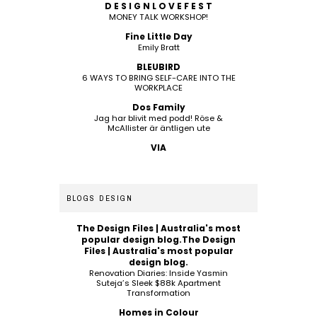
D E S I G N L O V E F E S T
MONEY TALK WORKSHOP!
Fine Little Day
Emily Bratt
BLEUBIRD
6 WAYS TO BRING SELF-CARE INTO THE
WORKPLACE
Dos Family
Jag har blivit med podd! Röse &
McAllister är äntligen ute
VIA
BLOGS DESIGN
The Design Files | Australia's most
popular design blog.The Design
Files | Australia's most popular
design blog.
Renovation Diaries: Inside Yasmin
Suteja’s Sleek $88k Apartment
Transformation
Homes in Colour